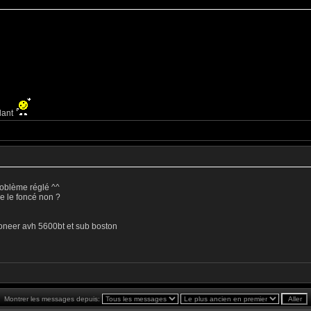
olant
problème réglé ^^
tre le foncé non ?
ioneer avh 5600bt et sub boston
Montrer les messages depuis: