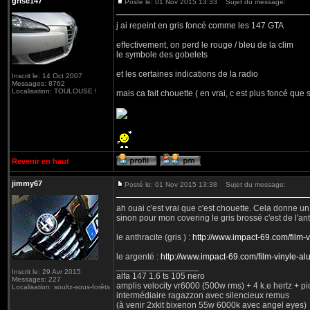
grise147
Posté le: 01 Nov 2015 13:33
Sujet du message:
j ai repeint en gris foncé comme les 147 GTA
effectivement, on perd le rouge / bleu de la clim
le symbole des gobelets
et les certaines indications de la radio
Inscrit le: 14 Oct 2007
Messages: 8762
Localisation: TOULOUSE !
mais ca fait chouette ( en vrai, c est plus foncé que s
Revenir en haut
jimmy67
Posté le: 01 Nov 2015 13:38
Sujet du message:
ah ouai c'est vrai que c'est chouette. Cela donne un 
sinon pour mon covering le gris brossé c'est de l'a
le anthracite (gris ) :
http://www.impact-69.com/film
le argenté :
http://www.impact-69.com/film-vinyle-a
_________________
Inscrit le: 29 Avr 2015
alfa 147 1.6 ts 105 nero
Messages: 227
amplis velocity vr6000 (500w rms) + 4 k.e hertz + p
Localisation: soultz-sous-forêts
intermédiaire ragazzon avec silencieux remus
(à venir 2xkit bixenon 55w 6000k avec angel eyes)