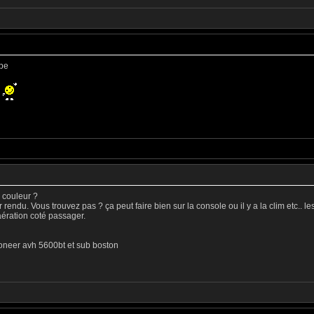
mbe
)
e couleur ?
rendu. Vous trouvez pas ? ça peut faire bien sur la console ou il y a la clim etc.. 
aération coté passager.
ioneer avh 5600bt et sub boston