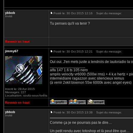
ybbob
Posté le: 30 Oct 2015 12:16
Sujet du message:
Invité
Tu penses qu'il va tenir ?
Revenir en haut
jimmy67
Posté le: 30 Oct 2015 12:21
Sujet du message:
Oui oui. J'en mets juste a lendrois de lautoradio la 
_________________
alfa 147 1.6 ts 105 nero
amplis velocity vr6000 (500w rms) + 4 k.e hertz + p
intermédiaire ragazzon avec silencieux remus
(à venir 2xkit bixenon 55w 6000k avec angel eyes)
Inscrit le: 29 Avr 2015
Messages: 227
Localisation: soultz-sous-forêts
Revenir en haut
ybbob
Posté le: 30 Oct 2015 13:38
Sujet du message:
Invité
Comme ça je ne pourrais pas te dire....
Un petit rendu avec totoshop et là peut être que....