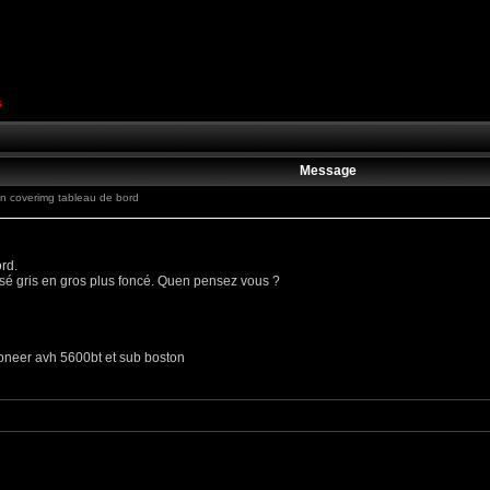
s
Message
 coverimg tableau de bord
rd.
ssé gris en gros plus foncé. Quen pensez vous ?
ioneer avh 5600bt et sub boston