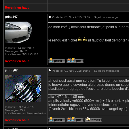
Revenir en haut
grise147
Posté le: 01 Nov 2015 09:37
Sujet du message:
de mon coté, j avais tout demonté, et peint a la bo
le rendu est nickel
(il faut tout tout demonter 
Inscrit le: 14 Oct 2007
Messages: 8762
Localisation: TOULOUSE !
Revenir en haut
jimmy67
Posté le: 01 Nov 2015 10:47
Sujet du message:
ah oui c'est aussi une solution. Tu la peint en quell
je trouve que le covering alu brossé donne un super 
plastique de reglage de l'ouverture de la bouche d'
_________________
alfa 147 1.6 ts 105 nero
amplis velocity vr6000 (500w rms) + 4 k.e hertz + p
intermédiaire ragazzon avec silencieux remus
Inscrit le: 29 Avr 2015
(à venir 2xkit bixenon 55w 6000k avec angel eyes)
Messages: 227
Localisation: soultz-sous-forêts
Revenir en haut