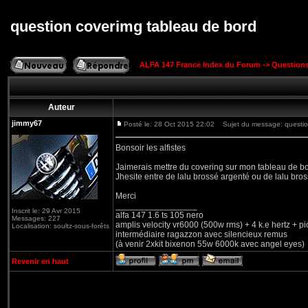
question coverimg tableau de bord
ALFA 147 France Index du Forum
->
Question
Auteur
jimmy67
Posté le: 28 Oct 2015 22:02
Sujet du message: question
Bonsoir les alfistes
Jaimerais mettre du covering sur mon tableau de bo
Jhesite entre de lalu brossé argenté ou de lalu bro
Merci
_________________
Inscrit le: 29 Avr 2015
alfa 147 1.6 ts 105 nero
Messages: 227
amplis velocity vr6000 (500w rms) + 4 k.e hertz + p
Localisation: soultz-sous-forêts
intermédiaire ragazzon avec silencieux remus
(à venir 2xkit bixenon 55w 6000k avec angel eyes)
Revenir en haut