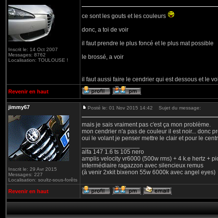
ce sont les gouts et les couleurs
donc, a toi de voir
il faut prendre le plus foncé et le plus mat possible
Inscrit le: 14 Oct 2007
Messages: 8762
le brossé, a voir
Localisation: TOULOUSE !
il faut aussi faire le cendrier qui est dessous et le v
Revenir en haut
jimmy67
Posté le: 01 Nov 2015 14:42
Sujet du message:
mais je sais vraiment pas c'est ça mon problème.
mon cendrier n'a pas de couleur il est noir... donc 
oui le volant je penser mettre le clair et pour le cen
_________________
alfa 147 1.6 ts 105 nero
amplis velocity vr6000 (500w rms) + 4 k.e hertz + p
intermédiaire ragazzon avec silencieux remus
Inscrit le: 29 Avr 2015
(à venir 2xkit bixenon 55w 6000k avec angel eyes)
Messages: 227
Localisation: soultz-sous-forêts
Revenir en haut