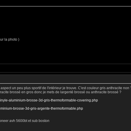
ur la photo )
aspect un peu plus sportif de l'intérieur je trouve. C'est couleur gris anthracite non 
ntracite brossé en gros donc je mets de largenté brossé ou anthracite brossé ?
-vinyle-aluminium-brosse-3d-gris-thermoformable-covering.php
luminium-brosse-3d-gris-argente-thermoformable.php
ioneer avh 5600bt et sub boston