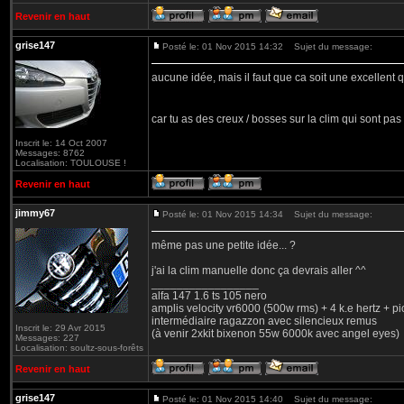
Revenir en haut
grise147
Posté le: 01 Nov 2015 14:32
Sujet du message:
aucune idée, mais il faut que ca soit une excellent q
car tu as des creux / bosses sur la clim qui sont pa
Inscrit le: 14 Oct 2007
Messages: 8762
Localisation: TOULOUSE !
Revenir en haut
jimmy67
Posté le: 01 Nov 2015 14:34
Sujet du message:
même pas une petite idée... ?
j'ai la clim manuelle donc ça devrais aller ^^
_________________
alfa 147 1.6 ts 105 nero
amplis velocity vr6000 (500w rms) + 4 k.e hertz + p
intermédiaire ragazzon avec silencieux remus
Inscrit le: 29 Avr 2015
(à venir 2xkit bixenon 55w 6000k avec angel eyes)
Messages: 227
Localisation: soultz-sous-forêts
Revenir en haut
grise147
Posté le: 01 Nov 2015 14:40
Sujet du message: