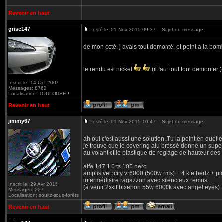
Revenir en haut
grise147
Posté le: 01 Nov 2015 09:37
Sujet du message:
de mon coté, j avais tout demonté, et peint a la bo
le rendu est nickel
(il faut tout tout demonter 
Inscrit le: 14 Oct 2007
Messages: 8762
Localisation: TOULOUSE !
Revenir en haut
jimmy67
Posté le: 01 Nov 2015 10:47
Sujet du message:
ah oui c'est aussi une solution. Tu la peint en quell
je trouve que le covering alu brossé donne un super 
au volant et le plastique de reglage de hauteur des 
_________________
alfa 147 1.6 ts 105 nero
amplis velocity vr6000 (500w rms) + 4 k.e hertz + p
intermédiaire ragazzon avec silencieux remus
Inscrit le: 29 Avr 2015
(à venir 2xkit bixenon 55w 6000k avec angel eyes)
Messages: 227
Localisation: soultz-sous-forêts
Revenir en haut