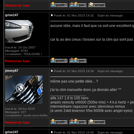
Revenir en haut
grise147
Posté le: 01 Nov 2015 14:32
Sujet du message:
aucune idée, mais il faut que ca soit une excellent q
car tu as des creux / bosses sur la clim qui sont pa
Inscrit le: 14 Oct 2007
Messages: 8762
Localisation: TOULOUSE !
Revenir en haut
jimmy67
Posté le: 01 Nov 2015 14:34
Sujet du message:
même pas une petite idée... ?
j'ai la clim manuelle donc ça devrais aller ^^
_________________
alfa 147 1.6 ts 105 nero
amplis velocity vr6000 (500w rms) + 4 k.e hertz + p
intermédiaire ragazzon avec silencieux remus
Inscrit le: 29 Avr 2015
(à venir 2xkit bixenon 55w 6000k avec angel eyes)
Messages: 227
Localisation: soultz-sous-forêts
Revenir en haut
grise147
Posté le: 01 Nov 2015 14:40
Sujet du message: