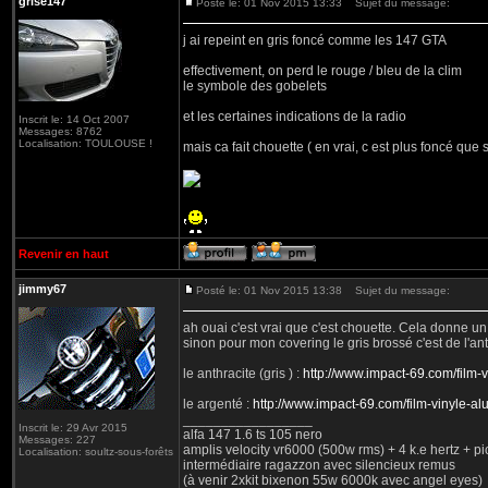
grise147
Posté le: 01 Nov 2015 13:33
Sujet du message:
j ai repeint en gris foncé comme les 147 GTA
effectivement, on perd le rouge / bleu de la clim
le symbole des gobelets
et les certaines indications de la radio
Inscrit le: 14 Oct 2007
Messages: 8762
Localisation: TOULOUSE !
mais ca fait chouette ( en vrai, c est plus foncé que s
Revenir en haut
jimmy67
Posté le: 01 Nov 2015 13:38
Sujet du message:
ah ouai c'est vrai que c'est chouette. Cela donne un 
sinon pour mon covering le gris brossé c'est de l'a
le anthracite (gris ) :
http://www.impact-69.com/film
le argenté :
http://www.impact-69.com/film-vinyle-a
_________________
Inscrit le: 29 Avr 2015
alfa 147 1.6 ts 105 nero
Messages: 227
amplis velocity vr6000 (500w rms) + 4 k.e hertz + p
Localisation: soultz-sous-forêts
intermédiaire ragazzon avec silencieux remus
(à venir 2xkit bixenon 55w 6000k avec angel eyes)