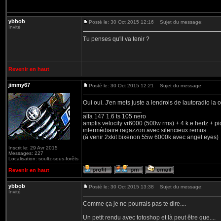
ybbob
Posté le: 30 Oct 2015 12:16
Sujet du message:
Invité
Tu penses qu'il va tenir ?
Revenir en haut
jimmy67
Posté le: 30 Oct 2015 12:21
Sujet du message:
Oui oui. J'en mets juste a lendrois de lautoradio la 
_________________
alfa 147 1.6 ts 105 nero
amplis velocity vr6000 (500w rms) + 4 k.e hertz + p
intermédiaire ragazzon avec silencieux remus
(à venir 2xkit bixenon 55w 6000k avec angel eyes)
Inscrit le: 29 Avr 2015
Messages: 227
Localisation: soultz-sous-forêts
Revenir en haut
ybbob
Posté le: 30 Oct 2015 13:38
Sujet du message:
Invité
Comme ça je ne pourrais pas te dire....
Un petit rendu avec totoshop et là peut être que....