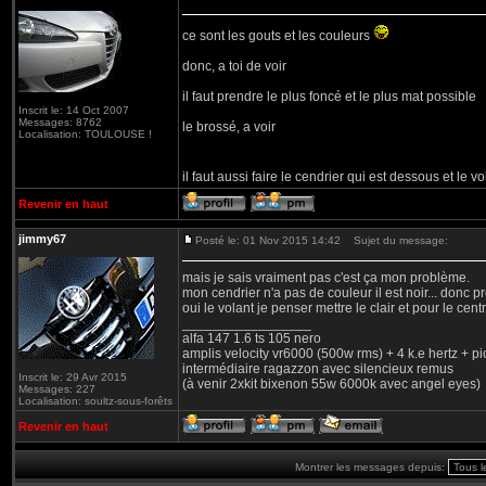
ce sont les gouts et les couleurs
donc, a toi de voir
il faut prendre le plus foncé et le plus mat possible
Inscrit le: 14 Oct 2007
Messages: 8762
le brossé, a voir
Localisation: TOULOUSE !
il faut aussi faire le cendrier qui est dessous et le v
Revenir en haut
jimmy67
Posté le: 01 Nov 2015 14:42
Sujet du message:
mais je sais vraiment pas c'est ça mon problème.
mon cendrier n'a pas de couleur il est noir... donc 
oui le volant je penser mettre le clair et pour le cen
_________________
alfa 147 1.6 ts 105 nero
amplis velocity vr6000 (500w rms) + 4 k.e hertz + p
intermédiaire ragazzon avec silencieux remus
Inscrit le: 29 Avr 2015
(à venir 2xkit bixenon 55w 6000k avec angel eyes)
Messages: 227
Localisation: soultz-sous-forêts
Revenir en haut
Montrer les messages depuis: