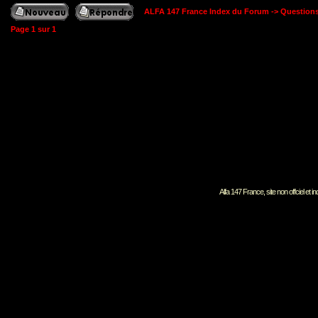
ALFA 147 France Index du Forum
->
Question
Page
1
sur
1
Alfa 147 France, site non offciel et