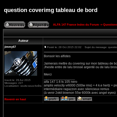
question coverimg tableau de bord
ALFA 147 France Index du Forum
->
Question
Auteur
jimmy67
Posté le: 28 Oct 2015 22:02
Sujet du message: question
Bonsoir les alfistes
Jaimerais mettre du covering sur mon tableau de bo
Jhesite entre de lalu brossé argenté ou de lalu bro
Merci
_________________
Inscrit le: 29 Avr 2015
alfa 147 1.6 ts 105 nero
Messages: 227
amplis velocity vr6000 (500w rms) + 4 k.e hertz + p
Localisation: soultz-sous-forêts
intermédiaire ragazzon avec silencieux remus
(à venir 2xkit bixenon 55w 6000k avec angel eyes)
Revenir en haut