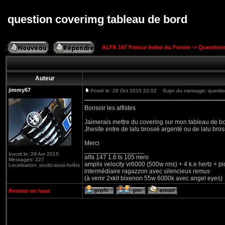
question coverimg tableau de bord
ALFA 147 France Index du Forum
->
Question
Auteur
jimmy67
Posté le: 28 Oct 2015 22:02
Sujet du message: question
Bonsoir les alfistes
Jaimerais mettre du covering sur mon tableau de bo
Jhesite entre de lalu brossé argenté ou de lalu bro
Merci
_________________
Inscrit le: 29 Avr 2015
alfa 147 1.6 ts 105 nero
Messages: 227
amplis velocity vr6000 (500w rms) + 4 k.e hertz + p
Localisation: soultz-sous-forêts
intermédiaire ragazzon avec silencieux remus
(à venir 2xkit bixenon 55w 6000k avec angel eyes)
Revenir en haut