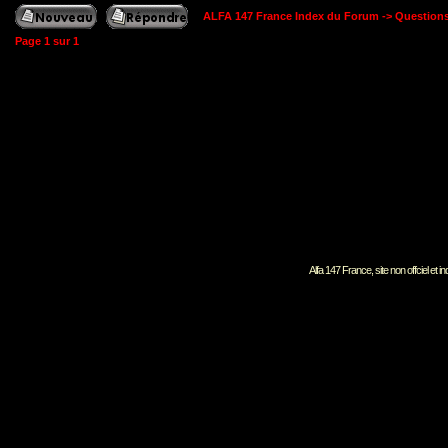
ALFA 147 France Index du Forum
->
Question
Page
1
sur
1
Alfa 147 France, site non offciel et