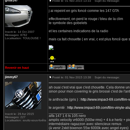
grise147
Posté le: 01 Nov 2015 13:33
Sujet du message:
j ai repeint en gris foncé comme les 147 GTA
effectivement, on perd le rouge / bleu de la clim
le symbole des gobelets
et les certaines indications de la radio
Inscrit le: 14 Oct 2007
Messages: 8762
Localisation: TOULOUSE !
mais ca fait chouette ( en vrai, c est plus foncé que s
Revenir en haut
jimmy67
Posté le: 01 Nov 2015 13:38
Sujet du message:
ah ouai c'est vrai que c'est chouette. Cela donne un 
sinon pour mon covering le gris brossé c'est de l'a
le anthracite (gris ) :
http://www.impact-69.com/film
le argenté :
http://www.impact-69.com/film-vinyle-a
_________________
Inscrit le: 29 Avr 2015
alfa 147 1.6 ts 105 nero
Messages: 227
amplis velocity vr6000 (500w rms) + 4 k.e hertz + p
Localisation: soultz-sous-forêts
intermédiaire ragazzon avec silencieux remus
(à venir 2xkit bixenon 55w 6000k avec angel eyes)