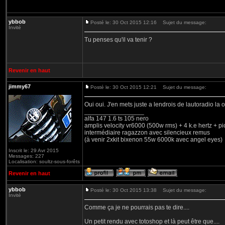
ybbob
Posté le: 30 Oct 2015 12:16
Sujet du message:
Invité
Tu penses qu'il va tenir ?
Revenir en haut
jimmy67
Posté le: 30 Oct 2015 12:21
Sujet du message:
Oui oui. J'en mets juste a lendrois de lautoradio la 
_________________
alfa 147 1.6 ts 105 nero
amplis velocity vr6000 (500w rms) + 4 k.e hertz + p
intermédiaire ragazzon avec silencieux remus
(à venir 2xkit bixenon 55w 6000k avec angel eyes)
Inscrit le: 29 Avr 2015
Messages: 227
Localisation: soultz-sous-forêts
Revenir en haut
ybbob
Posté le: 30 Oct 2015 13:38
Sujet du message:
Invité
Comme ça je ne pourrais pas te dire....
Un petit rendu avec totoshop et là peut être que....