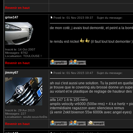
Revenir en haut
grise147
Posté le: 01 Nov 2015 09:37
Sujet du message:
de mon coté, j avais tout demonté, et peint a la bo
le rendu est nickel
(il faut tout tout demonter 
Inscrit le: 14 Oct 2007
Messages: 8762
Localisation: TOULOUSE !
Revenir en haut
jimmy67
Posté le: 01 Nov 2015 10:47
Sujet du message:
ah oui c'est aussi une solution. Tu la peint en quell
je trouve que le covering alu brossé donne un super 
au volant et le plastique de reglage de hauteur des 
_________________
alfa 147 1.6 ts 105 nero
amplis velocity vr6000 (500w rms) + 4 k.e hertz + p
intermédiaire ragazzon avec silencieux remus
Inscrit le: 29 Avr 2015
(à venir 2xkit bixenon 55w 6000k avec angel eyes)
Messages: 227
Localisation: soultz-sous-forêts
Revenir en haut