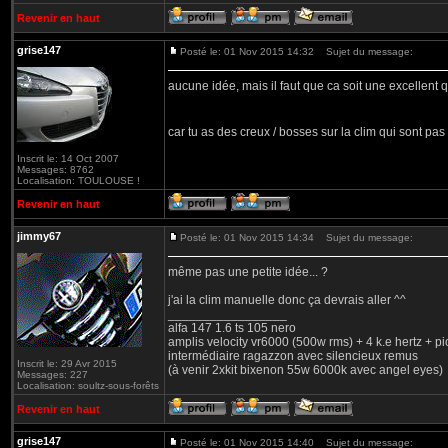
Revenir en haut
grise147
Posté le: 01 Nov 2015 14:32
Sujet du message:
aucune idée, mais il faut que ca soit une excellent q
car tu as des creux / bosses sur la clim qui sont pa
Inscrit le: 14 Oct 2007
Messages: 8762
Localisation: TOULOUSE !
Revenir en haut
jimmy67
Posté le: 01 Nov 2015 14:34
Sujet du message:
même pas une petite idée... ?
j'ai la clim manuelle donc ça devrais aller ^^
_________________
alfa 147 1.6 ts 105 nero
amplis velocity vr6000 (500w rms) + 4 k.e hertz + p
intermédiaire ragazzon avec silencieux remus
Inscrit le: 29 Avr 2015
(à venir 2xkit bixenon 55w 6000k avec angel eyes)
Messages: 227
Localisation: soultz-sous-forêts
Revenir en haut
grise147
Posté le: 01 Nov 2015 14:40
Sujet du message: