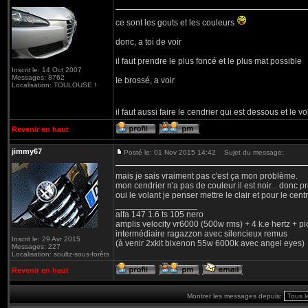
ce sont les gouts et les couleurs
donc, a toi de voir
il faut prendre le plus foncé et le plus mat possible
Inscrit le: 14 Oct 2007
Messages: 8762
le brossé, a voir
Localisation: TOULOUSE !
il faut aussi faire le cendrier qui est dessous et le v
Revenir en haut
jimmy67
Posté le: 01 Nov 2015 14:42
Sujet du message:
mais je sais vraiment pas c'est ça mon problème.
mon cendrier n'a pas de couleur il est noir... donc 
oui le volant je penser mettre le clair et pour le cen
_________________
alfa 147 1.6 ts 105 nero
amplis velocity vr6000 (500w rms) + 4 k.e hertz + p
intermédiaire ragazzon avec silencieux remus
Inscrit le: 29 Avr 2015
(à venir 2xkit bixenon 55w 6000k avec angel eyes)
Messages: 227
Localisation: soultz-sous-forêts
Revenir en haut
Montrer les messages depuis: