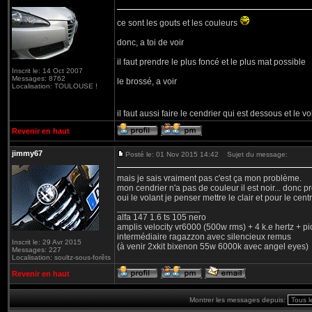
ce sont les gouts et les couleurs
donc, a toi de voir
il faut prendre le plus foncé et le plus mat possible
Inscrit le: 14 Oct 2007
Messages: 8762
le brossé, a voir
Localisation: TOULOUSE !
il faut aussi faire le cendrier qui est dessous et le v
Revenir en haut
jimmy67
Posté le: 01 Nov 2015 14:42
Sujet du message:
mais je sais vraiment pas c'est ça mon problème.
mon cendrier n'a pas de couleur il est noir... donc 
oui le volant je penser mettre le clair et pour le cen
_________________
alfa 147 1.6 ts 105 nero
amplis velocity vr6000 (500w rms) + 4 k.e hertz + p
intermédiaire ragazzon avec silencieux remus
Inscrit le: 29 Avr 2015
(à venir 2xkit bixenon 55w 6000k avec angel eyes)
Messages: 227
Localisation: soultz-sous-forêts
Revenir en haut
Montrer les messages depuis: