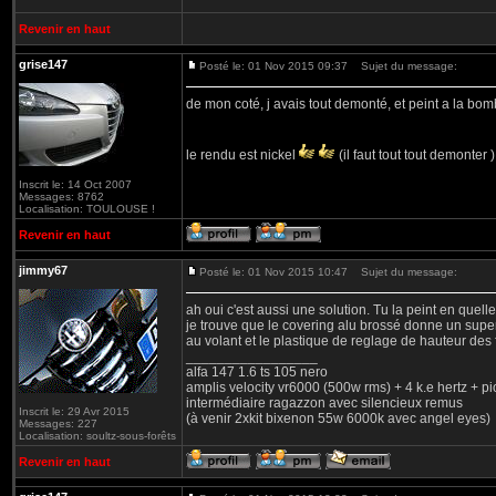
Revenir en haut
grise147
Posté le: 01 Nov 2015 09:37
Sujet du message:
de mon coté, j avais tout demonté, et peint a la bo
le rendu est nickel
(il faut tout tout demonter 
Inscrit le: 14 Oct 2007
Messages: 8762
Localisation: TOULOUSE !
Revenir en haut
jimmy67
Posté le: 01 Nov 2015 10:47
Sujet du message:
ah oui c'est aussi une solution. Tu la peint en quell
je trouve que le covering alu brossé donne un super 
au volant et le plastique de reglage de hauteur des 
_________________
alfa 147 1.6 ts 105 nero
amplis velocity vr6000 (500w rms) + 4 k.e hertz + p
intermédiaire ragazzon avec silencieux remus
Inscrit le: 29 Avr 2015
(à venir 2xkit bixenon 55w 6000k avec angel eyes)
Messages: 227
Localisation: soultz-sous-forêts
Revenir en haut