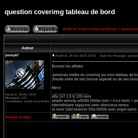
question coverimg tableau de bord
ALFA 147 France Index du Forum
->
Question
Auteur
jimmy67
Posté le: 28 Oct 2015 22:02
Sujet du message: question
Bonsoir les alfistes
Jaimerais mettre du covering sur mon tableau de bo
Jhesite entre de lalu brossé argenté ou de lalu bro
Merci
_________________
Inscrit le: 29 Avr 2015
alfa 147 1.6 ts 105 nero
Messages: 227
amplis velocity vr6000 (500w rms) + 4 k.e hertz + p
Localisation: soultz-sous-forêts
intermédiaire ragazzon avec silencieux remus
(à venir 2xkit bixenon 55w 6000k avec angel eyes)
Revenir en haut