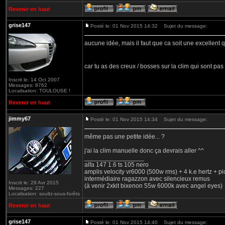
Revenir en haut
grise147
Posté le: 01 Nov 2015 14:32
Sujet du message:
aucune idée, mais il faut que ca soit une excellent q
car tu as des creux / bosses sur la clim qui sont pa
Inscrit le: 14 Oct 2007
Messages: 8762
Localisation: TOULOUSE !
Revenir en haut
jimmy67
Posté le: 01 Nov 2015 14:34
Sujet du message:
même pas une petite idée... ?
j'ai la clim manuelle donc ça devrais aller ^^
_________________
alfa 147 1.6 ts 105 nero
amplis velocity vr6000 (500w rms) + 4 k.e hertz + p
intermédiaire ragazzon avec silencieux remus
Inscrit le: 29 Avr 2015
(à venir 2xkit bixenon 55w 6000k avec angel eyes)
Messages: 227
Localisation: soultz-sous-forêts
Revenir en haut
grise147
Posté le: 01 Nov 2015 14:40
Sujet du message: