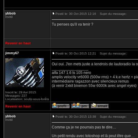
ybbob
Posté le: 30 Oct 2015 12:16
Sujet du message:
Invité
Tu penses qu'il va tenir ?
Revenir en haut
jimmy67
Posté le: 30 Oct 2015 12:21
Sujet du message:
Oui oui. J'en mets juste a lendrois de lautoradio la 
_________________
alfa 147 1.6 ts 105 nero
amplis velocity vr6000 (500w rms) + 4 k.e hertz + p
intermédiaire ragazzon avec silencieux remus
(à venir 2xkit bixenon 55w 6000k avec angel eyes)
Inscrit le: 29 Avr 2015
Messages: 227
Localisation: soultz-sous-forêts
Revenir en haut
ybbob
Posté le: 30 Oct 2015 13:38
Sujet du message:
Invité
Comme ça je ne pourrais pas te dire....
Un petit rendu avec totoshop et là peut être que....