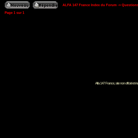
ALFA 147 France Index du Forum
->
Question
Page
1
sur
1
Alfa 147 France, site non offciel et