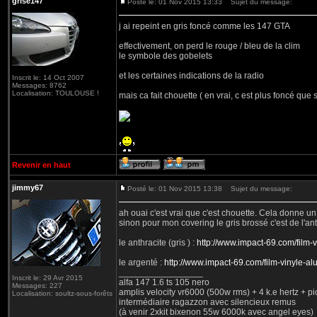
grise147
Posté le: 01 Nov 2015 13:33
Sujet du message:
j ai repeint en gris foncé comme les 147 GTA
effectivement, on perd le rouge / bleu de la clim
le symbole des gobelets
et les certaines indications de la radio
Inscrit le: 14 Oct 2007
Messages: 8762
Localisation: TOULOUSE !
mais ca fait chouette ( en vrai, c est plus foncé que s
Revenir en haut
jimmy67
Posté le: 01 Nov 2015 13:38
Sujet du message:
ah ouai c'est vrai que c'est chouette. Cela donne un 
sinon pour mon covering le gris brossé c'est de l'a
le anthracite (gris ) :
http://www.impact-69.com/film
le argenté :
http://www.impact-69.com/film-vinyle-a
_________________
Inscrit le: 29 Avr 2015
alfa 147 1.6 ts 105 nero
Messages: 227
amplis velocity vr6000 (500w rms) + 4 k.e hertz + p
Localisation: soultz-sous-forêts
intermédiaire ragazzon avec silencieux remus
(à venir 2xkit bixenon 55w 6000k avec angel eyes)