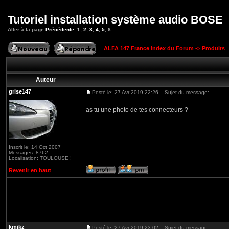
Tutoriel installation système audio BOSE
Aller à la page
Précédente
1
,
2
,
3
,
4
,
5
,
6
ALFA 147 France Index du Forum
->
Produits
Auteur
grise147
Posté le: 27 Avr 2019 22:26
Sujet du message:
as tu une photo de tes connecteurs ?
Inscrit le: 14 Oct 2007
Messages: 8762
Localisation: TOULOUSE !
Revenir en haut
kmikz
Posté le: 27 Avr 2019 23:02
Sujet du message: