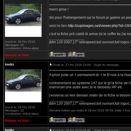
merci grise !
dsl pour l'hebergement sur le forum je galere un peu
voici le lien
http://zupimages.net/viewer.php?id=19/
c'est la fiche pré-cablé ki arrive ds le coffre ke j'a
_________________
Inscrit le: 26 Fév 2018
jtdm 120 2007,17'' selespeed,toit ouvrant,full logo
Messages: 52
Localisation: rhône-alpes
Revenir en haut
kmikz
Posté le: 27 Avr 2019 23:09
Sujet du message:
A priori juste un + permanent dc + le fil noir à la ma
contrairement au systeme 147 sur le gt la fiche de l'
marron)et une autre avec ts le faisseau HP etc.
j'enverrai un lien demain matin de la fiche si besoin
_________________
jtdm 120 2007,17'' selespeed,toit ouvrant,full logo
Inscrit le: 26 Fév 2018
Messages: 52
Dernière édition par kmikz le 28 Avr 2019 09:59; édité 1 fois
Localisation: rhône-alpes
Revenir en haut
kmikz
Posté le: 28 Avr 2019 09:46
Sujet du message: