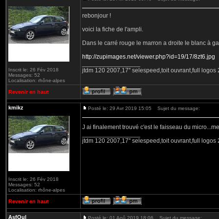
rebonjour !
voici la fiche de l'ampli.
Dans le carré rouge le marron a droite le blanc à g
http://zupimages.net/viewer.php?id=19/17/8zt6.jpg
_________________
Inscrit le: 26 Fév 2018
jtdm 120 2007,17'' selespeed,toit ouvrant,full logo
Messages: 52
Localisation: rhône-alpes
Revenir en haut
kmikz
Posté le: 29 Avr 2019 15:05
Sujet du message:
J ai finalement trouvé c'est le faisseau du micro..
_________________
jtdm 120 2007,17'' selespeed,toit ouvrant,full logo
Inscrit le: 26 Fév 2018
Messages: 52
Localisation: rhône-alpes
Revenir en haut
AsfOul
Posté le: 01 Aoû 2019 18:06
Sujet du message: