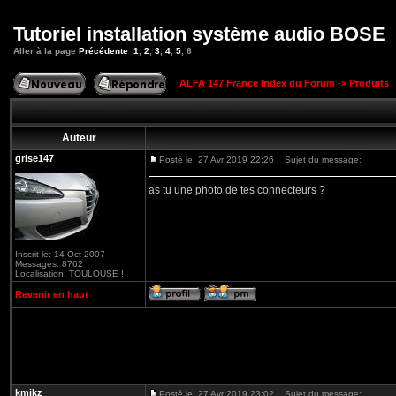
Tutoriel installation système audio BOSE
Aller à la page
Précédente
1
,
2
,
3
,
4
,
5
,
6
ALFA 147 France Index du Forum
->
Produits
Auteur
grise147
Posté le: 27 Avr 2019 22:26
Sujet du message:
as tu une photo de tes connecteurs ?
Inscrit le: 14 Oct 2007
Messages: 8762
Localisation: TOULOUSE !
Revenir en haut
kmikz
Posté le: 27 Avr 2019 23:02
Sujet du message: