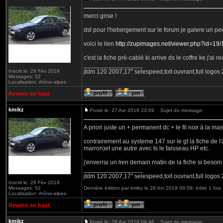
merci grise !
dsl pour l'hebergement sur le forum je galere un peu
voici le lien
http://zupimages.net/viewer.php?id=19/
c'est la fiche pré-cablé ki arrive ds le coffre ke j'a
_________________
Inscrit le: 26 Fév 2018
jtdm 120 2007,17'' selespeed,toit ouvrant,full logo
Messages: 52
Localisation: rhône-alpes
Revenir en haut
kmikz
Posté le: 27 Avr 2019 23:09
Sujet du message:
A priori juste un + permanent dc + le fil noir à la ma
contrairement au systeme 147 sur le gt la fiche de l'
marron)et une autre avec ts le faisseau HP etc.
j'enverrai un lien demain matin de la fiche si besoin
_________________
jtdm 120 2007,17'' selespeed,toit ouvrant,full logo
Inscrit le: 26 Fév 2018
Messages: 52
Dernière édition par kmikz le 28 Avr 2019 09:59; édité 1 fois
Localisation: rhône-alpes
Revenir en haut
kmikz
Posté le: 28 Avr 2019 09:46
Sujet du message: