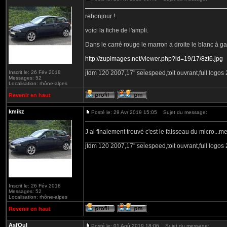
rebonjour !
voici la fiche de l'ampli.
Dans le carré rouge le marron a droite le blanc à g
http://zupimages.net/viewer.php?id=19/17/8zt6.jpg
_________________
Inscrit le: 26 Fév 2018
jtdm 120 2007,17'' selespeed,toit ouvrant,full logo
Messages: 52
Localisation: rhône-alpes
Revenir en haut
kmikz
Posté le: 29 Avr 2019 15:05
Sujet du message:
J ai finalement trouvé c'est le faisseau du micro..
_________________
jtdm 120 2007,17'' selespeed,toit ouvrant,full logo
Inscrit le: 26 Fév 2018
Messages: 52
Localisation: rhône-alpes
Revenir en haut
AsfOul
Posté le: 01 Aoû 2019 18:06
Sujet du message: