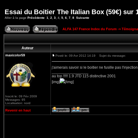
Essai du Boitier The Italian Box (59€) sur
Aller à la page
Précédente
1
,
2
,
3
,
4
,
5
,
6
,
7
,
8
Suivante
ALFA 147 France Index du Forum
->
Témoigna
Auteur
maxicolor59
Posté le: 09 Avr 2012 14:19
Sujet du message:
j'aimerais savoir si le boitier ne fusille pas l'inject
_________________
au top !!!!! 1.9 JTD 115 distinctive 2001
[img]
[/img]
Inscrit le: 09 Fév 2009
Messages: 95
Localisation: nord
Revenir en haut