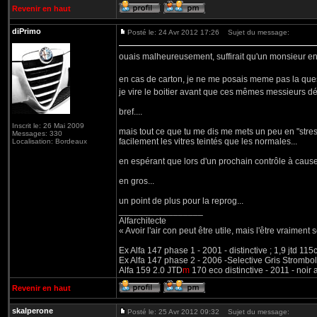
Revenir en haut
diPrimo
Posté le: 24 Avr 2012 17:26
Sujet du message:
ouais malheureusement, suffirait qu'un monsieur en b
en cas de carton, je ne me posais meme pas la questi
je vire le boitier avant que ces mêmes messieurs 
bref....
Inscrit le: 26 Mai 2009
mais tout ce que tu me dis me mets un peu en "stress" c
Messages: 330
facilement les vitres teintés que les normales...
Localisation: Bordeaux
en espérant que lors d'un prochain contrôle à cause d
en gros...
un point de plus pour la reprog...
_________________
Alfarchitecte
« Avoir l'air con peut être utile, mais l'être vraiment s
Ex Alfa 147 phase 1 - 2001 - distinctive ; 1,9 jtd 11
Ex Alfa 147 phase 2 - 2006 -Selective Gris Strombol
Alfa 159 2.0 JTD
m
170 eco distinctive - 2011 - noir
Revenir en haut
skalperone
Posté le: 25 Avr 2012 09:32
Sujet du message: