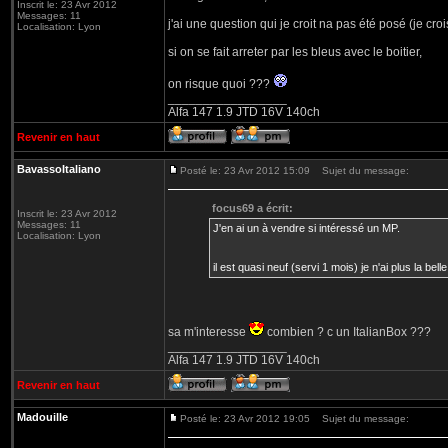
Inscrit le: 23 Avr 2012
Messages: 11
j'ai une question qui je croit na pas été posé (je croi
Localisation: Lyon
si on se fait arreter par les bleus avec le boitier,
on risque quoi ???
_________________
Alfa 147 1.9 JTD 16V 140ch
Revenir en haut
BavassoItaliano
Posté le: 23 Avr 2012 15:09
Sujet du message:
focus69 a écrit:
Inscrit le: 23 Avr 2012
Messages: 11
J'en ai un à vendre si intéressé un MP.
Localisation: Lyon
il est quasi neuf (servi 1 mois) je n'ai plus la bell
sa m'interesse
combien ? c un ItalianBox ???
_________________
Alfa 147 1.9 JTD 16V 140ch
Revenir en haut
Madouille
Posté le: 23 Avr 2012 19:05
Sujet du message: