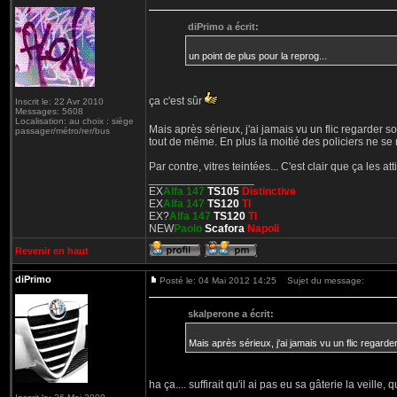
diPrimo a écrit:
un point de plus pour la reprog...
ça c'est sûr
Inscrit le: 22 Avr 2010
Messages: 5608
Localisation: au choix : siège
Mais après sérieux, j'ai jamais vu un flic regarder 
passager/métro/rer/bus
tout de même. En plus la moitié des policiers ne se r
Par contre, vitres teintées... C'est clair que ça les atti
_________________
EX
Alfa 147
TS105
Distinctive
EX
Alfa 147
TS120
TI
EX?
Alfa 147
TS120
TI
NEW
Paolo
Scafora
Napoli
Revenir en haut
diPrimo
Posté le: 04 Mai 2012 14:25
Sujet du message:
skalperone a écrit:
Mais après sérieux, j'ai jamais vu un flic regard
ha ça.... suffirait qu'il ai pas eu sa gâterie la veille,