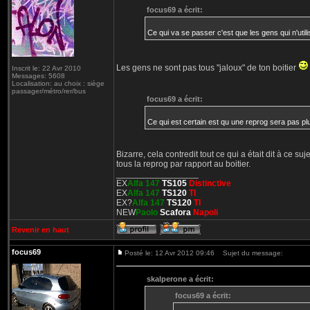
focus69 a écrit:
Ce qui va se passer c'est que les gens qui n'utili
Les gens ne sont pas tous "jaloux" de ton boitier
Inscrit le: 22 Avr 2010
Messages: 5608
Localisation: au choix : siège
passager/métro/rer/bus
focus69 a écrit:
Ce qui est certain est qu une reprog sera pas pl
Bizarre, cela contredit tout ce qui a était dit à ce su
tous la reprog par rapport au boitier.
_________________
EX
Alfa 147
TS105
Distinctive
EX
Alfa 147
TS120
TI
EX?
Alfa 147
TS120
TI
NEW
Paolo
Scafora
Napoli
Revenir en haut
focus69
Posté le: 12 Avr 2012 09:46
Sujet du message:
skalperone a écrit:
focus69 a écrit: