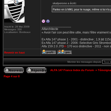
skalperone a écrit:
Parles-en à MiKL pour le nuage, même si lui n'a p
_________________
Inscrit le: 26 Mai 2009
Alfarchitecte
Messages: 330
Localisation: Bordeaux
« Avoir l'air con peut être utile, mais l'être vraiment s
Ex Alfa 147 phase 1 - 2001 - distinctive ; 1,9 jtd 11
Ex Alfa 147 phase 2 - 2006 -Selective Gris Strombol
Alfa 159 2.0 JTD
m
170 eco distinctive - 2011 - noir
Revenir en haut
Montrer les messages depuis:
ALFA 147 France Index du Forum
->
Témoigna
Page
4
sur
8