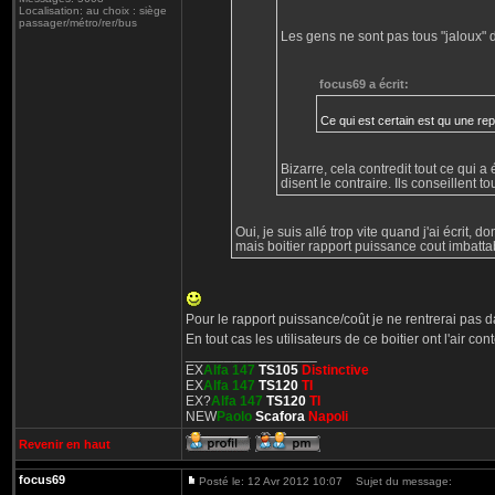
Localisation: au choix : siège
passager/métro/rer/bus
Les gens ne sont pas tous "jaloux" d
focus69 a écrit:
Ce qui est certain est qu une re
Bizarre, cela contredit tout ce qui a 
disent le contraire. Ils conseillent to
Oui, je suis allé trop vite quand j'ai écrit, 
mais boitier rapport puissance cout imbatta
Pour le rapport puissance/coût je ne rentrerai pas 
En tout cas les utilisateurs de ce boitier ont l'air con
_________________
EX
Alfa 147
TS105
Distinctive
EX
Alfa 147
TS120
TI
EX?
Alfa 147
TS120
TI
NEW
Paolo
Scafora
Napoli
Revenir en haut
focus69
Posté le: 12 Avr 2012 10:07
Sujet du message: