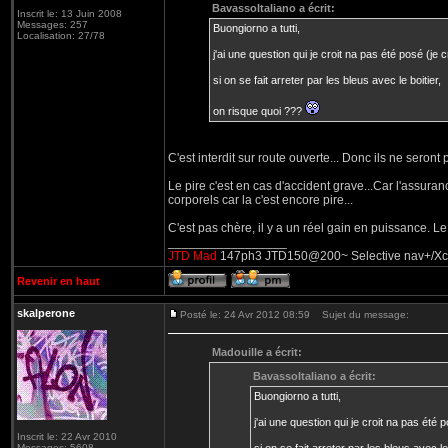
BavassoItaliano a écrit:
Inscrit le: 13 Juin 2008
Messages: 257
Buongiorno a tutti,
Localisation: 27/78
j'ai une question qui je croit na pas été posé (je c
si on se fait arreter par les bleus avec le boitier,
on risque quoi ???
C'est interdit sur route ouverte... Donc ils ne seront
Le pire c'est en cas d'accident grave...Car l'assuran
corporels car la c'est encore pire...
C'est pas chère, il y a un réel gain en puissance. Le s
_________________
JTD Mad
147ph3 JTD150@200~ Selective nav+/Xcarli
Revenir en haut
skalperone
Posté le: 24 Avr 2012 08:59
Sujet du message:
Madouille a écrit:
BavassoItaliano a écrit:
Buongiorno a tutti,
j'ai une question qui je croit na pas été p
Inscrit le: 22 Avr 2010
Messages: 5608