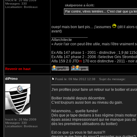
Inscrit le: 26 Mai 2009
Messages: 330
skalperone a écrit:
Localisation: Bordeaux
Par contre, vitres teintées... C'est clair que ça les
ouep! mais bon tant pis.... j'assumes
(dit il alors
avant)
_________________
Alfarchitecte
« Avoir l'air con peut être utile, mais l'être vraiment s
Ex Alfa 147 phase 1 - 2001 - distinctive ; 1,9 jtd 11
Ex Alfa 147 phase 2 - 2006 -Selective Gris Strombol
Alfa 159 2.0 JTD
m
170 eco distinctive - 2011 - noir
Revenir en haut
diPrimo
Posté le: 09 Mai 2012 12:38
Sujet du message:
J'en profites pour faire un retour sur le boitier et av
Boitier installé depuis décembre.
C'est toujours aussi bon au niveau du gain.
Néanmoins.... quelle fumée!
Dés que je tape dedans à bas régime (mais moteur ch
épais assez impressionnant qui ne manque pas de ge
Inscrit le: 26 Mai 2009
Messages: 330
dés les premières utilisations du boitier)
Localisation: Bordeaux
Est ce que ça vous le fait aussi?!
devrais je me faire du souci? regarder aux durites?