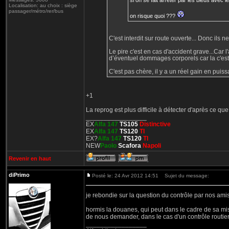
si on se fait arreter par les bleus avec le 
Localisation: au choix : siège
passager/métro/rer/bus
on risque quoi ???
C'est interdit sur route ouverte... Donc ils 
Le pire c'est en cas d'accident grave...Car l'
d’éventuel dommages corporels car la c'est 
C'est pas chère, il y a un réel gain en puissa
+1
La reprog est plus difficile à détecter d'après ce que 
_________________
EX
Alfa 147
TS105
Distinctive
EX
Alfa 147
TS120
TI
EX?
Alfa 147
TS120
TI
NEW
Paolo
Scafora
Napoli
Revenir en haut
diPrimo
Posté le: 24 Avr 2012 14:51
Sujet du message:
je rebondie sur la question du contrôle par nos ami
hormis la douanes, qui peut dans le cadre de sa miss
de nous demander, dans le cas d'un contrôle routier 
_________________