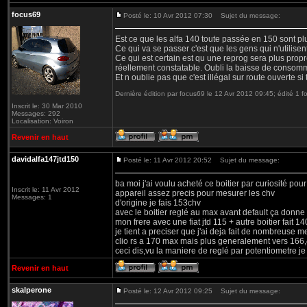
focus69
Posté le: 10 Avr 2012 07:30
Sujet du message:
Est ce que les alfa 140 toute passée en 150 sont plu
Ce qui va se passer c'est que les gens qui n'utilisen
Ce qui est certain est qu une reprog sera plus propr
réellement constatable. Oubli la baisse de consomm
Et n oublie pas que c'est illégal sur route ouverte si 
Dernière édition par focus69 le 12 Avr 2012 09:45; édité 1 fo
Inscrit le: 30 Mar 2010
Messages: 292
Localisation: Voiron
Revenir en haut
davidalfa147jtd150
Posté le: 11 Avr 2012 20:52
Sujet du message:
ba moi j'ai voulu acheté ce boitier par curiosité pou
Inscrit le: 11 Avr 2012
appareil assez precis pour mesurer les chv
Messages: 1
d'origine je fais 153chv
avec le boitier reglé au max avant default ça donn
mon frere avec une fiat jtd 115 + autre boitier fait 1
je tient a preciser que j'ai deja fait de nombreuse 
clio rs a 170 max mais plus generalement vers 166,
ceci dis,vu la maniere de reglé par potentiometre je
Revenir en haut
skalperone
Posté le: 12 Avr 2012 09:25
Sujet du message: