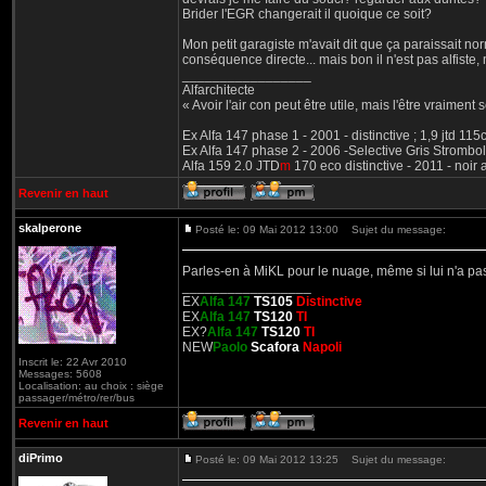
Brider l'EGR changerait il quoique ce soit?
Mon petit garagiste m'avait dit que ça paraissait nor
conséquence directe... mais bon il n'est pas alfiste, 
_________________
Alfarchitecte
« Avoir l'air con peut être utile, mais l'être vraiment s
Ex Alfa 147 phase 1 - 2001 - distinctive ; 1,9 jtd 11
Ex Alfa 147 phase 2 - 2006 -Selective Gris Strombol
Alfa 159 2.0 JTD
m
170 eco distinctive - 2011 - noir
Revenir en haut
skalperone
Posté le: 09 Mai 2012 13:00
Sujet du message:
Parles-en à MiKL pour le nuage, même si lui n'a pas 
_________________
EX
Alfa 147
TS105
Distinctive
EX
Alfa 147
TS120
TI
EX?
Alfa 147
TS120
TI
NEW
Paolo
Scafora
Napoli
Inscrit le: 22 Avr 2010
Messages: 5608
Localisation: au choix : siège
passager/métro/rer/bus
Revenir en haut
diPrimo
Posté le: 09 Mai 2012 13:25
Sujet du message: