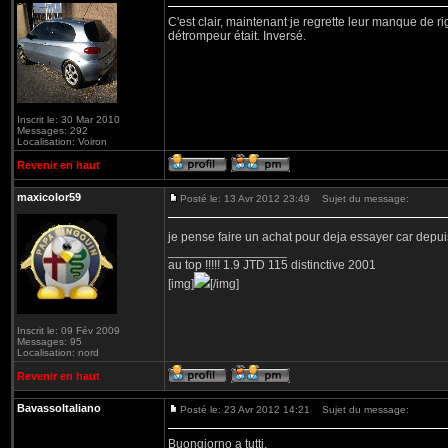
C'est clair, maintenant je regrette leur manque de ri
détrompeur était. Inversé.
Inscrit le: 30 Mar 2010
Messages: 292
Localisation: Voiron
Revenir en haut
maxicolor59
Posté le: 13 Avr 2012 23:49
Sujet du message:
je pense faire un achat pour deja essayer car depui
_________________
au top !!!!! 1.9 JTD 115 distinctive 2001
[img]
[/img]
Inscrit le: 09 Fév 2009
Messages: 95
Localisation: nord
Revenir en haut
BavassoItaliano
Posté le: 23 Avr 2012 14:21
Sujet du message:
Buongiorno a tutti,