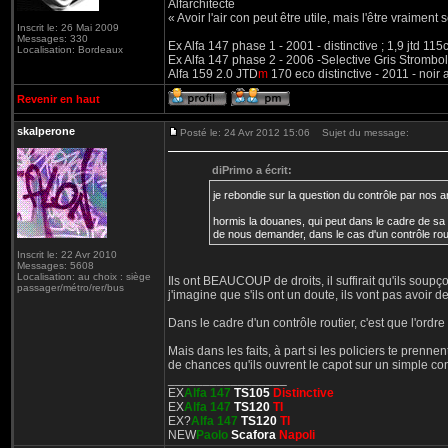
Alfarchitecte
« Avoir l'air con peut être utile, mais l'être vraiment s
Inscrit le: 26 Mai 2009
Messages: 330
Ex Alfa 147 phase 1 - 2001 - distinctive ; 1,9 jtd 11
Localisation: Bordeaux
Ex Alfa 147 phase 2 - 2006 -Selective Gris Strombol
Alfa 159 2.0 JTD
m
170 eco distinctive - 2011 - noir
Revenir en haut
skalperone
Posté le: 24 Avr 2012 15:06
Sujet du message:
diPrimo a écrit:
je rebondie sur la question du contrôle par nos 
hormis la douanes, qui peut dans le cadre de sa m
de nous demander, dans le cas d'un contrôle routi
Inscrit le: 22 Avr 2010
Messages: 5608
Localisation: au choix : siège
Ils ont BEAUCOUP de droits, il suffirait qu'ils soupç
passager/métro/rer/bus
j'imagine que s'ils ont un doute, ils vont pas avoir 
Dans le cadre d'un contrôle routier, c'est que l'ordre 
Mais dans les faits, à part si les policiers te prenne
de chances qu'ils ouvrent le capot sur un simple co
_________________
EX
Alfa 147
TS105
Distinctive
EX
Alfa 147
TS120
TI
EX?
Alfa 147
TS120
TI
NEW
Paolo
Scafora
Napoli