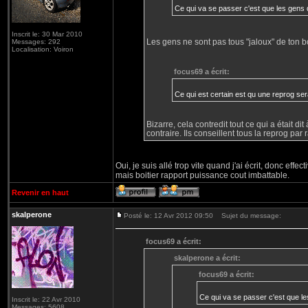
Ce qui va se passer c'est que les gens qu
Inscrit le: 30 Mar 2010
Les gens ne sont pas tous "jaloux" de ton b
Messages: 292
Localisation: Voiron
focus69 a écrit:
Ce qui est certain est qu une reprog se
Bizarre, cela contredit tout ce qui a était di
contraire. Ils conseillent tous la reprog par r
Oui, je suis allé trop vite quand j'ai écrit, donc effe
mais boitier rapport puissance cout imbattable.
Revenir en haut
skalperone
Posté le: 12 Avr 2012 09:50
Sujet du message:
focus69 a écrit:
skalperone a écrit:
focus69 a écrit:
Ce qui va se passer c'est que les
Inscrit le: 22 Avr 2010
Messages: 5608