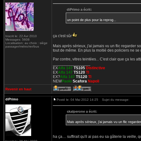
diPrimo a écrit:
un point de plus pour la reprog...
ça c'est sûr
Inscrit le: 22 Avr 2010
Messages: 5608
Localisation: au choix : siège
Mais après sérieux, j'ai jamais vu un flic regarder 
passager/métro/rer/bus
tout de même. En plus la moitié des policiers ne se r
Par contre, vitres teintées... C'est clair que ça les atti
_________________
EX
Alfa 147
TS105
Distinctive
EX
Alfa 147
TS120
TI
EX?
Alfa 147
TS120
TI
NEW
Paolo
Scafora
Napoli
Revenir en haut
diPrimo
Posté le: 04 Mai 2012 14:25
Sujet du message:
skalperone a écrit:
Mais après sérieux, j'ai jamais vu un flic regard
ha ça.... suffirait qu'il ai pas eu sa gâterie la veille,