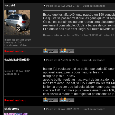
focus69
Posté le: 10 Avr 2012 07:30
Sujet du message:
Est ce que les alfa 140 toute passée en 150 sont plu
Ce qui va se passer c'est que les gens qui n'utilisen
Ce qui est certain est qu une reprog sera plus propr
réellement constatable. Oubli la baisse de consomm
Et n oublie pas que c'est illégal sur route ouverte si 
Dernière édition par focus69 le 12 Avr 2012 09:45; édité 1 fo
Inscrit le: 30 Mar 2010
Messages: 292
Localisation: Voiron
Revenir en haut
davidalfa147jtd150
Posté le: 11 Avr 2012 20:52
Sujet du message:
ba moi j'ai voulu acheté ce boitier par curiosité pou
Inscrit le: 11 Avr 2012
appareil assez precis pour mesurer les chv
Messages: 1
d'origine je fais 153chv
avec le boitier reglé au max avant default ça donn
mon frere avec une fiat jtd 115 + autre boitier fait 1
je tient a preciser que j'ai deja fait de nombreuse 
clio rs a 170 max mais plus generalement vers 166,
ceci dis,vu la maniere de reglé par potentiometre je
Revenir en haut
skalperone
Posté le: 12 Avr 2012 09:25
Sujet du message: