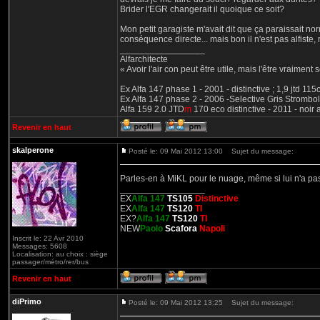
Brider l'EGR changerait il quoique ce soit?
Mon petit garagiste m'avait dit que ça paraissait nor
conséquence directe... mais bon il n'est pas alfiste, 
_________________
Alfarchitecte
« Avoir l'air con peut être utile, mais l'être vraiment s
Ex Alfa 147 phase 1 - 2001 - distinctive ; 1,9 jtd 11
Ex Alfa 147 phase 2 - 2006 -Selective Gris Strombol
Alfa 159 2.0 JTD
m
170 eco distinctive - 2011 - noir
Revenir en haut
skalperone
Posté le: 09 Mai 2012 13:00
Sujet du message:
Parles-en à MiKL pour le nuage, même si lui n'a pas 
_________________
EX
Alfa 147
TS105
Distinctive
EX
Alfa 147
TS120
TI
EX?
Alfa 147
TS120
TI
NEW
Paolo
Scafora
Napoli
Inscrit le: 22 Avr 2010
Messages: 5608
Localisation: au choix : siège
passager/métro/rer/bus
Revenir en haut
diPrimo
Posté le: 09 Mai 2012 13:25
Sujet du message: