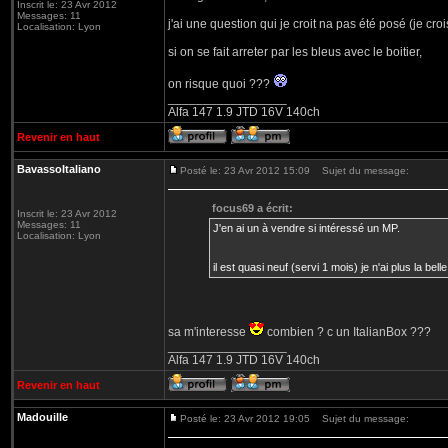
Inscrit le: 23 Avr 2012
Messages: 11
j'ai une question qui je croit na pas été posé (je croi
Localisation: Lyon
si on se fait arreter par les bleus avec le boitier,
on risque quoi ???
_________________
Alfa 147 1.9 JTD 16V 140ch
Revenir en haut
BavassoItaliano
Posté le: 23 Avr 2012 15:09
Sujet du message:
focus69 a écrit:
Inscrit le: 23 Avr 2012
Messages: 11
J'en ai un à vendre si intéressé un MP.
Localisation: Lyon
il est quasi neuf (servi 1 mois) je n'ai plus la bell
sa m'interesse
combien ? c un ItalianBox ???
_________________
Alfa 147 1.9 JTD 16V 140ch
Revenir en haut
Madouille
Posté le: 23 Avr 2012 19:05
Sujet du message: