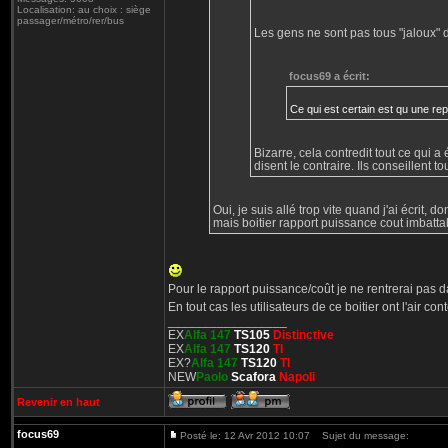
Localisation: au choix : siège
passager/métro/rer/bus
Les gens ne sont pas tous "jaloux" d
focus69 a écrit:
Ce qui est certain est qu une re
Bizarre, cela contredit tout ce qui a 
disent le contraire. Ils conseillent to
Oui, je suis allé trop vite quand j'ai écrit, 
mais boitier rapport puissance cout imbatta
Pour le rapport puissance/coût je ne rentrerai pas 
En tout cas les utilisateurs de ce boitier ont l'air con
_________________
EX
Alfa 147
TS105
Distinctive
EX
Alfa 147
TS120
TI
EX?
Alfa 147
TS120
TI
NEW
Paolo
Scafora
Napoli
Revenir en haut
focus69
Posté le: 12 Avr 2012 10:07
Sujet du message: