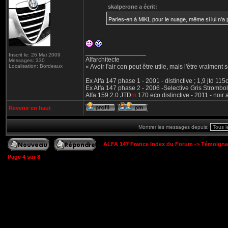
skalperone a écrit:
Parles-en à MiKL pour le nuage, même si lui n'a p
_________________
Inscrit le: 26 Mai 2009
Alfarchitecte
Messages: 330
Localisation: Bordeaux
« Avoir l'air con peut être utile, mais l'être vraiment s
Ex Alfa 147 phase 1 - 2001 - distinctive ; 1,9 jtd 11
Ex Alfa 147 phase 2 - 2006 -Selective Gris Strombol
Alfa 159 2.0 JTD
m
170 eco distinctive - 2011 - noir
Revenir en haut
Montrer les messages depuis:
ALFA 147 France Index du Forum
->
Témoigna
Page
4
sur
8