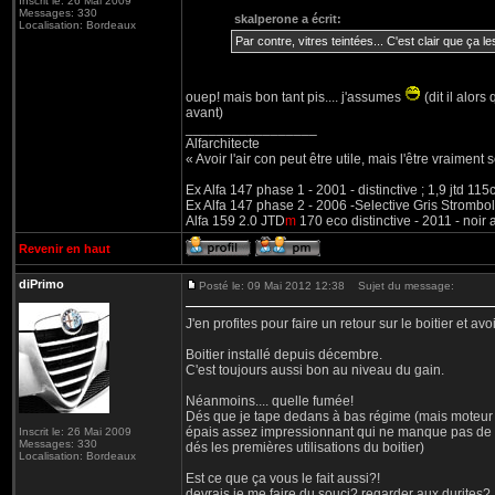
Inscrit le: 26 Mai 2009
Messages: 330
skalperone a écrit:
Localisation: Bordeaux
Par contre, vitres teintées... C'est clair que ça les
ouep! mais bon tant pis.... j'assumes
(dit il alors
avant)
_________________
Alfarchitecte
« Avoir l'air con peut être utile, mais l'être vraiment s
Ex Alfa 147 phase 1 - 2001 - distinctive ; 1,9 jtd 11
Ex Alfa 147 phase 2 - 2006 -Selective Gris Strombol
Alfa 159 2.0 JTD
m
170 eco distinctive - 2011 - noir
Revenir en haut
diPrimo
Posté le: 09 Mai 2012 12:38
Sujet du message:
J'en profites pour faire un retour sur le boitier et av
Boitier installé depuis décembre.
C'est toujours aussi bon au niveau du gain.
Néanmoins.... quelle fumée!
Dés que je tape dedans à bas régime (mais moteur ch
épais assez impressionnant qui ne manque pas de ge
Inscrit le: 26 Mai 2009
Messages: 330
dés les premières utilisations du boitier)
Localisation: Bordeaux
Est ce que ça vous le fait aussi?!
devrais je me faire du souci? regarder aux durites?