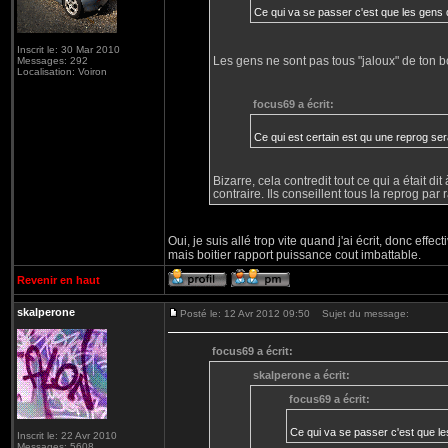
Ce qui va se passer c'est que les gens qu
Inscrit le: 30 Mar 2010
Les gens ne sont pas tous "jaloux" de ton b
Messages: 292
Localisation: Voiron
focus69 a écrit:
Ce qui est certain est qu une reprog se
Bizarre, cela contredit tout ce qui a était di
contraire. Ils conseillent tous la reprog par r
Oui, je suis allé trop vite quand j'ai écrit, donc effe
mais boitier rapport puissance cout imbattable.
Revenir en haut
skalperone
Posté le: 12 Avr 2012 09:50
Sujet du message:
focus69 a écrit:
skalperone a écrit:
focus69 a écrit:
Ce qui va se passer c'est que les
Inscrit le: 22 Avr 2010
Messages: 5608