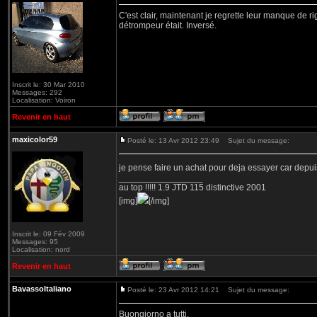
C'est clair, maintenant je regrette leur manque de ri
détrompeur était. Inversé.
Inscrit le: 30 Mar 2010
Messages: 292
Localisation: Voiron
Revenir en haut
maxicolor59
Posté le: 13 Avr 2012 23:49
Sujet du message:
je pense faire un achat pour deja essayer car depui
_________________
au top !!!!! 1.9 JTD 115 distinctive 2001
[img]
[/img]
Inscrit le: 09 Fév 2009
Messages: 95
Localisation: nord
Revenir en haut
BavassoItaliano
Posté le: 23 Avr 2012 14:21
Sujet du message:
Buongiorno a tutti,