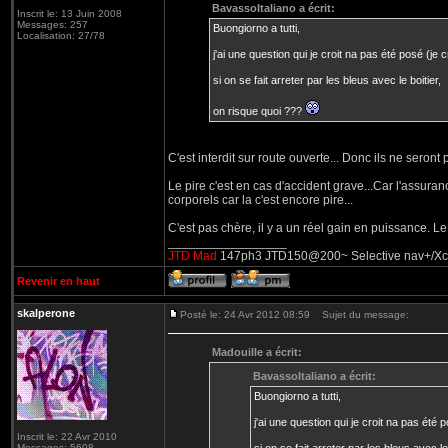
BavassoItaliano a écrit:
Inscrit le: 13 Juin 2008
Messages: 257
Buongiorno a tutti,
Localisation: 27/78
j'ai une question qui je croit na pas été posé (je c
si on se fait arreter par les bleus avec le boitier,
on risque quoi ???
C'est interdit sur route ouverte... Donc ils ne seront
Le pire c'est en cas d'accident grave...Car l'assuran
corporels car la c'est encore pire...
C'est pas chère, il y a un réel gain en puissance. Le s
_________________
JTD Mad
147ph3 JTD150@200~ Selective nav+/Xcarli
Revenir en haut
skalperone
Posté le: 24 Avr 2012 08:59
Sujet du message:
Madouille a écrit:
BavassoItaliano a écrit:
Buongiorno a tutti,
j'ai une question qui je croit na pas été p
Inscrit le: 22 Avr 2010
Messages: 5608