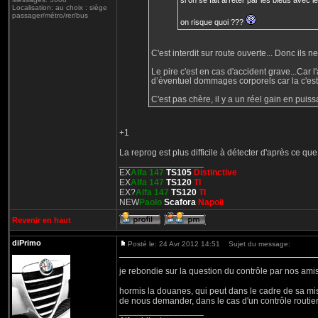
si on se fait arreter par les bleus avec le 
Localisation: au choix : siège
passager/métro/rer/bus
on risque quoi ???
C'est interdit sur route ouverte... Donc ils 
Le pire c'est en cas d'accident grave...Car l'
d’éventuel dommages corporels car la c'est 
C'est pas chère, il y a un réel gain en puissa
+1
La reprog est plus difficile à détecter d'après ce que 
_________________
EX
Alfa 147
TS105
Distinctive
EX
Alfa 147
TS120
TI
EX?
Alfa 147
TS120
TI
NEW
Paolo
Scafora
Napoli
Revenir en haut
diPrimo
Posté le: 24 Avr 2012 14:51
Sujet du message:
je rebondie sur la question du contrôle par nos ami
hormis la douanes, qui peut dans le cadre de sa miss
de nous demander, dans le cas d'un contrôle routier 
_________________