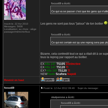
focus69 a écrit:
Ce qui va se passer c'est que les gens qui n'utili
Les gens ne sont pas tous "jaloux" de ton boitier
Inscrit le: 22 Avr 2010
Messages: 5608
Localisation: au choix : siège
passager/métro/rer/bus
focus69 a écrit:
Ce qui est certain est qu une reprog sera pas pl
Bizarre, cela contredit tout ce qui a était dit à ce su
tous la reprog par rapport au boitier.
_________________
EX
Alfa 147
TS105
Distinctive
EX
Alfa 147
TS120
TI
EX?
Alfa 147
TS120
TI
NEW
Paolo
Scafora
Napoli
Revenir en haut
focus69
Posté le: 12 Avr 2012 09:46
Sujet du message:
skalperone a écrit:
focus69 a écrit: