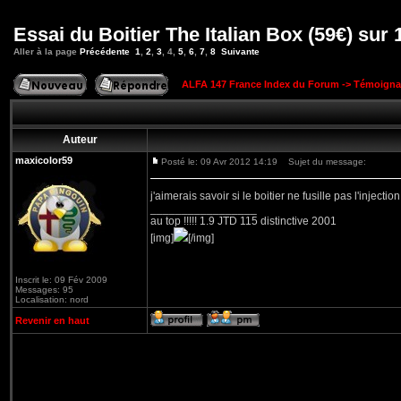
Essai du Boitier The Italian Box (59€) sur
Aller à la page
Précédente
1
,
2
,
3
,
4
,
5
,
6
,
7
,
8
Suivante
ALFA 147 France Index du Forum
->
Témoigna
Auteur
maxicolor59
Posté le: 09 Avr 2012 14:19
Sujet du message:
j'aimerais savoir si le boitier ne fusille pas l'inject
_________________
au top !!!!! 1.9 JTD 115 distinctive 2001
[img]
[/img]
Inscrit le: 09 Fév 2009
Messages: 95
Localisation: nord
Revenir en haut