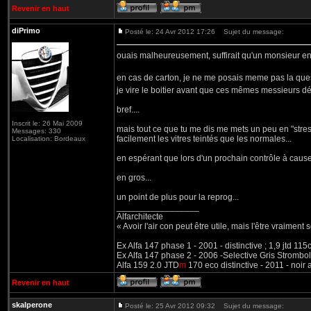
Revenir en haut
diPrimo
Posté le: 24 Avr 2012 17:26
Sujet du message:
ouais malheureusement, suffirait qu'un monsieur en b
en cas de carton, je ne me posais meme pas la questi
je vire le boitier avant que ces mêmes messieurs 
bref....
Inscrit le: 26 Mai 2009
mais tout ce que tu me dis me mets un peu en "stress" c
Messages: 330
facilement les vitres teintés que les normales...
Localisation: Bordeaux
en espérant que lors d'un prochain contrôle à cause d
en gros...
un point de plus pour la reprog...
_________________
Alfarchitecte
« Avoir l'air con peut être utile, mais l'être vraiment s
Ex Alfa 147 phase 1 - 2001 - distinctive ; 1,9 jtd 11
Ex Alfa 147 phase 2 - 2006 -Selective Gris Strombol
Alfa 159 2.0 JTD
m
170 eco distinctive - 2011 - noir
Revenir en haut
skalperone
Posté le: 25 Avr 2012 09:32
Sujet du message: