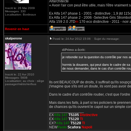
Alfarchitecte
« Avoir l'air con peut être utile, mais l'être vraiment s
Inscrit le: 26 Mai 2009
Messages: 330
Ex Alfa 147 phase 1 - 2001 - distinctive ; 1,9 jtd 11
Localisation: Bordeaux
Ex Alfa 147 phase 2 - 2006 -Selective Gris Strombol
Alfa 159 2.0 JTD
m
170 eco distinctive - 2011 - noir
Revenir en haut
skalperone
Posté le: 24 Avr 2012 15:06
Sujet du message:
diPrimo a écrit:
je rebondie sur la question du contrôle par nos 
hormis la douanes, qui peut dans le cadre de sa m
de nous demander, dans le cas d'un contrôle routi
Inscrit le: 22 Avr 2010
Messages: 5608
Localisation: au choix : siège
Ils ont BEAUCOUP de droits, il suffirait qu'ils soupç
passager/métro/rer/bus
j'imagine que s'ils ont un doute, ils vont pas avoir 
Dans le cadre d'un contrôle routier, c'est que l'ordre 
Mais dans les faits, à part si les policiers te prenne
de chances qu'ils ouvrent le capot sur un simple co
_________________
EX
Alfa 147
TS105
Distinctive
EX
Alfa 147
TS120
TI
EX?
Alfa 147
TS120
TI
NEW
Paolo
Scafora
Napoli