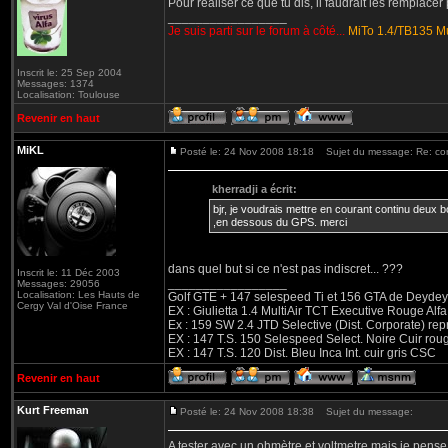
Pour réaliser ce que tu dis, il faudrait les remplacer 
_________________
Je suis parti sur le forum à côté...
MiTo 1.4/TB135 Mu
Inscrit le: 25 Sep 2004
Messages: 1374
Localisation: Toulouse
Revenir en haut
MiKL
Posté le: 24 Nov 2008 18:18
Sujet du message: Re: con
kherradji a écrit:
bjr, je voudrais mettre en courant continu deux b
,en dessous du GPS. merci
dans quel but si ce n'est pas indiscret... ???
Inscrit le: 11 Déc 2003
_________________
Messages: 29056
Localisation: Les Hauts de
Golf GTE + 147 selespeed Ti et 156 GTA de Deydey 
Cergy Val d'Oise France
EX : Giulietta 1.4 MultiAir TCT Executive Rouge
Ex : 159 SW 2.4 JTD Selective (Dist. Corporate) r
EX : 147 T.S. 150 Selespeed Select. Noire Cuir ro
EX : 147 T.S. 120 Dist. Bleu Inca Int. cuir gris CSC
Revenir en haut
Kurt Freeman
Posté le: 24 Nov 2008 18:38
Sujet du message:
A tester avec un ohmètre et voltmetre mais je pense 