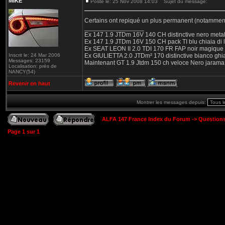
MIKE
Posté le: 25 Nov 2008 14:03
Sujet du message:
Certains ont repiqué un plus permanent (notamment 
_________________
Ex 147 1.9 JTDm 16V 140 CH distinctive nero metal
Ex 147 1.9 JTDm 16V 150 CH pack TI blu chiaia di 
Ex SEAT LEON II 2.0 TDI 170 FR FAP noir magique
Inscrit le: 24 Mar 2006
Ex GIULIETTA 2.0 JTDm² 170 distinctive bianco ghi
Messages: 23159
Maintenant GT 1.9 Jtdm 150 ch veloce Nero jarama
Localisation: près de
NANCY(54)
Revenir en haut
Montrer les messages depuis:
ALFA 147 France Index du Forum
->
Question
Page
1
sur
1