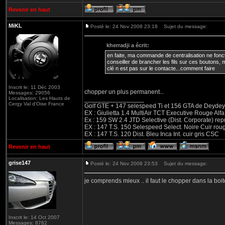
Revenir en haut
MiKL
Posté le: 24 Nov 2008 23:18
Sujet du message:
kherradji a écrit:
en faite, ma commande de centralisation ne foncti
conseiller de brancher les fils sur ces boutons, m
clé n est pas sur le contacte...comment faire
Inscrit le: 11 Déc 2003
chopper un plus permanent...
Messages: 29056
Localisation: Les Hauts de
_________________
Cergy Val d'Oise France
Golf GTE + 147 selespeed Ti et 156 GTA de Deydey 
EX : Giulietta 1.4 MultiAir TCT Executive Rouge
Ex : 159 SW 2.4 JTD Selective (Dist. Corporate) r
EX : 147 T.S. 150 Selespeed Select. Noire Cuir ro
EX : 147 T.S. 120 Dist. Bleu Inca Int. cuir gris CSC
Revenir en haut
grise147
Posté le: 24 Nov 2008 23:53
Sujet du message:
je comprends mieux .. il faut le chopper dans la boite
Inscrit le: 14 Oct 2007
Messages: 8762