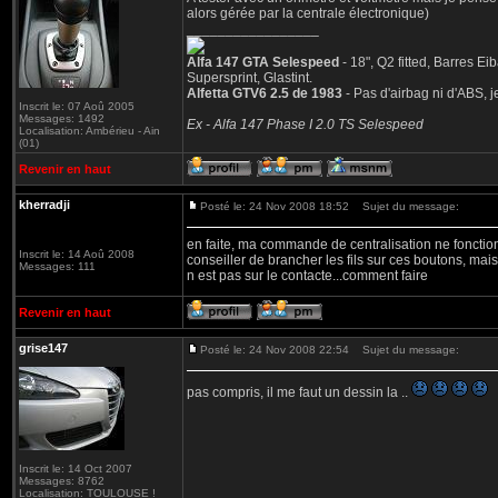
alors gérée par la centrale électronique)
_________________
Alfa 147 GTA Selespeed
- 18", Q2 fitted, Barres 
Supersprint, Glastint.
Alfetta GTV6 2.5 de 1983
- Pas d'airbag ni d'ABS,
Inscrit le: 07 Aoû 2005
Messages: 1492
Ex - Alfa 147 Phase I 2.0 TS Selespeed
Localisation: Ambérieu - Ain
(01)
Revenir en haut
kherradji
Posté le: 24 Nov 2008 18:52
Sujet du message:
en faite, ma commande de centralisation ne fonctionn
Inscrit le: 14 Aoû 2008
conseiller de brancher les fils sur ces boutons, mais
Messages: 111
n est pas sur le contacte...comment faire
Revenir en haut
grise147
Posté le: 24 Nov 2008 22:54
Sujet du message:
pas compris, il me faut un dessin la ..
Inscrit le: 14 Oct 2007
Messages: 8762
Localisation: TOULOUSE !