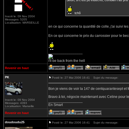
Sinon, si c'est pô indiscret, combien t'as pris
tchô
Inscrit le: 09 Nov 2004
Messages: 5205
Localisation: MARSEILLE
en ce qui concerne la quantité de colle, j'ai suivi les i
En ce qui concerne le prix du carrossier pour le becq
_________________
I'll be back from the hell
Revenir en haut
PK
Posté le: 27 Mai 2006 16:41
Sujet du message:
Bon je viens de voir la 147 de centquarantesept et 
Bravo à toi, négocie maintenant avec Celine pour le
Inscrit le: 09 Nov 2004
_________________
Messages: 4393
En Smart
Localisation: Marseille
Revenir en haut
doudoudu25
Posté le: 27 Mai 2006 16:41
Sujet du message: