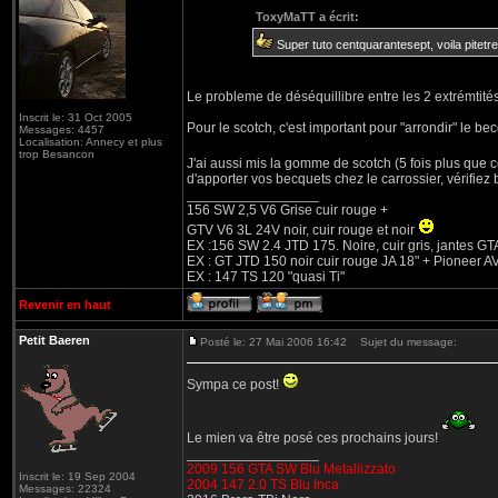
ToxyMaTT a écrit:
Super tuto centquarantesept, voila pitetre
Le probleme de déséquillibre entre les 2 extrémtité
Inscrit le: 31 Oct 2005
Pour le scotch, c'est important pour "arrondir" le be
Messages: 4457
Localisation: Annecy et plus
trop Besancon
J'ai aussi mis la gomme de scotch (5 fois plus que 
d'apporter vos becquets chez le carrossier, vérifiez bie
_________________
156 SW 2,5 V6 Grise cuir rouge +
GTV V6 3L 24V noir, cuir rouge et noir
EX :156 SW 2.4 JTD 175. Noire, cuir gris, jantes GT
EX : GT JTD 150 noir cuir rouge JA 18" + Pioneer 
EX : 147 TS 120 "quasi Ti"
Revenir en haut
Petit Baeren
Posté le: 27 Mai 2006 16:42
Sujet du message:
Sympa ce post!
Le mien va être posé ces prochains jours!
_________________
2009 156 GTA SW Blu Metallizzato
Inscrit le: 19 Sep 2004
2004 147 2.0 TS Blu Inca
Messages: 22324