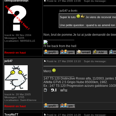
centquarantesept
Posté le: 27 Mai 2006 13:06
Sujet du message:
jul147 a écrit:
Super le tuto
Je viens de recevoir m
Une petite question : quand tu as amené ton
Non, brut de pomme.Je lui ai juste demandé de bien le
Inscrit le: 09 Nov 2004
Messages: 5205
_________________
Localisation: MARSEILLE
I'll be back from the hell
Revenir en haut
jul147
Posté le: 27 Mai 2006 13:10
Sujet du message:
Merci
_________________
147 TS 120 Distinctive Rosso alfa, 11/2003, jantes
Alfetta GTV6 2.5 Grigio Nube 85000km, 1982.
Ex : 147 TS 120 Progression azzuro gabbiano 10/
Inscrit le: 26 Mai 2005
Messages: 3765
Localisation: Saint-Etienne
Revenir en haut
ToxyMaTT
Posté le: 27 Mai 2006 14:28
Sujet du message: