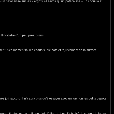
 un patacaisse sur les 2 ergots. (A savoir qu'un patacaisse = un chouilla et
e. Il doit être d'un peu près, 5 mm.
ment. A ce moment là, les écarts sur le coté et l'ajustement de la surface
 très joli raccord. Il n'y aura plus qu'à essuyer avec un torchon les petits depots
rbe fiente sur ma belle en plein l'aileron. Il me l'a batisé, le salop. Un jaloux