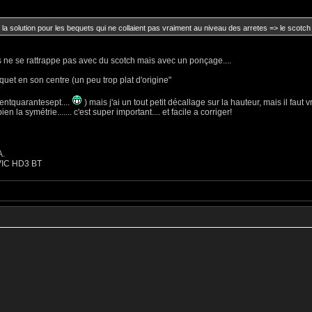
 la solution pour les bequets qui ne collaient pas vraiment au niveau des arretes => le scotch
s ne se rattrappe pas avec du scotch mais avec un ponçage....
cquet en son centre (un peu trop plat d'origine"
centquarantesept....
) mais j'ai un tout petit décallage sur la hauteur, mais il fau
n la symétrie....... c'est super important.... et facile a corriger!
A.
AVIC HD3 BT