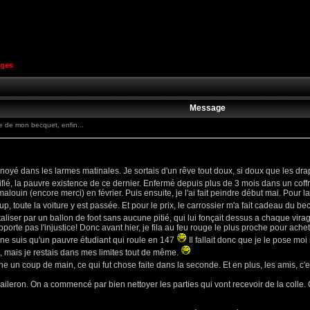
ges
Message
de mon becquet, enfin...
re noyé dans les larmes matinales. Je sortais d'un rêve tout doux, si doux que les dr
rrifié, la pauvre existence de ce dernier. Enfermé depuis plus de 3 mois dans un coff
ouin (encore merci) en février. Puis ensuite, je l'ai fait peindre début mai. Pour la 
oup, toute la voiture y est passée. Et pour le prix, le carrossier m'a fait cadeau d
taliser par un ballon de foot sans aucune pitié, qui lui fonçait dessus a chaque vira
pporte pas l'injustice! Donc avant hier, je fila au feu rouge le plus proche pour ache
e ne suis qu'un pauvre étudiant qui roule en 147
Il fallait donc que je le pose moi
t, mais je restais dans mes limites tout de même.
nne un coup de main, ce qui fut chose faite dans la seconde. Et en plus, les amis, c'e
ileron. On a commencé par bien nettoyer les parties qui vont recevoir de la colle. C'