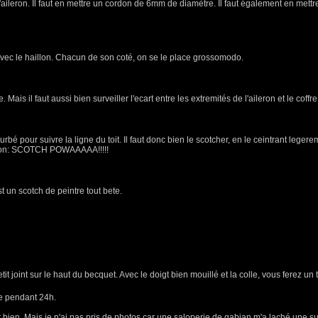
'aileron. Il faut en mettre un cordon de 6mm de diamètre. Il faut également en mettre
 avec le haillon. Chacun de son coté, on se le place grossomodo.
e. Mais il faut aussi bien surveiller l'ecart entre les extremités de l'aileron et le coffr
bé pour suivre la ligne du toit. Il faut donc bien le scotcher, en le ceintrant legere
ention: SCOTCH POWAAAAA!!!!!
 un scotch de peintre tout bete.
etit joint sur le haut du becquet. Avec le doigt bien mouillé et la colle, vous ferez un
dre pendant 24h.
nt bien. Mais je n'ai pas pris de photos car une saloperie de gabian m'a laché une supe