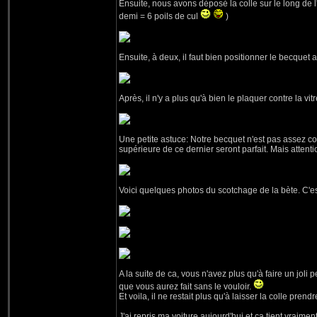
Ensuite, nous avons déposé la colle sur le long de l
demi = 6 poils de cul
)
Ensuite, à deux, il faut bien positionner le becquet
Après, il n'y a plus qu'à bien le plaquer contre la vitr
Une petite astuce: Notre becquet n'est pas assez cour
supérieure de ce dernier seront parfait. Mais att
Voici quelques photos du scotchage de la bète. C'est
A la suite de ca, vous n'avez plus qu'à faire un joli p
que vous aurez fait sans le vouloir.
Et voila, il ne restait plus qu'à laisser la colle pren
J'ai repris ma voiture aujourd'hui et ca tient vraime