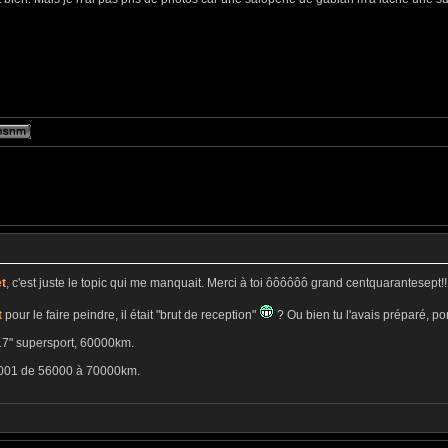
t
, c'est juste le topic qui me manquait. Merci à toi ôôôôôô grand centquarantesept!!
t
pour le faire peindre, il était "brut de reception"
? Ou bien tu l'avais préparé, pon
 17" supersport, 60000km.
2001 de 56000 à 70000km.