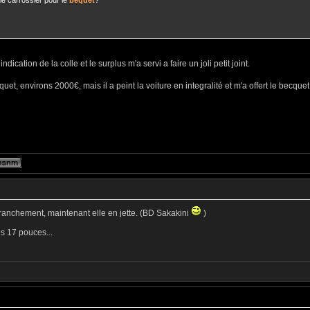
 le carrossier pour le
bequet
?
ndication de la colle et le surplus m'a servi a faire un joli petit joint.
uet, environs 2000€, mais il a peint la voiture en integralité et m'a offert le becquet
franchement, maintenant elle en jette. (BD Sakakini
)
s 17 pouces...