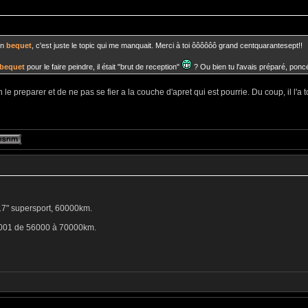
on
bequet
, c'est juste le topic qui me manquait. Merci à toi ôôôôôô grand centquarantesept!!
bequet
pour le faire peindre, il était "brut de reception"
? Ou bien tu l'avais préparé, poncé
 preparer et de ne pas se fier a la couche d'apret qui est pourrie. Du coup, il l'a to
 17" supersport, 60000km.
2001 de 56000 à 70000km.