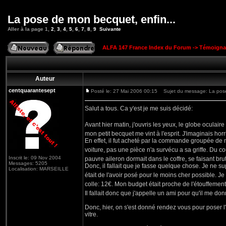
La pose de mon becquet, enfin...
Aller à la page
1
,
2
,
3
,
4
,
5
,
6
,
7
,
8
,
9
Suivante
ALFA 147 France Index du Forum
->
Témoigna
Auteur
centquarantesept
Posté le: 27 Mai 2006 00:15
Sujet du message: La pose 
Salut a tous. Ca y'est je me suis décidé:
Avant hier matin, j'ouvris les yeux, le globe oculai
mon petit becquet me vint à l'esprit. J'imaginais ho
En effet, il fut acheté par la commande groupée de mal
voiture, pas une pièce n'a survécu a sa griffe. Du c
Inscrit le: 09 Nov 2004
pauvre aileron dormait dans le coffre, se faisant bru
Messages: 5205
Donc, il fallait que je fasse quelque chose. Je ne su
Localisation: MARSEILLE
était de l'avoir posé pour le moins cher possible. J
colle: 12€. Mon budget était proche de l'étouffemen
Il fallait donc que j'appelle un ami pour qu'il me do
Donc, hier, on s'est donné rendez vous pour poser l'a
vitre.