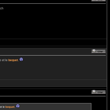
tch
e et le
bequet
.
et le
bequet
.