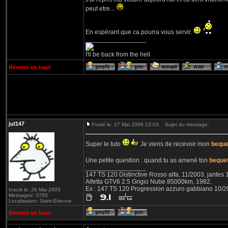
peut etre...
En espérant que ca pourra vous servir.
_________________
I'll be back from the hell
Revenir en haut
jul147
Posté le: 27 Mai 2006 13:03
Sujet du message:
Super le tuto
Je viens de recevoir mon
beque
Une petite question : quand tu as amené ton
beque
_________________
147 TS 120 Distinctive Rosso alfa, 11/2003, jantes
Alfetta GTV6 2.5 Grigio Nube 85000km, 1982.
Ex : 147 TS 120 Progression azzuro gabbiano 10/
Inscrit le: 26 Mai 2005
Messages: 3765
Localisation: Saint-Etienne
Revenir en haut