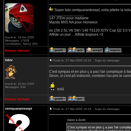
Super tuto centquarantesept, voila pitetre la sol
_________________
147 JTDm pour madame
Mazda MX5 NA pour monsieur
ex 156 2.5L V6 SW / 146 TS120 /GTV Cup Q2 3.0 V6
Alfiste un jour ... Alfiste toujours <3
Inscrit le: 14 Avr 2005
Messages: 17928
Localisation: Nancy (54)
Revenir en haut
tidev
Posté le: 27 Mai 2006 16:16
Sujet du message:
C'est sympas et en plus ç a pas l'air compliqué à fair
Sinon, si c'est pô indiscret, combien t'as pris le carr
Inscrit le: 10 Avr 2005
Messages: 634
tchô
Revenir en haut
centquarantesept
Posté le: 27 Mai 2006 16:24
Sujet du message:
tidev a écrit:
C'est sympas et en plus ç a pas l'air compliqu