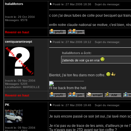
ItaliaMotors
Posté le: 27 Mai 2006 18:36
Sujet du message:
c con j'ai deux tubes de colle pour becquet qui trai
Inscrit le: 29 Oct 2004
Messages: 9578
enfin notre claude national se motive, c'est bien, rés
Revenir en haut
centquarantesept
Posté le: 27 Mai 2006 19:12
Sujet du message:
ItaliaMotors a écrit:
j'attends de voir ça en vrai
Bientot, j'ai ton feu dans mon coffre.
_________________
Inscrit le: 09 Nov 2004
Messages: 5205
Localisation: MARSEILLE
I'll be back from the hell
Revenir en haut
PK
Posté le: 27 Mai 2006 19:46
Sujet du message:
Je suis encore passé ce soir (et oui, j'ai lavé mon sc
Je n'ai pas vu de trace de tes amis, d'ailleurs je ne
Inscrit le: 09 Nov 2004
Tu n'avais pas le JTD avant sur ton coffre ?
Messages: 4393