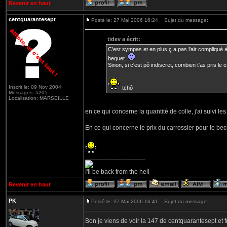
Revenir en haut
centquarantesept
Posté le: 27 Mai 2006 16:24
Sujet du message:
tidev a écrit:
C'est sympas et en plus ç a pas l'air compliqué à 
bequet.
Sinon, si c'est pô indiscret, combien t'as pris le
Inscrit le: 09 Nov 2004
tchô
Messages: 5205
Localisation: MARSEILLE
en ce qui concerne la quantité de colle, j'ai suivi les i
En ce qui concerne le prix du carrossier pour le becq
_________________
I'll be back from the hell
Revenir en haut
PK
Posté le: 27 Mai 2006 16:41
Sujet du message:
Bon je viens de voir la 147 de centquarantesept et 