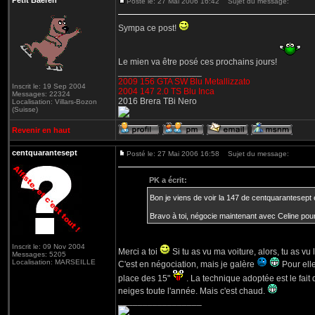
Petit Baeren
Posté le: 27 Mai 2006 16:42
Sujet du message:
Sympa ce post!
Le mien va être posé ces prochains jours!
_________________
2009 156 GTA SW Blu Metallizzato
Inscrit le: 19 Sep 2004
2004 147 2.0 TS Blu Inca
Messages: 22324
2016 Brera TBi Nero
Localisation: Villars-Bozon
(Suisse)
Revenir en haut
centquarantesept
Posté le: 27 Mai 2006 16:58
Sujet du message:
PK a écrit:
Bon je viens de voir la 147 de centquarantesept 
Bravo à toi, négocie maintenant avec Celine pour
Inscrit le: 09 Nov 2004
Merci a toi
Si tu as vu ma voiture, alors, tu as vu
Messages: 5205
Localisation: MARSEILLE
C'est en négociation, mais je galère
Pour elle
place des 15"
. La technique adoptée est le fait
neiges toute l'année. Mais c'est chaud.
_________________