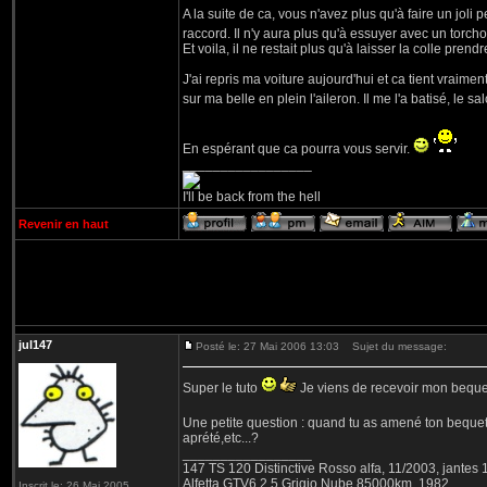
A la suite de ca, vous n'avez plus qu'à faire un joli pe
raccord. Il n'y aura plus qu'à essuyer avec un torcho
Et voila, il ne restait plus qu'à laisser la colle pren
J'ai repris ma voiture aujourd'hui et ca tient vraim
sur ma belle en plein l'aileron. Il me l'a batisé, le sa
En espérant que ca pourra vous servir.
_________________
I'll be back from the hell
Revenir en haut
jul147
Posté le: 27 Mai 2006 13:03
Sujet du message:
Super le tuto
Je viens de recevoir mon bequet,
Une petite question : quand tu as amené ton bequet po
aprété,etc...?
_________________
147 TS 120 Distinctive Rosso alfa, 11/2003, jantes
Alfetta GTV6 2.5 Grigio Nube 85000km, 1982.
Inscrit le: 26 Mai 2005