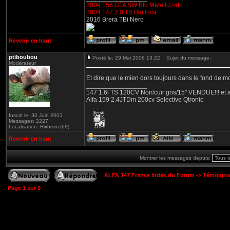
2009 156 GTA SW Blu Metallizzato
2004 147 2.0 TS Blu Inca
2016 Brera TBi Nero
Revenir en haut
ptiboubou
Posté le: 29 Mai 2006 13:22
Sujet du message:
Modérateur
Et dire que le mien dors toujours dans le fond de m
_________________
147 1,6l TS 120CV Noir/cuir gris/15" VENDUE!!! et a
Alfa 159 2.4JTDm 200cv Selective Qtronic
Inscrit le: 30 Juin 2003
Messages: 2227
Localisation: Rixheim (68)
Revenir en haut
Montrer les messages depuis:
ALFA 147 France Index du Forum
->
Témoigna
Page
1
sur
9