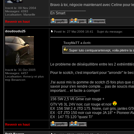
Bravo à toi, négocie maintenant avec Celine pour le
Inscrit le: 09 Nov 2004
_________________
Messages: 4393
En Smart
Localisation: Marseille
Revenir en haut
doudoudu25
Posté le: 27 Mai 2006 16:41
Sujet du message:
ToxyMaTT a écrit:
Super tuto centquarantesept, voila pitetre la 
Le probleme de déséquillibre entre les 2 extrémtité
Inscrit le: 31 Oct 2005
Pour le scotch, c'est important pour "arrondir" le be
Messages: 4457
Localisation: Annecy et plus
trop Besancon
J'ai aussi mis la gomme de scotch (5 fois plus que 
savoir pour s'en rendre compte.... pas de soucis mais 
important.... et facile a corriger!
_________________
156 SW 2,5 V6 Grise cuir rouge +
GTV V6 3L 24V noir, cuir rouge et noir
EX :156 SW 2.4 JTD 175. Noire, cuir gris, jantes GT
EX : GT JTD 150 noir cuir rouge JA 18" + Pioneer 
EX : 147 TS 120 "quasi Ti"
Revenir en haut