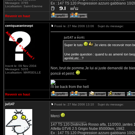
Messages: 3765
Ex : 147 TS 120 Progression azzuro gabbiano 10/
Localisation: Saint-Etienne
Revenir en haut
centquarantesept
Posté le: 27 Mai 2006 13:06
Sujet du message:
jul147 a écrit:
Super le tuto
Je viens de recevoir mon beq
Une petite question : quand tu as amené ton bequet
aprété,etc...?
Inscrit le: 09 Nov 2004
Non, brut de pomme.Je lui ai juste demandé de bien le
Messages: 5205
Localisation: MARSEILLE
poncé et peint.
_________________
I'll be back from the hell
Revenir en haut
jul147
Posté le: 27 Mai 2006 13:10
Sujet du message:
Merci
_________________
147 TS 120 Distinctive Rosso alfa, 11/2003, jantes
Alfetta GTV6 2.5 Grigio Nube 85000km, 1982.
Ex : 147 TS 120 Progression azzuro gabbiano 10/