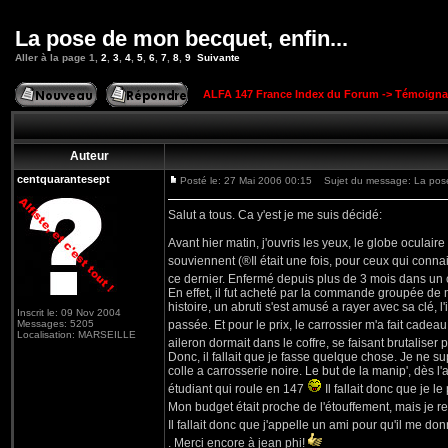
La pose de mon becquet, enfin...
Aller à la page
1
,
2
,
3
,
4
,
5
,
6
,
7
,
8
,
9
Suivante
ALFA 147 France Index du Forum
->
Témoigna
Auteur
centquarantesept
Posté le: 27 Mai 2006 00:15
Sujet du message: La pose 
Salut a tous. Ca y'est je me suis décidé:
Avant hier matin, j'ouvris les yeux, le globe oculair
souviennent (®Il était une fois, pour ceux qui conn
ce dernier. Enfermé depuis plus de 3 mois dans un 
En effet, il fut acheté par la commande groupée de ma
histoire, un abruti s'est amusé a rayer avec sa clé, l
Inscrit le: 09 Nov 2004
Messages: 5205
passée. Et pour le prix, le carrossier m'a fait cad
Localisation: MARSEILLE
aileron dormait dans le coffre, se faisant brutaliser
Donc, il fallait que je fasse quelque chose. Je ne su
colle a carrosserie noire. Le but de la manip', dès l
étudiant qui roule en 147
Il fallait donc que je l
Mon budget était proche de l'étouffement, mais je r
Il fallait donc que j'appelle un ami pour qu'il me do
. Merci encore à jean phi!