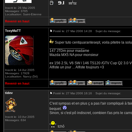
Inscrit le: 26 Mai 2005
Messages: 3765
Localisation: Saint-Etienne
Revenir en haut
ToxyMaTT
Posté le: 27 Mai 2006 14:28
Sujet du message:
Super tuto centquarantesept, voila pitetre la sol
_________________
147 JTDm pour madame
Mazda MX5 NA pour monsieur
ex 156 2.5L V6 SW / 146 TS120 /GTV Cup Q2 3.0 V6
Alfiste un jour ... Alfiste toujours <3
Inscrit le: 14 Avr 2005
Messages: 17928
Localisation: Nancy (54)
Revenir en haut
tidev
Posté le: 27 Mai 2006 16:16
Sujet du message:
C'est sympas et en plus ç a pas l'air compliqué à fair
bequet.
Sinon, si c'est pô indiscret, combien t'as pris le car
Inscrit le: 10 Avr 2005
Messages: 634
tchô