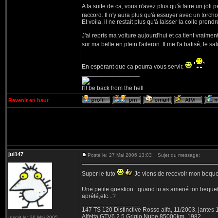
A la suite de ca, vous n'avez plus qu'à faire un joli pe
raccord. Il n'y aura plus qu'à essuyer avec un torcho
Et voila, il ne restait plus qu'à laisser la colle pren
J'ai repris ma voiture aujourd'hui et ca tient vraim
sur ma belle en plein l'aileron. Il me l'a batisé, le sa
En espérant que ca pourra vous servir.
_________________
I'll be back from the hell
Revenir en haut
jul147
Posté le: 27 Mai 2006 13:03
Sujet du message:
Super le tuto
Je viens de recevoir mon bequet,
Une petite question : quand tu as amené ton bequet po
aprété,etc...?
_________________
147 TS 120 Distinctive Rosso alfa, 11/2003, jantes
Alfetta GTV6 2.5 Grigio Nube 85000km, 1982.
Inscrit le: 26 Mai 2005