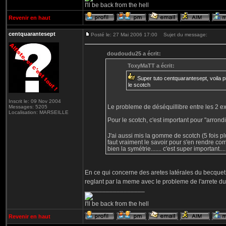
I'll be back from the hell
Revenir en haut
centquarantesept
Posté le: 27 Mai 2006 17:00
Sujet du message:
doudoudu25 a écrit:
ToxyMaTT a écrit:
Super tuto centquarantesept, voila pi
le scotch
Inscrit le: 09 Nov 2004
Le probleme de déséquillibre entre les 2 ex
Messages: 5205
Localisation: MARSEILLE
Pour le scotch, c'est important pour "arrondi
J'ai aussi mis la gomme de scotch (5 fois p
faut vraiment le savoir pour s'en rendre com
bien la symétrie....... c'est super important....
En ce qui concerne des aretes latérales du becquet
reglant par la meme avec le probleme de l'arrete du 
_________________
I'll be back from the hell
Revenir en haut