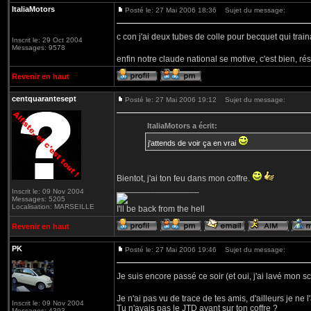
ItaliaMotors
Posté le: 27 Mai 2006 18:36
Sujet du message:
c con j'ai deux tubes de colle pour becquet qui trai
Inscrit le: 29 Oct 2004
Messages: 9578
enfin notre claude national se motive, c'est bien, rés
Revenir en haut
centquarantesept
Posté le: 27 Mai 2006 19:12
Sujet du message:
ItaliaMotors a écrit:
j'attends de voir ça en vrai
Bientot, j'ai ton feu dans mon coffre.
_________________
Inscrit le: 09 Nov 2004
Messages: 5205
Localisation: MARSEILLE
I'll be back from the hell
Revenir en haut
PK
Posté le: 27 Mai 2006 19:46
Sujet du message:
Je suis encore passé ce soir (et oui, j'ai lavé mon sc
Je n'ai pas vu de trace de tes amis, d'ailleurs je ne
Inscrit le: 09 Nov 2004
Tu n'avais pas le JTD avant sur ton coffre ?
Messages: 4393