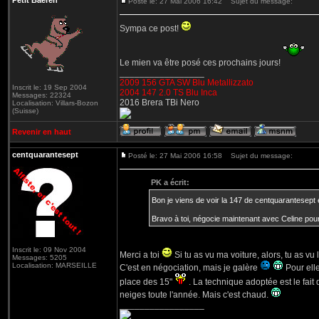
Petit Baeren
Posté le: 27 Mai 2006 16:42
Sujet du message:
Sympa ce post!
Le mien va être posé ces prochains jours!
_________________
2009 156 GTA SW Blu Metallizzato
Inscrit le: 19 Sep 2004
2004 147 2.0 TS Blu Inca
Messages: 22324
2016 Brera TBi Nero
Localisation: Villars-Bozon
(Suisse)
Revenir en haut
centquarantesept
Posté le: 27 Mai 2006 16:58
Sujet du message:
PK a écrit:
Bon je viens de voir la 147 de centquarantesept 
Bravo à toi, négocie maintenant avec Celine pour
Inscrit le: 09 Nov 2004
Merci a toi
Si tu as vu ma voiture, alors, tu as vu
Messages: 5205
Localisation: MARSEILLE
C'est en négociation, mais je galère
Pour elle
place des 15"
. La technique adoptée est le fait
neiges toute l'année. Mais c'est chaud.
_________________