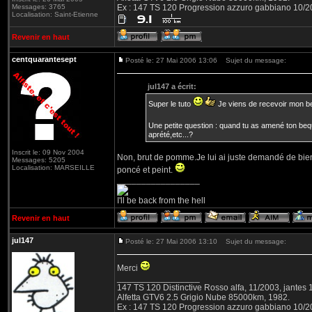
Messages: 3765
Ex : 147 TS 120 Progression azzuro gabbiano 10/
Localisation: Saint-Etienne
Revenir en haut
centquarantesept
Posté le: 27 Mai 2006 13:06
Sujet du message:
jul147 a écrit:
Super le tuto
Je viens de recevoir mon beq
Une petite question : quand tu as amené ton bequet
aprété,etc...?
Inscrit le: 09 Nov 2004
Non, brut de pomme.Je lui ai juste demandé de bien le
Messages: 5205
Localisation: MARSEILLE
poncé et peint.
_________________
I'll be back from the hell
Revenir en haut
jul147
Posté le: 27 Mai 2006 13:10
Sujet du message:
Merci
_________________
147 TS 120 Distinctive Rosso alfa, 11/2003, jantes
Alfetta GTV6 2.5 Grigio Nube 85000km, 1982.
Ex : 147 TS 120 Progression azzuro gabbiano 10/