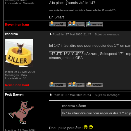
A ta place, j'aurais viré le 147.
Localisation: Marseille
pour tes jantes, cela serait con te tu te fasses voler tes 15 pour du 17...
_________________
En Smart
Revenir en haut
kancrela
Posté le: 27 Mai 2006 21:47
Sujet du message:
lol 147 il faut dire que pour negocier des 17" en p
_________________
147 JTD 16V "CUP" 5p Azzuro , Selespeed 17" . repet
xénons, embout OBA
Inscrit le: 12 Mar 2005
Messages: 1547
Localisation: 38
Revenir en haut
Petit Baeren
Posté le: 27 Mai 2006 21:54
Sujet du message:
kancrela a écrit:
lol 147 il faut dire que pour negocier des 17" e
Pneu pluie peut-être!
Inscrit le: 19 Sep 2004