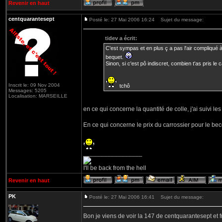
Revenir en haut
centquarantesept
Posté le: 27 Mai 2006 16:24
Sujet du message:
tidev a écrit:
C'est sympas et en plus ç a pas l'air compliqué à 
bequet.
Sinon, si c'est pô indiscret, combien t'as pris le
Inscrit le: 09 Nov 2004
tchô
Messages: 5205
Localisation: MARSEILLE
en ce qui concerne la quantité de colle, j'ai suivi les i
En ce qui concerne le prix du carrossier pour le becq
_________________
I'll be back from the hell
Revenir en haut
PK
Posté le: 27 Mai 2006 16:41
Sujet du message:
Bon je viens de voir la 147 de centquarantesept et 