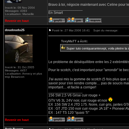
Bravo à toi, négocie maintenant avec Celine pour le
Inscrit le: 09 Nov 2004
_________________
Messages: 4393
En Smart
Localisation: Marseille
Revenir en haut
doudoudu25
Posté le: 27 Mai 2006 16:41
Sujet du message:
ToxyMaTT a écrit:
Super tuto centquarantesept, voila pitetre la 
Le probleme de déséquillibre entre les 2 extrémtité
Inscrit le: 31 Oct 2005
Pour le scotch, c'est important pour "arrondir" le be
Messages: 4457
Localisation: Annecy et plus
trop Besancon
J'ai aussi mis la gomme de scotch (5 fois plus que 
savoir pour s'en rendre compte.... pas de soucis mais 
important.... et facile a corriger!
_________________
156 SW 2,5 V6 Grise cuir rouge +
GTV V6 3L 24V noir, cuir rouge et noir
EX :156 SW 2.4 JTD 175. Noire, cuir gris, jantes GT
EX : GT JTD 150 noir cuir rouge JA 18" + Pioneer 
EX : 147 TS 120 "quasi Ti"
Revenir en haut