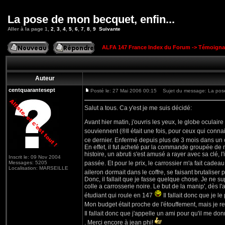
La pose de mon becquet, enfin...
Aller à la page
1
,
2
,
3
,
4
,
5
,
6
,
7
,
8
,
9
Suivante
ALFA 147 France Index du Forum
->
Témoigna
Auteur
centquarantesept
Posté le: 27 Mai 2006 00:15
Sujet du message: La pose 
Salut a tous. Ca y'est je me suis décidé:
Avant hier matin, j'ouvris les yeux, le globe oculair
souviennent (®Il était une fois, pour ceux qui conn
ce dernier. Enfermé depuis plus de 3 mois dans un 
En effet, il fut acheté par la commande groupée de ma
histoire, un abruti s'est amusé a rayer avec sa clé, l
Inscrit le: 09 Nov 2004
Messages: 5205
passée. Et pour le prix, le carrossier m'a fait cad
Localisation: MARSEILLE
aileron dormait dans le coffre, se faisant brutaliser
Donc, il fallait que je fasse quelque chose. Je ne su
colle a carrosserie noire. Le but de la manip', dès l
étudiant qui roule en 147
Il fallait donc que je l
Mon budget était proche de l'étouffement, mais je r
Il fallait donc que j'appelle un ami pour qu'il me do
. Merci encore à jean phi!