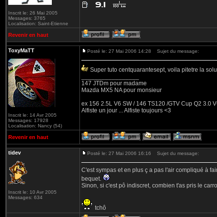
Inscrit le: 26 Mai 2005
Messages: 3765
Localisation: Saint-Etienne
Revenir en haut
ToxyMaTT
Posté le: 27 Mai 2006 14:28
Sujet du message:
Super tuto centquarantesept, voila pitetre la sol
_________________
147 JTDm pour madame
Mazda MX5 NA pour monsieur
ex 156 2.5L V6 SW / 146 TS120 /GTV Cup Q2 3.0 V6
Alfiste un jour ... Alfiste toujours <3
Inscrit le: 14 Avr 2005
Messages: 17928
Localisation: Nancy (54)
Revenir en haut
tidev
Posté le: 27 Mai 2006 16:16
Sujet du message:
C'est sympas et en plus ç a pas l'air compliqué à fair
bequet.
Sinon, si c'est pô indiscret, combien t'as pris le car
Inscrit le: 10 Avr 2005
Messages: 634
tchô