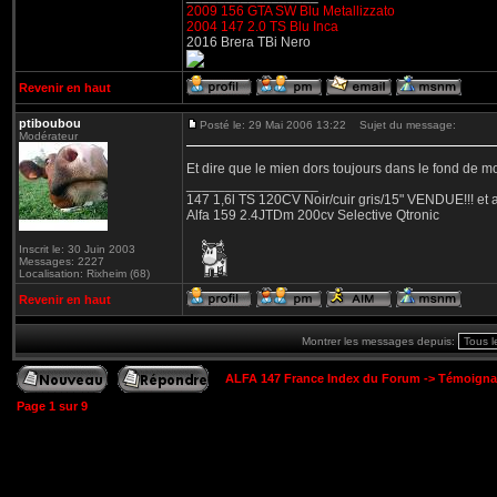
2009 156 GTA SW Blu Metallizzato
2004 147 2.0 TS Blu Inca
2016 Brera TBi Nero
Revenir en haut
ptiboubou
Posté le: 29 Mai 2006 13:22
Sujet du message:
Modérateur
Et dire que le mien dors toujours dans le fond de m
_________________
147 1,6l TS 120CV Noir/cuir gris/15" VENDUE!!! et a
Alfa 159 2.4JTDm 200cv Selective Qtronic
Inscrit le: 30 Juin 2003
Messages: 2227
Localisation: Rixheim (68)
Revenir en haut
Montrer les messages depuis:
ALFA 147 France Index du Forum
->
Témoigna
Page
1
sur
9