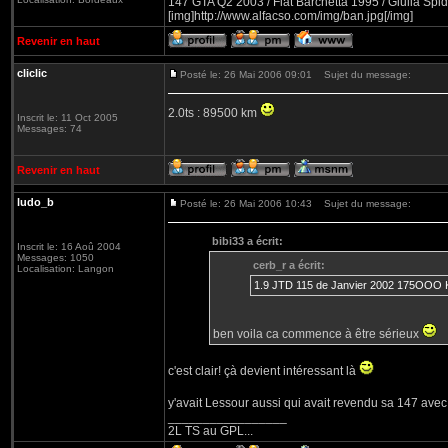
147 GTA Q2 2003 / Fiat Barchetta 1995 / Giulia Spid
[img]http://www.alfacso.com/img/ban.jpg[/img]
Revenir en haut
cliclic
Posté le: 26 Mai 2006 09:01
Sujet du message:
2.0ts : 89500 km
Inscrit le: 11 Oct 2005
Messages: 74
Revenir en haut
ludo_b
Posté le: 26 Mai 2006 10:43
Sujet du message:
bibi33 a écrit:
Inscrit le: 16 Aoû 2004
Messages: 1050
cerb_r a écrit:
Localisation: Langon
1.9 JTD 115 de Janvier 2002 175OOO 
ben voila ca commence à être sérieux
c'est clair! çà devient intéressant là
y'avait Lessour aussi qui avait revendu sa 147 avec
_________________
2L TS au GPL...