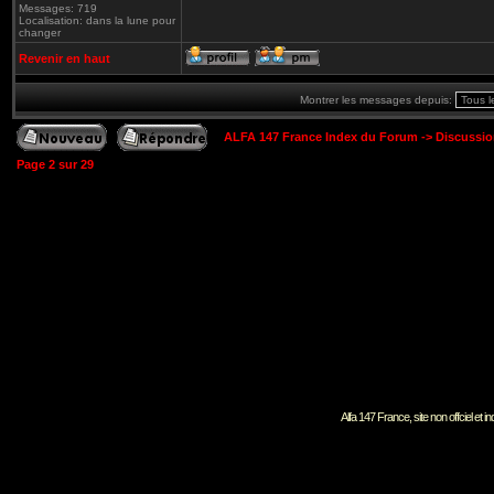
Messages: 719
Localisation: dans la lune pour
changer
Revenir en haut
Montrer les messages depuis:
ALFA 147 France Index du Forum
->
Discussi
Page
2
sur
29
Alfa 147 France, site non offciel et