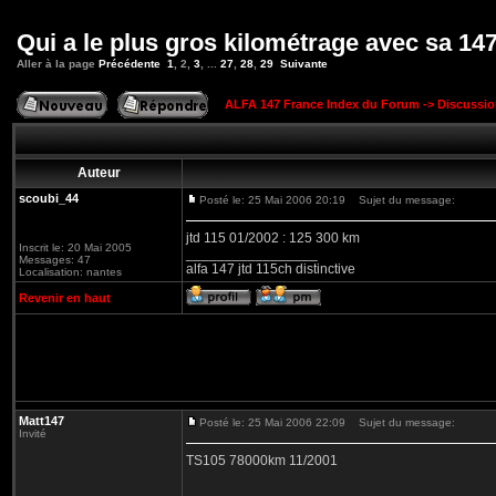
Qui a le plus gros kilométrage avec sa 14
Aller à la page
Précédente
1
,
2
,
3
, ...
27
,
28
,
29
Suivante
ALFA 147 France Index du Forum
->
Discussi
Auteur
scoubi_44
Posté le: 25 Mai 2006 20:19
Sujet du message:
jtd 115 01/2002 : 125 300 km
Inscrit le: 20 Mai 2005
_________________
Messages: 47
alfa 147 jtd 115ch distinctive
Localisation: nantes
Revenir en haut
Matt147
Posté le: 25 Mai 2006 22:09
Sujet du message:
Invité
TS105 78000km 11/2001