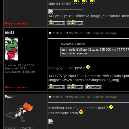
ciao les amis!!!
_________________
147 ph 2, jtd 150 séléctive, rouge , cuir sahara, bo
Revenir en haut
bibi33
Posté le: 29 Mai 2006 19:58
Sujet du message:
slycamp a écrit:
euh.. celle d'alfiste 42 apas 245 000 km ????
faudrait le relancer
Inscrit le: 23 Juil 2004
pour gagner faut poster
Messages: 3021
Localisation: Bordeaux
_________________
147 GTA Q2 2003 / Fiat Barchetta 1995 / Giulia Spid
[img]http://www.alfacso.com/img/ban.jpg[/img]
Revenir en haut
Patchi
Posté le: 29 Mai 2006 20:12
Sujet du message:
le cadeau pour le gagnant s'est quoi ?
une nouvelle brera
_________________
Inscrit le: 01 Mai 2006