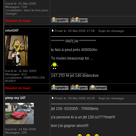
Inscrit le: 01 Mai 2006
Messages: 719
Localisation: dans la lune pour
changer
Revenir en haut
cricri147
Posté le: 29 Mai 2006 17:58
Sujet du message:
********* PATCHI ***********
tu fais à peut prés 40000/An.
Tu roules beaucoup toi.....
Inscrit le: 11 Déc 2005
_________________
Messages: 412
147 JTD M-jet 140 distinctive
Localisation: AMBERIEU EN
BUGEY
Revenir en haut
pimp my 147
Posté le: 29 Mai 2006 19:28
Sujet du message:
jtd 150- 02/2005 - 70500kms
y'a persone ki a un jtd 150 ici???!mdr!!!
bon j'ai gagner alors!!!!
Inscrit le: 14 Mai 2006
Messages: 228