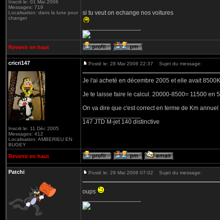
Inscrit le: 01 Mai 2006
Messages: 719
si tu veut on echange nos voitures
Localisation: dans la lune pour
changer
_________________
Revenir en haut
cricri147
Posté le: 28 Mai 2006 22:37
Sujet du message:
Je l'ai acheté en décembre 2005 et elle avait 8500
Je te laisse faire le calcul. 20000-8500= 11500 en 
On va dire que c'est correct en terme de Km annuel
_________________
147 JTD M-jet 140 distinctive
Inscrit le: 11 Déc 2005
Messages: 412
Localisation: AMBERIEU EN
BUGEY
Revenir en haut
Patchi
Posté le: 29 Mai 2006 07:02
Sujet du message:
oups
_________________