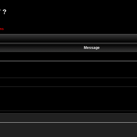
7 ?
ons
Message