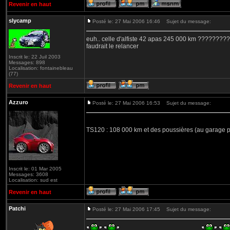
Revenir en haut
slycamp
Posté le: 27 Mai 2006 16:46
Sujet du message:
euh.. celle d'alfiste 42 apas 245 000 km ??????
faudrait le relancer
Inscrit le: 22 Juil 2003
Messages: 898
Localisation: fontainebleau
(77)
Revenir en haut
Azzuro
Posté le: 27 Mai 2006 16:53
Sujet du message:
TS120 : 108 000 km et des poussières (au garage
Inscrit le: 01 Mar 2005
Messages: 3608
Localisation: sud est
Revenir en haut
Patchi
Posté le: 27 Mai 2006 17:45
Sujet du message: