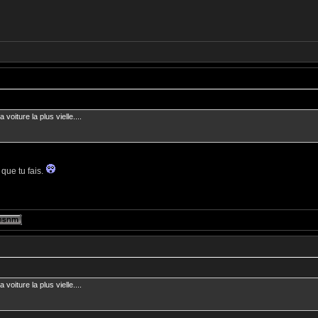
voiture la plus vielle....
 que tu fais.
voiture la plus vielle....