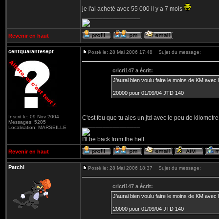
je l'ai acheté avec 55 000 il y a 7 mois
_________________
Revenir en haut
centquarantesept
Posté le: 28 Mai 2006 17:48
Sujet du message:
cricri147 a écrit:
J'aurai bien voulu faire le moins de KM avec la 
20000 pour 01/09/04 JTD 140
Inscrit le: 09 Nov 2004
C'est fou que tu aies un jtd avec le peu de kilometre
Messages: 5205
_________________
Localisation: MARSEILLE
I'll be back from the hell
Revenir en haut
Patchi
Posté le: 28 Mai 2006 18:37
Sujet du message:
cricri147 a écrit:
J'aurai bien voulu faire le moins de KM avec la 
20000 pour 01/09/04 JTD 140