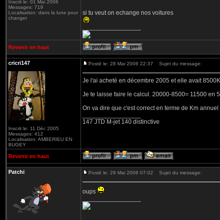
Inscrit le: 01 Mai 2006
Messages: 719
si tu veut on echange nos voitures
Localisation: dans la lune pour
changer
_________________
Revenir en haut
cricri147
Posté le: 28 Mai 2006 22:37
Sujet du message:
Je l'ai acheté en décembre 2005 et elle avait 8500
Je te laisse faire le calcul. 20000-8500= 11500 en 
On va dire que c'est correct en terme de Km annuel
_________________
147 JTD M-jet 140 distinctive
Inscrit le: 11 Déc 2005
Messages: 412
Localisation: AMBERIEU EN
BUGEY
Revenir en haut
Patchi
Posté le: 29 Mai 2006 07:02
Sujet du message:
oups
_________________