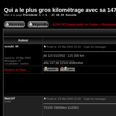
Qui a le plus gros kilométrage avec sa 14
Aller à la page
Précédente
1
,
2
,
3
, ...
27
,
28
,
29
Suivante
ALFA 147 France Index du Forum
->
Discussi
Auteur
scoubi_44
Posté le: 25 Mai 2006 20:19
Sujet du message:
jtd 115 01/2002 : 125 300 km
Inscrit le: 20 Mai 2005
_________________
Messages: 47
alfa 147 jtd 115ch distinctive
Localisation: nantes
Revenir en haut
Matt147
Posté le: 25 Mai 2006 22:09
Sujet du message:
Invité
TS105 78000km 11/2001