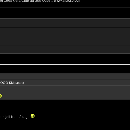
er 1965 / Alfa Club du Sud Ouest :
www.alfacso.com
175OOO KM passer
 un joli kilométrage