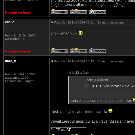
147 GTA Q2 2003 / Fiat Barchetta 1995 / Giulia Spid
[img]http://www.alfacso.com/img/ban.jpg[/img]
Revenir en haut
cliclic
Posté le: 26 Mai 2006 09:01
Sujet du message:
2.0ts : 89500 km
Inscrit le: 11 Oct 2005
Messages: 74
Revenir en haut
ludo_b
Posté le: 26 Mai 2006 10:43
Sujet du message:
bibi33 a écrit:
Inscrit le: 16 Aoû 2004
Messages: 1050
cerb_r a écrit:
Localisation: Langon
1.9 JTD 115 de Janvier 2002 
ben voila ca commence à être sérieux
c'est clair! çà devient intéressant là
y'avait Lessour aussi qui avait revendu sa 147 avec
_________________
2L TS au GPL...