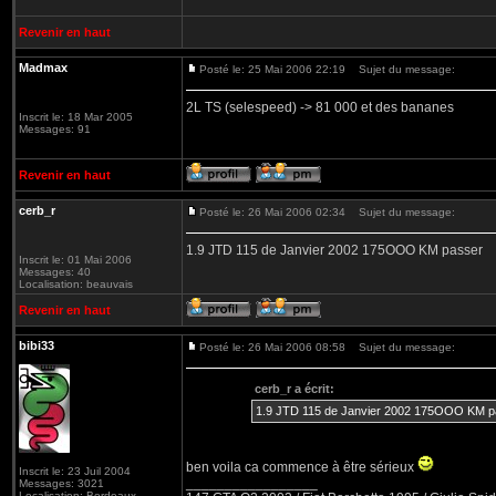
Revenir en haut
Madmax
Posté le: 25 Mai 2006 22:19
Sujet du message:
2L TS (selespeed) -> 81 000 et des bananes
Inscrit le: 18 Mar 2005
Messages: 91
Revenir en haut
cerb_r
Posté le: 26 Mai 2006 02:34
Sujet du message:
1.9 JTD 115 de Janvier 2002 175OOO KM passer
Inscrit le: 01 Mai 2006
Messages: 40
Localisation: beauvais
Revenir en haut
bibi33
Posté le: 26 Mai 2006 08:58
Sujet du message:
cerb_r a écrit:
1.9 JTD 115 de Janvier 2002 175OOO KM p
ben voila ca commence à être sérieux
Inscrit le: 23 Juil 2004
_________________
Messages: 3021
Localisation: Bordeaux