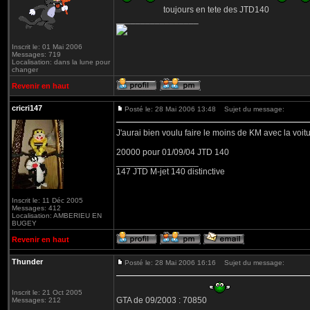
toujours en tete des JTD140
_________________
Inscrit le: 01 Mai 2006
Messages: 719
Localisation: dans la lune pour
changer
Revenir en haut
cricri147
Posté le: 28 Mai 2006 13:48
Sujet du message:
J'aurai bien voulu faire le moins de KM avec la voiture
20000 pour 01/09/04 JTD 140
_________________
147 JTD M-jet 140 distinctive
Inscrit le: 11 Déc 2005
Messages: 412
Localisation: AMBERIEU EN
BUGEY
Revenir en haut
Thunder
Posté le: 28 Mai 2006 16:16
Sujet du message:
Inscrit le: 21 Oct 2005
GTA de 09/2003 : 70850
Messages: 212