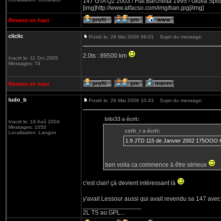
147 GTA Q2 2003 / Fiat Barchetta 1995 / Giulia Spid
[img]http://www.alfacso.com/img/ban.jpg[/img]
Revenir en haut
cliclic
Posté le: 26 Mai 2006 09:01
Sujet du message:
2.0ts : 89500 km
Inscrit le: 11 Oct 2005
Messages: 74
Revenir en haut
ludo_b
Posté le: 26 Mai 2006 10:43
Sujet du message:
bibi33 a écrit:
Inscrit le: 16 Aoû 2004
Messages: 1050
cerb_r a écrit:
Localisation: Langon
1.9 JTD 115 de Janvier 2002 175OOO 
ben voila ca commence à être sérieux
c'est clair! çà devient intéressant là
y'avait Lessour aussi qui avait revendu sa 147 avec
_________________
2L TS au GPL...