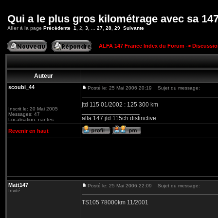
Qui a le plus gros kilométrage avec sa 14
Aller à la page
Précédente
1
,
2
,
3
, ...
27
,
28
,
29
Suivante
ALFA 147 France Index du Forum
->
Discussi
Auteur
scoubi_44
Posté le: 25 Mai 2006 20:19
Sujet du message:
jtd 115 01/2002 : 125 300 km
Inscrit le: 20 Mai 2005
_________________
Messages: 47
alfa 147 jtd 115ch distinctive
Localisation: nantes
Revenir en haut
Matt147
Posté le: 25 Mai 2006 22:09
Sujet du message:
Invité
TS105 78000km 11/2001