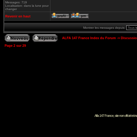
Messages: 719
Localisation: dans la lune pour
changer
Revenir en haut
Montrer les messages depuis:
ALFA 147 France Index du Forum
->
Discussi
Page
2
sur
29
Alfa 147 France, site non offciel et