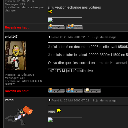
Inscrit le: 01 Mai 2006
Messages: 719
si tu veut on echange nos voitures
Localisation: dans la lune pour
changer
_________________
Revenir en haut
cricri147
Posté le: 28 Mai 2006 22:37
Sujet du message:
Je l'ai acheté en décembre 2005 et elle avait 8500
Je te laisse faire le calcul. 20000-8500= 11500 en 
On va dire que c'est correct en terme de Km annuel
_________________
147 JTD M-jet 140 distinctive
Inscrit le: 11 Déc 2005
Messages: 412
Localisation: AMBERIEU EN
BUGEY
Revenir en haut
Patchi
Posté le: 29 Mai 2006 07:02
Sujet du message:
oups
_________________