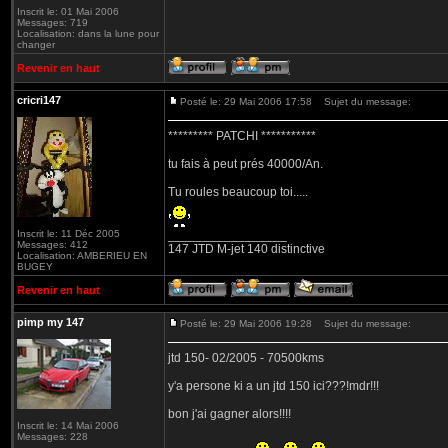
Inscrit le: 01 Mai 2006
Messages: 719
Localisation: dans la lune pour
changer
Revenir en haut
cricri147
Posté le: 29 Mai 2006 17:58
Sujet du message:
********* PATCHI ***********
tu fais à peut prés 40000/An.
Tu roules beaucoup toi.....
Inscrit le: 11 Déc 2005
_________________
Messages: 412
147 JTD M-jet 140 distinctive
Localisation: AMBERIEU EN
BUGEY
Revenir en haut
pimp my 147
Posté le: 29 Mai 2006 19:28
Sujet du message:
jtd 150- 02/2005 - 70500kms
y'a persone ki a un jtd 150 ici???!mdr!!!
bon j'ai gagner alors!!!!
Inscrit le: 14 Mai 2006
Messages: 228