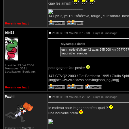
ciao les amis!!!
_________________
147 ph 2, jtd 150 séléctive, rouge , cuir sahara, bo
Revenir en haut
bibi33
Posté le: 29 Mai 2006 19:58
Sujet du message:
slycamp a écrit:
euh.. celle d'alfiste 42 apas 245 000 km ????
faudrait le relancer
Inscrit le: 23 Juil 2004
pour gagner faut poster
Messages: 3021
Localisation: Bordeaux
_________________
147 GTA Q2 2003 / Fiat Barchetta 1995 / Giulia Spid
[img]http://www.alfacso.com/img/ban.jpg[/img]
Revenir en haut
Patchi
Posté le: 29 Mai 2006 20:12
Sujet du message:
le cadeau pour le gagnant s'est quoi ?
une nouvelle brera
_________________
Inscrit le: 01 Mai 2006