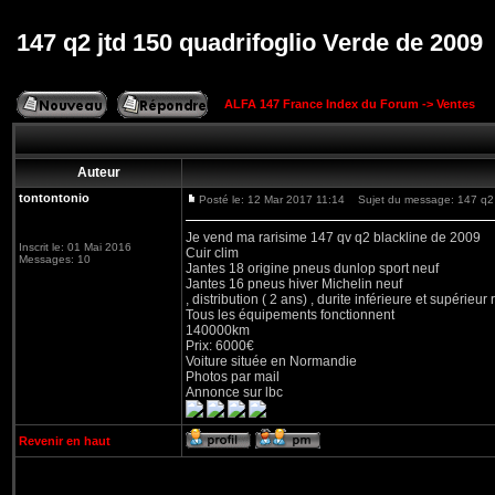
147 q2 jtd 150 quadrifoglio Verde de 2009
ALFA 147 France Index du Forum
->
Ventes
Auteur
tontontonio
Posté le: 12 Mar 2017 11:14
Sujet du message: 147 q2 j
Je vend ma rarisime 147 qv q2 blackline de 2009
Inscrit le: 01 Mai 2016
Cuir clim
Messages: 10
Jantes 18 origine pneus dunlop sport neuf
Jantes 16 pneus hiver Michelin neuf
, distribution ( 2 ans) , durite inférieure et supérieur r
Tous les équipements fonctionnent
140000km
Prix: 6000€
Voiture située en Normandie
Photos par mail
Annonce sur lbc
Revenir en haut