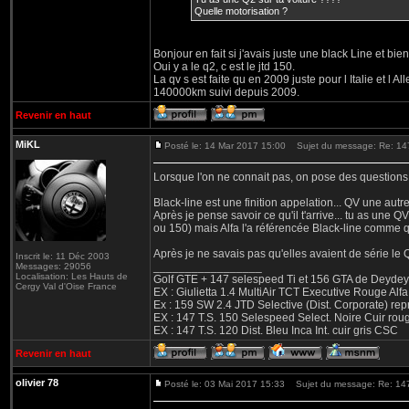
Quelle motorisation ?
Bonjour en fait si j'avais juste une black Line et bien
Oui y a le q2, c est le jtd 150.
La qv s est faite qu en 2009 juste pour l Italie et l A
140000km suivi depuis 2009.
Revenir en haut
MiKL
Posté le: 14 Mar 2017 15:00
Sujet du message: Re: 147 
Lorsque l'on ne connait pas, on pose des questions..
Black-line est une finition appelation... QV une autre.
Après je pense savoir ce qu'il t'arrive... tu as un
ou 150) mais Alfa l'a référencée Black-line comme qu
Après je ne savais pas qu'elles avaient de série le Q
Inscrit le: 11 Déc 2003
_________________
Messages: 29056
Localisation: Les Hauts de
Golf GTE + 147 selespeed Ti et 156 GTA de Deydey 
Cergy Val d'Oise France
EX : Giulietta 1.4 MultiAir TCT Executive Rouge
Ex : 159 SW 2.4 JTD Selective (Dist. Corporate) r
EX : 147 T.S. 150 Selespeed Select. Noire Cuir ro
EX : 147 T.S. 120 Dist. Bleu Inca Int. cuir gris CSC
Revenir en haut
olivier 78
Posté le: 03 Mai 2017 15:33
Sujet du message: Re: 147 