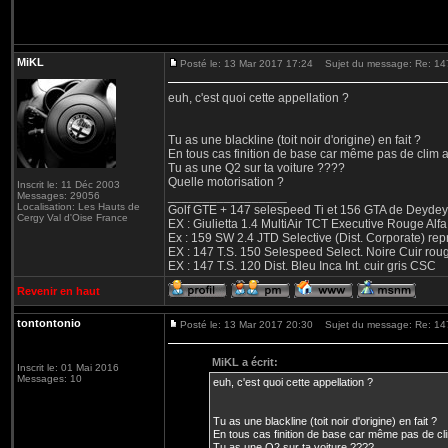
MiKL
Posté le: 13 Mar 2017 17:24
Sujet du message: Re: 147 
euh, c'est quoi cette appellation ?
Tu as une blackline (toit noir d'origine) en fait ?
En tous cas finition de base car même pas de clim au
Tu as une Q2 sur ta voiture ????
Quelle motorisation ?
Inscrit le: 11 Déc 2003
_________________
Messages: 29056
Localisation: Les Hauts de
Golf GTE + 147 selespeed Ti et 156 GTA de Deydey 
Cergy Val d'Oise France
EX : Giulietta 1.4 MultiAir TCT Executive Rouge
Ex : 159 SW 2.4 JTD Selective (Dist. Corporate) r
EX : 147 T.S. 150 Selespeed Select. Noire Cuir ro
EX : 147 T.S. 120 Dist. Bleu Inca Int. cuir gris CSC
Revenir en haut
tontontonio
Posté le: 13 Mar 2017 20:30
Sujet du message: Re: 147 
MiKL a écrit:
Inscrit le: 01 Mai 2016
Messages: 10
euh, c'est quoi cette appellation ?
Tu as une blackline (toit noir d'origine) en fait ?
En tous cas finition de base car même pas de clim
Tu as une Q2 sur ta voiture ????