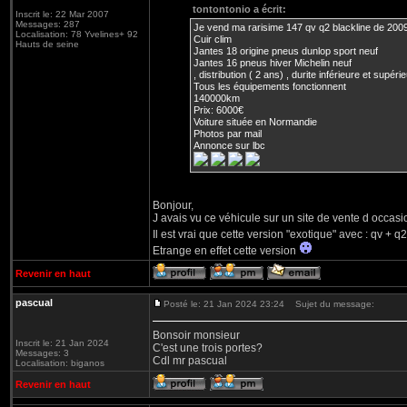
tontontonio a écrit:
Inscrit le: 22 Mar 2007
Messages: 287
Je vend ma rarisime 147 qv q2 blackline de 200
Localisation: 78 Yvelines+ 92
Cuir clim
Hauts de seine
Jantes 18 origine pneus dunlop sport neuf
Jantes 16 pneus hiver Michelin neuf
, distribution ( 2 ans) , durite inférieure et supérieu
Tous les équipements fonctionnent
140000km
Prix: 6000€
Voiture située en Normandie
Photos par mail
Annonce sur lbc
Bonjour,
J avais vu ce véhicule sur un site de vente d occasio
Il est vrai que cette version "exotique" avec : qv + 
Etrange en effet cette version
Revenir en haut
pascual
Posté le: 21 Jan 2024 23:24
Sujet du message:
Bonsoir monsieur
Inscrit le: 21 Jan 2024
C'est une trois portes?
Messages: 3
Cdl mr pascual
Localisation: biganos
Revenir en haut