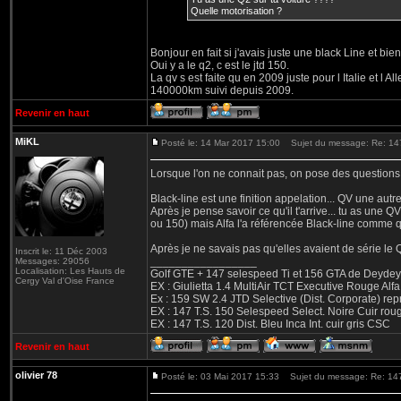
Quelle motorisation ?
Bonjour en fait si j'avais juste une black Line et bien
Oui y a le q2, c est le jtd 150.
La qv s est faite qu en 2009 juste pour l Italie et l A
140000km suivi depuis 2009.
Revenir en haut
MiKL
Posté le: 14 Mar 2017 15:00
Sujet du message: Re: 147 
Lorsque l'on ne connait pas, on pose des questions..
Black-line est une finition appelation... QV une autre.
Après je pense savoir ce qu'il t'arrive... tu as un
ou 150) mais Alfa l'a référencée Black-line comme qu
Après je ne savais pas qu'elles avaient de série le Q
Inscrit le: 11 Déc 2003
_________________
Messages: 29056
Localisation: Les Hauts de
Golf GTE + 147 selespeed Ti et 156 GTA de Deydey 
Cergy Val d'Oise France
EX : Giulietta 1.4 MultiAir TCT Executive Rouge
Ex : 159 SW 2.4 JTD Selective (Dist. Corporate) r
EX : 147 T.S. 150 Selespeed Select. Noire Cuir ro
EX : 147 T.S. 120 Dist. Bleu Inca Int. cuir gris CSC
Revenir en haut
olivier 78
Posté le: 03 Mai 2017 15:33
Sujet du message: Re: 147 