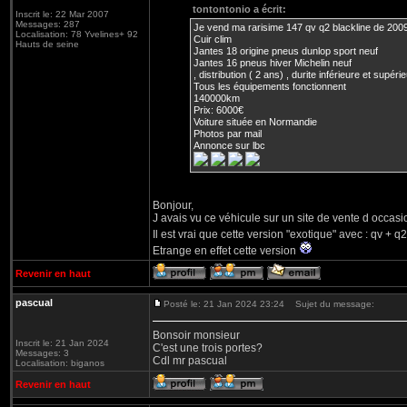
tontontonio a écrit:
Inscrit le: 22 Mar 2007
Messages: 287
Je vend ma rarisime 147 qv q2 blackline de 200
Localisation: 78 Yvelines+ 92
Cuir clim
Hauts de seine
Jantes 18 origine pneus dunlop sport neuf
Jantes 16 pneus hiver Michelin neuf
, distribution ( 2 ans) , durite inférieure et supérieu
Tous les équipements fonctionnent
140000km
Prix: 6000€
Voiture située en Normandie
Photos par mail
Annonce sur lbc
Bonjour,
J avais vu ce véhicule sur un site de vente d occasio
Il est vrai que cette version "exotique" avec : qv + 
Etrange en effet cette version
Revenir en haut
pascual
Posté le: 21 Jan 2024 23:24
Sujet du message:
Bonsoir monsieur
Inscrit le: 21 Jan 2024
C'est une trois portes?
Messages: 3
Cdl mr pascual
Localisation: biganos
Revenir en haut