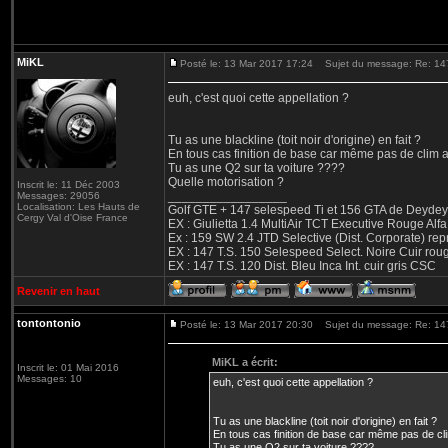
MiKL
Posté le: 13 Mar 2017 17:24
Sujet du message: Re: 147 
euh, c'est quoi cette appellation ?
Tu as une blackline (toit noir d'origine) en fait ?
En tous cas finition de base car même pas de clim au
Tu as une Q2 sur ta voiture ????
Quelle motorisation ?
Inscrit le: 11 Déc 2003
_________________
Messages: 29056
Localisation: Les Hauts de
Golf GTE + 147 selespeed Ti et 156 GTA de Deydey 
Cergy Val d'Oise France
EX : Giulietta 1.4 MultiAir TCT Executive Rouge
Ex : 159 SW 2.4 JTD Selective (Dist. Corporate) r
EX : 147 T.S. 150 Selespeed Select. Noire Cuir ro
EX : 147 T.S. 120 Dist. Bleu Inca Int. cuir gris CSC
Revenir en haut
tontontonio
Posté le: 13 Mar 2017 20:30
Sujet du message: Re: 147 
MiKL a écrit:
Inscrit le: 01 Mai 2016
Messages: 10
euh, c'est quoi cette appellation ?
Tu as une blackline (toit noir d'origine) en fait ?
En tous cas finition de base car même pas de clim
Tu as une Q2 sur ta voiture ????