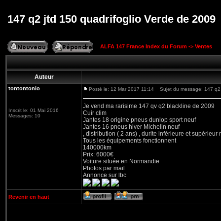
147 q2 jtd 150 quadrifoglio Verde de 2009
ALFA 147 France Index du Forum
->
Ventes
Auteur
tontontonio
Posté le: 12 Mar 2017 11:14
Sujet du message: 147 q2 j
Je vend ma rarisime 147 qv q2 blackline de 2009
Inscrit le: 01 Mai 2016
Cuir clim
Messages: 10
Jantes 18 origine pneus dunlop sport neuf
Jantes 16 pneus hiver Michelin neuf
, distribution ( 2 ans) , durite inférieure et supérieur r
Tous les équipements fonctionnent
140000km
Prix: 6000€
Voiture située en Normandie
Photos par mail
Annonce sur lbc
Revenir en haut