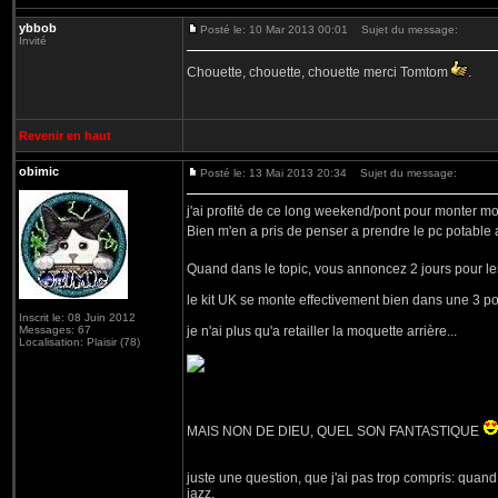
ybbob
Posté le: 10 Mar 2013 00:01
Sujet du message:
Invité
Chouette, chouette, chouette merci Tomtom
.
Revenir en haut
obimic
Posté le: 13 Mai 2013 20:34
Sujet du message:
j'ai profité de ce long weekend/pont pour monter mo
Bien m'en a pris de penser a prendre le pc potable ave
Quand dans le topic, vous annoncez 2 jours pour les
le kit UK se monte effectivement bien dans une 3 p
Inscrit le: 08 Juin 2012
Messages: 67
je n'ai plus qu'a retailler la moquette arrière...
Localisation: Plaisir (78)
MAIS NON DE DIEU, QUEL SON FANTASTIQUE
juste une question, que j'ai pas trop compris: quand v
jazz.