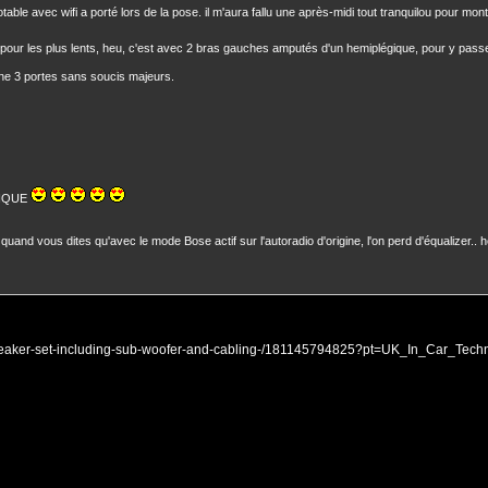
able avec wifi a porté lors de la pose. il m'aura fallu une après-midi tout tranquilou pour monte
our les plus lents, heu, c'est avec 2 bras gauches amputés d'un hemiplégique, pour y passe
une 3 portes sans soucis majeurs.
TIQUE
 quand vous dites qu'avec le mode Bose actif sur l'autoradio d'origine, l'on perd d'équalizer.. h
speaker-set-including-sub-woofer-and-cabling-/181145794825?pt=UK_In_Car_Te