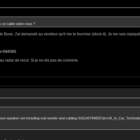
s ce cable selon vous ?
 le Bose. J'ai demandé au vendeur qu'il me le fournise (stock-it). Je me suis repiqué 
p?p=594565
u radar de recul. Si je ne dis pas de connerie.
-Bose-speaker-set-including-sub-woofer-and-cabling-/181145794825?pt=UK_In_Car_Techn