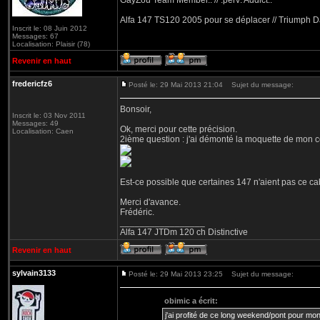
GayZou Team Member.. // :perv: Addict..
Alfa 147 TS120 2005 pour se déplacer // Triumph D
Inscrit le: 08 Juin 2012
Messages: 67
Localisation: Plaisir (78)
Revenir en haut
fredericfz6
Posté le: 29 Mai 2013 21:04
Sujet du message:
Bonsoir,
Inscrit le: 03 Nov 2011
Messages: 49
Ok, merci pour cette précision.
Localisation: Caen
2ième question : j'ai démonté la moquette de mon coff
Est-ce possible que certaines 147 n'aient pas ce ca
Merci d'avance.
Frédéric.
_________________
Alfa 147 JTDm 120 ch Distinctive
Revenir en haut
sylvain3133
Posté le: 29 Mai 2013 23:25
Sujet du message:
obimic a écrit:
j'ai profité de ce long weekend/pont pour mo