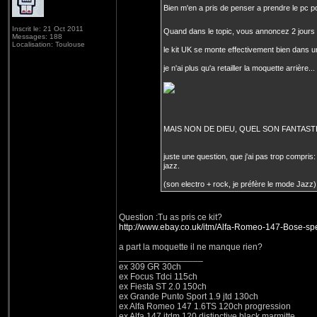
Bien m'en a pris de penser a prendre le pc pot
Inscrit le: 21 Oct 2011
Quand dans le topic, vous annoncez 2 jours p
Messages: 188
Localisation: Toulouse
le kit UK se monte effectivement bien dans 
je n'ai plus qu'a retailler la moquette arrière...
MAIS NON DE DIEU, QUEL SON FANTAS
juste une question, que j'ai pas trop compris:
jazz.
(son electro + rock, je préfère le mode Jazz)
Question :Tu as pris ce kit?
http://www.ebay.co.uk/itm/Alfa-Romeo-147-Bose-
a part la moquette il ne manque rien?
_________________
ex 309 GR 30ch
ex Focus Tdci 115ch
ex Fiesta ST 2.0 150ch
ex Grande Punto Sport 1.9 jtd 130ch
ex Alfa Romeo 147 1.6TS 120ch progression
ex Alfa 147 jtdm 120 distinctive black marmitte