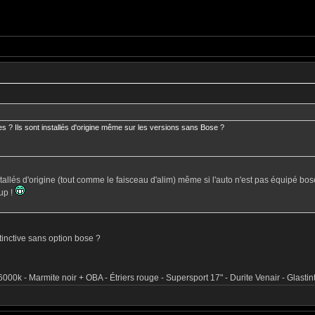
s ? Ils sont installés d'origine même sur les versions sans Bose ?
nstallés d'origine (tout comme le faisceau d'alim) même si l'auto n'est pas équipé bos
up !
tinctive sans option bose ?
000k - Marmite noir + OBA - Étriers rouge - Supersport 17" - Durite Venair - Glastin