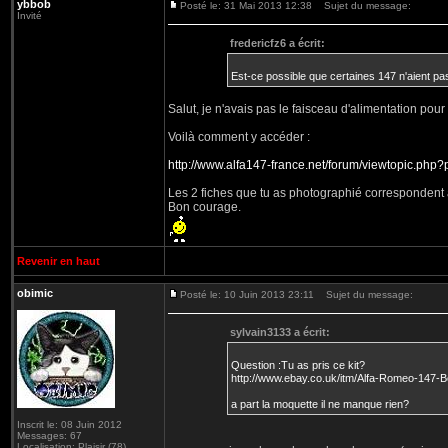
ybbob
Posté le: 31 Mai 2013 12:38
Sujet du message:
Invité
fredericfz6 a écrit:
Est-ce possible que certaines 147 n'aient pa
Salut, je n'avais pas le faisceau d'alimentation pour
Voilà comment y accéder :
http://www.alfa147-france.net/forum/viewtopic.ph
Les 2 fiches que tu as photographié correspondent a
Bon courage.
Revenir en haut
obimic
Posté le: 10 Juin 2013 23:11
Sujet du message:
sylvain3133 a écrit:
Question :Tu as pris ce kit?
http://www.ebay.co.uk/itm/Alfa-Romeo-147
a part la moquette il ne manque rien?
Inscrit le: 08 Juin 2012
Messages: 67
Localisation: Plaisir (78)