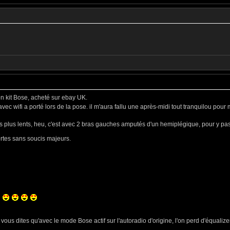
n kit Bose, acheté sur ebay UK.
c wifi a porté lors de la pose. il m'aura fallu une après-midi tout tranquilou pour mo
 plus lents, heu, c'est avec 2 bras gauches amputés d'un hemiplégique, pour y pass
ortes sans soucis majeurs.
ous dites qu'avec le mode Bose actif sur l'autoradio d'origine, l'on perd d'équalizer.