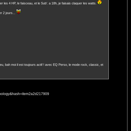
r les 4 HP, le faisceau, et le Sub'. a 18h, je faisais claquer les watts.
r 2 jours...
eu, bah moi il est toujours actif ! avec EQ Perso, le mode rock, classic, et
chnology&hash=item2a2d217909