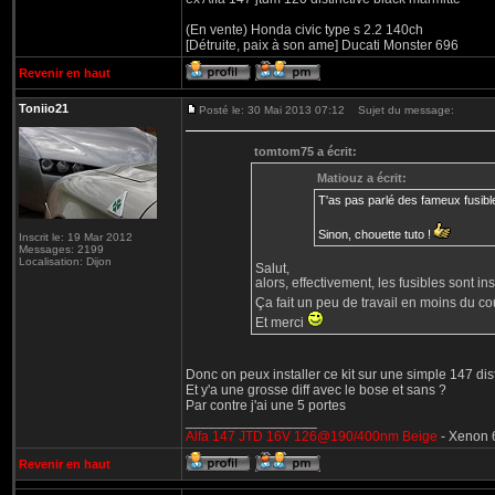
(En vente) Honda civic type s 2.2 140ch
[Détruite, paix à son ame] Ducati Monster 696
Revenir en haut
Toniio21
Posté le: 30 Mai 2013 07:12
Sujet du message:
tomtom75 a écrit:
Matiouz a écrit:
T'as pas parlé des fameux fusible
Sinon, chouette tuto !
Inscrit le: 19 Mar 2012
Messages: 2199
Localisation: Dijon
Salut,
alors, effectivement, les fusibles sont i
Ça fait un peu de travail en moins du co
Et merci
Donc on peux installer ce kit sur une simple 147 dis
Et y'a une grosse diff avec le bose et sans ?
Par contre j'ai une 5 portes
_________________
Alfa 147 JTD 16V 126@190/400nm Beige
- Xenon 6
Revenir en haut