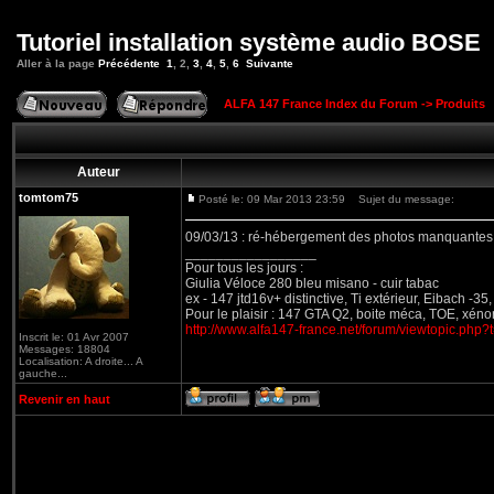
Tutoriel installation système audio BOSE
Aller à la page
Précédente
1
,
2
,
3
,
4
,
5
,
6
Suivante
ALFA 147 France Index du Forum
->
Produits
Auteur
tomtom75
Posté le: 09 Mar 2013 23:59
Sujet du message:
09/03/13 : ré-hébergement des photos manquantes
_________________
Pour tous les jours :
Giulia Véloce 280 bleu misano - cuir tabac
ex - 147 jtd16v+ distinctive, Ti extérieur, Eibach -3
Pour le plaisir : 147 GTA Q2, boite méca, TOE, xéno
http://www.alfa147-france.net/forum/viewtopic.php
Inscrit le: 01 Avr 2007
Messages: 18804
Localisation: A droite... A
gauche...
Revenir en haut