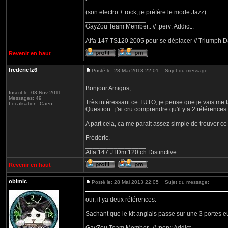
(son electro + rock, je préfère le mode Jazz)
_________________
GayZou Team Member.. // :perv: Addict..
Alfa 147 TS120 2005 pour se déplacer // Triumph D
Revenir en haut
fredericfz6
Posté le: 28 Mai 2013 22:01
Sujet du message:
Bonjour Amigos,
Inscrit le: 03 Nov 2011
Messages: 49
Très intéressant ce TUTO, je pense que je vais me la
Localisation: Caen
Question : j'ai cru comprendre qu'il y a 2 références
A part cela, ca me parait assez simple de trouver ce 
Frédéric.
_________________
Alfa 147 JTDm 120 ch Distinctive
Revenir en haut
obimic
Posté le: 28 Mai 2013 22:05
Sujet du message:
oui, il ya deux références.
Sachant que le kit anglais passe sur une 3 portes e
_________________