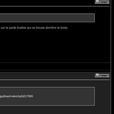
sur le porte fusible qui se trouve derrière le body.
ology&hash=item2a2d217909