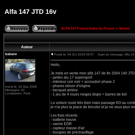
Alfa 147 JTD 16v
ALFA 147 France Index du Forum
->
Ventes
Auteur
babane
Posté le: 04 Oct 2018 09:57
Sujet du message: Alfa 14
Hello,
Je mets en vente mon alfa 147 de fin 2004 140 JTD
- jantes alu 17 supersport
- interieur cuir noir + accoudoir phase 2
- phares xénon d'origine
Inscrit le: 16 Sep 2008
- becquet arrière
Messages: 62
Localisation: Paris
- 1 jeu de 4 roues neiges dispo + barres de toit
La voiture roule très bien mais passage KO au controle
je n'ai plus la place de bricoler et je ne veux plus re
Les frais récents :
- batterie neuve
- vanne EGR
- capteur masse d'air
- bougies de préchauffage