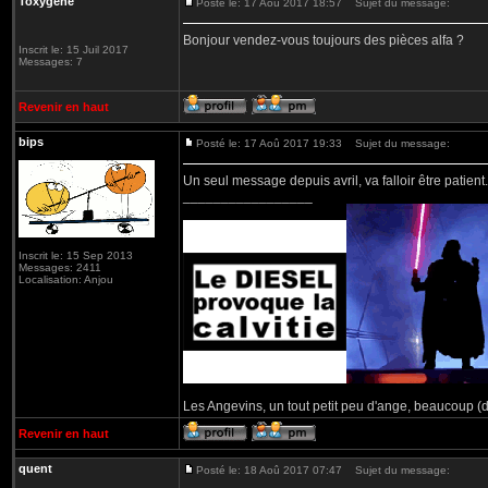
Toxygene
Posté le: 17 Aoû 2017 18:57
Sujet du message:
Bonjour vendez-vous toujours des pièces alfa ?
Inscrit le: 15 Juil 2017
Messages: 7
Revenir en haut
bips
Posté le: 17 Aoû 2017 19:33
Sujet du message:
Un seul message depuis avril, va falloir être patient.
_________________
Inscrit le: 15 Sep 2013
Messages: 2411
Localisation: Anjou
Les Angevins, un tout petit peu d'ange, beaucoup (d
Revenir en haut
quent
Posté le: 18 Aoû 2017 07:47
Sujet du message: