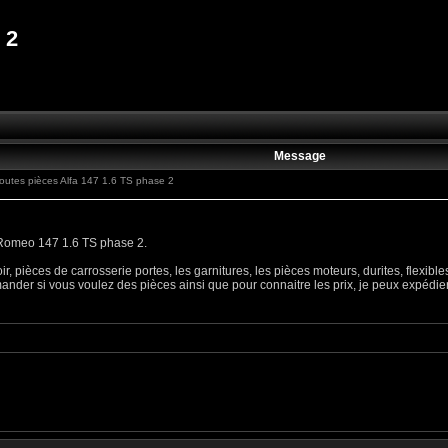
 2
Message
utes pièces Alfa 147 1.6 TS phase 2
 Romeo 147 1.6 TS phase 2.
ir, pièces de carrosserie portes, les garnitures, les pièces moteurs, durites, flexib
nder si vous voulez des pièces ainsi que pour connaitre les prix, je peux expédier