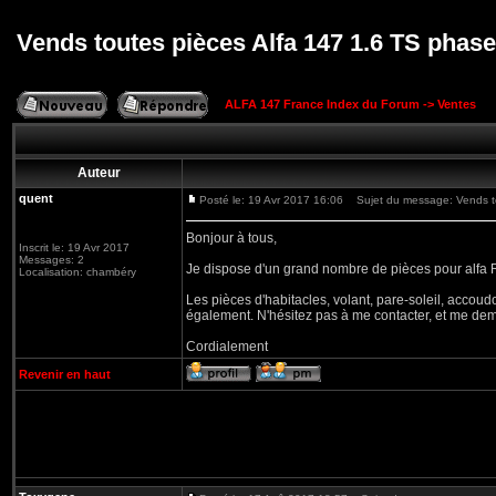
Vends toutes pièces Alfa 147 1.6 TS phase
ALFA 147 France Index du Forum
->
Ventes
Auteur
quent
Posté le: 19 Avr 2017 16:06
Sujet du message: Vends to
Bonjour à tous,
Inscrit le: 19 Avr 2017
Messages: 2
Je dispose d'un grand nombre de pièces pour alfa
Localisation: chambéry
Les pièces d'habitacles, volant, pare-soleil, accoudo
également. N'hésitez pas à me contacter, et me dema
Cordialement
Revenir en haut