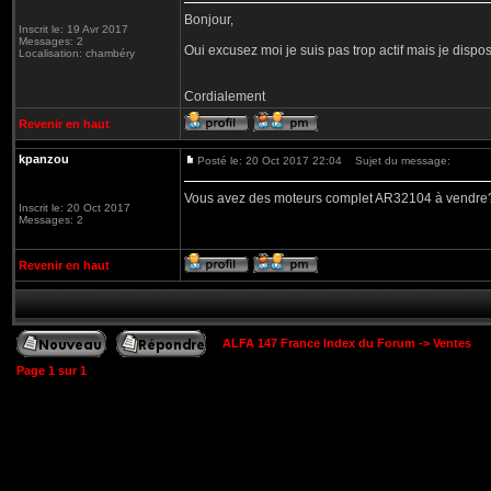
Bonjour,
Inscrit le: 19 Avr 2017
Messages: 2
Oui excusez moi je suis pas trop actif mais je dis
Localisation: chambéry
Cordialement
Revenir en haut
kpanzou
Posté le: 20 Oct 2017 22:04
Sujet du message:
Vous avez des moteurs complet AR32104 à vendre
Inscrit le: 20 Oct 2017
Messages: 2
Revenir en haut
ALFA 147 France Index du Forum
->
Ventes
Page
1
sur
1