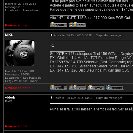
Tu ne peux pas avoir d'autres dimension sur des 17
Inscrit le: 27 Sep 2013
Achète 4 jantes toles en 15" et tu rajoutes 4 pneus 
Messages: 36
Parce que même des super pneus neige en 17" c'est 
Localisation: Haute-loire
_________________
Alfa 147 1.9 JTD 115 Bose 217 000 Kms EGR Out
Revenir en haut
MiKL
Posté le: 26 Oct 2015 00:04
Sujet du message:
+1
_________________
Golf GTE + 147 selespeed Ti et 156 GTA de Deydey 
EX : Giulietta 1.4 MultiAir TCT Executive Rouge
Ex : 159 SW 2.4 JTD Selective (Dist. Corporate) r
EX : 147 T.S. 150 Selespeed Select. Noire Cuir ro
EX : 147 T.S. 120 Dist. Bleu Inca Int. cuir gris CSC
Inscrit le: 11 Déc 2003
Messages: 29056
Localisation: Les Hauts de
Cergy Val d'Oise France
Revenir en haut
ybbob
Posté le: 26 Oct 2015 14:19
Sujet du message:
Invité
Punaise il fallait lui laisser le temps de trouver sa 
Revenir en haut