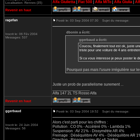
Alfa Giulietta
|
Fiat 500
|
Alfa MiTo
|
Alfa Giulia
|
Al
Localisation: Rennes (35)
Revenir en haut
ragefan
Posté le: 03 Sep 2004 07:30
Sujet du message:
dbonin a écrit:
Inscrit le: 06 Fév 2004
Messages: 537
ggerbaud a écrit:
Coucou, finalement tout est ok, juste un
triste pour une voiture de 4 ans entretenu
Si ca vous interesse je peux poster le d
Pourquoi pas mais l'usure irrégulière sur les
Juste un prob de parallelisme surement ...
_________________
Alfa 147 2L TS Rosso Alfa
Revenir en haut
ggerbaud
Posté le: 03 Sep 2004 19:52
Sujet du message:
Alors c'est parti pour les chiffres :
Inscrit le: 24 Juin 2004
Pollution : CO 0% - Accéléré 0% - Lambda 1%
Messages: 56
Suspension : AV 21% - Dissymétrie AR 4%
Freinage : Déséquilibre AV 4% - Déséquilibre AR 1%
Direction : Ripage essieu AV +6.2m/km