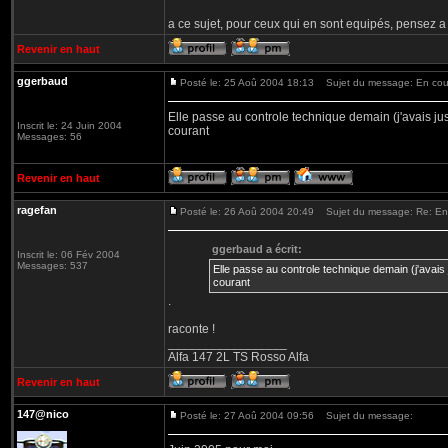
a ce sujet, pour ceux qui en sont equipés, pensez a
Revenir en haut
ggerbaud
Posté le: 25 Aoû 2004 18:13
Sujet du message: En cou
Elle passe au controle technique demain (j'avais jus
Inscrit le: 24 Juin 2004
courant
Messages: 56
Revenir en haut
ragefan
Posté le: 26 Aoû 2004 20:49
Sujet du message: Re: En
ggerbaud a écrit:
Inscrit le: 06 Fév 2004
Messages: 537
Elle passe au controle technique demain (j'avais 
courant
.
raconte !
_________________
Alfa 147 2L TS Rosso Alfa
Revenir en haut
147@nico
Posté le: 27 Aoû 2004 09:56
Sujet du message: