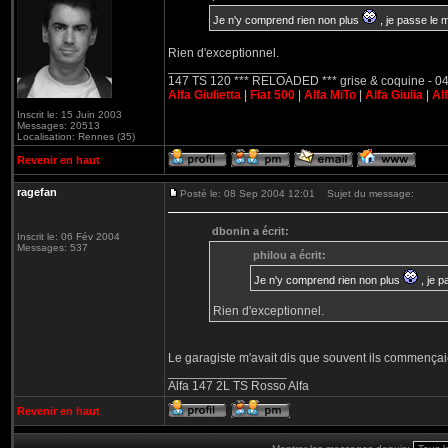
Je n'y comprend rien non plus
, je passe le m
Rien d'exceptionnel.
_________________
147 TS 120 *** RELOADED *** grise & coquine - 04
Alfa Giulietta
|
Fiat 500
|
Alfa MiTo
|
Alfa Giulia
|
Al
Inscrit le: 15 Juin 2003
Messages: 20513
Localisation: Rennes (35)
Revenir en haut
ragefan
Posté le: 08 Sep 2004 12:01
Sujet du message:
dbonin a écrit:
Inscrit le: 06 Fév 2004
Messages: 537
philou a écrit:
Je n'y comprend rien non plus
, je p
Rien d'exceptionnel.
Le garagiste m'avait dis que souvent ils commençai
_________________
Alfa 147 2L TS Rosso Alfa
Revenir en haut