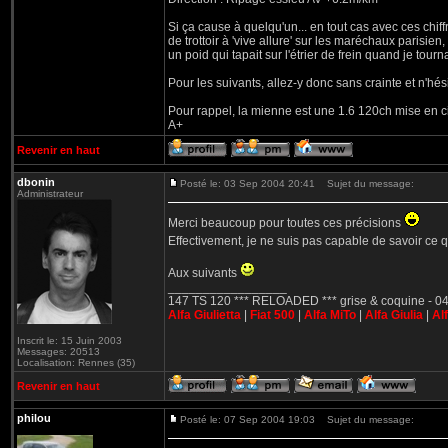
Si ça cause à quelqu'un... en tout cas avec ces chiff
de trottoir à 'vive allure' sur les maréchaux parisien
un poid qui tapait sur l'étrier de frein quand je tourn
Pour les suivants, allez-y donc sans crainte et n'hési
Pour rappel, la mienne est une 1.6 120ch mise en ci
A+
Revenir en haut
dbonin
Posté le: 03 Sep 2004 20:41
Sujet du message:
Administrateur
Merci beaucoup pour toutes ces précisions
Effectivement, je ne suis pas capable de savoir ce q
Aux suivants
_________________
147 TS 120 *** RELOADED *** grise & coquine - 04
Alfa Giulietta
|
Fiat 500
|
Alfa MiTo
|
Alfa Giulia
|
Al
Inscrit le: 15 Juin 2003
Messages: 20513
Localisation: Rennes (35)
Revenir en haut
philou
Posté le: 07 Sep 2004 19:03
Sujet du message: