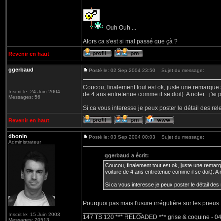
Ouh Ouh ...
Alors ca s'est si mal passé que çà ?
Revenir en haut
ggerbaud
Posté le: 02 Sep 2004 23:50
Sujet du message:
Coucou, finalement tout est ok, juste une remarque s
Inscrit le: 24 Juin 2004
de 4 ans entretenue comme il se doit). A noter : j'ai
Messages: 56
Si ca vous interesse je peux poster le détail des re
Revenir en haut
dbonin
Posté le: 03 Sep 2004 00:03
Sujet du message:
Administrateur
ggerbaud a écrit:
Coucou, finalement tout est ok, juste une remarqu
voiture de 4 ans entretenue comme il se doit). A n
Si ca vous interesse je peux poster le détail des
Pourquoi pas mais l'usure irrégulière sur les pneus..
_________________
Inscrit le: 15 Juin 2003
147 TS 120 *** RELOADED *** grise & coquine - 04
Messages: 20513