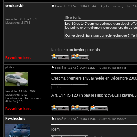
stephaneblt
Posté le: 21 Aoû 2004 10:44
Sujet du message: Re: 147
jfb a écrit:
Inscrit le: 30 Juin 2003
Messages: 23763
Les 1ères 147 commercialisées vont devoir effec
les points éventuellement soulevés lors de ce co
Qui va devoir faire son controle technique ? (j'ai
la mienne en février prochain
Revenir en haut
philou
Posté le: 21 Aoû 2004 11:29
Sujet du message:
C'est ma première 147, achetée en Décembre 2000, 
_________________
philou
Inscrit le: 19 Mar 2004
Messages: 542
Alfa 147 TS 120 ch phase I distinctive/Gris platine
Localisation: Douarnenez
(finistère) 29
Revenir en haut
Psychochris
Posté le: 21 Aoû 2004 11:34
Sujet du message:
idem
_________________