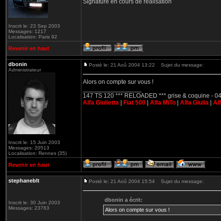
Signature en cours de réalisation
Inscrit le: 23 Sep 2003
Messages: 1217
Localisation: Paris 92
Revenir en haut
dbonin
Posté le: 21 Aoû 2004 13:22
Sujet du message:
Administrateur
Alors on compte sur vous !
_________________
147 TS 120 *** RELOADED *** grise & coquine - 04
Alfa Giulietta
|
Fiat 500
|
Alfa MiTo
|
Alfa Giulia
|
Al
Inscrit le: 15 Juin 2003
Messages: 20513
Localisation: Rennes (35)
Revenir en haut
stephaneblt
Posté le: 21 Aoû 2004 15:54
Sujet du message:
dbonin a écrit:
Inscrit le: 30 Juin 2003
Messages: 23763
Alors on compte sur vous !