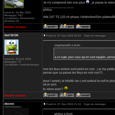
Je n'y comprend rien non plus
, je passe le mien
_________________
philou
Inscrit le: 19 Mar 2004
Messages: 542
Alfa 147 TS 120 ch phase I distinctive/Gris platine
Localisation: Douarnenez
(finistère) 29
Revenir en haut
Stef 59 DK
Posté le: 07 Sep 2004 20:53
Sujet du message:
stephaneblt a écrit:
a ce sujet, pour ceux qui en sont equipés, pens
Inscrit le: 30 Aoû 2004
Messages: 75
Localisation: nord-dunkerque
moi les feux arriere sont peint en noir , j ai ma petit
pense que ca passe les feux en noir non?)
pour l avant j ai hésité car c est surtout la nuit le pl
ok je sors
tu viens avec?
Revenir en haut
dbonin
Posté le: 07 Sep 2004 21:19
Sujet du message:
Administrateur
philou a écrit: