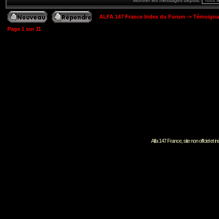
Montrer les messages depuis:
ALFA 147 France Index du Forum
->
Témoigna
Page
1
sur
11
Alfa 147 France, site non offciel et