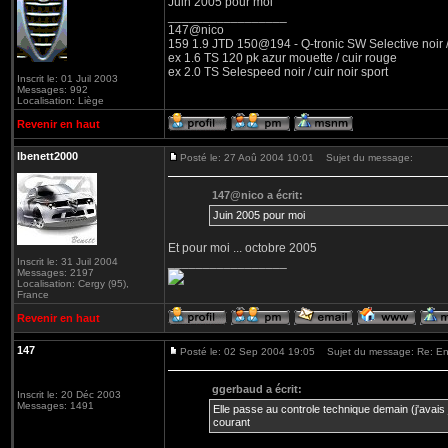
Juin 2005 pour moi
_________________
147@nico
159 1.9 JTD 150@194 - Q-tronic SW Selective noir /
ex 1.6 TS 120 pk azur mouette / cuir rouge
ex 2.0 TS Selespeed noir / cuir noir sport
Inscrit le: 01 Juil 2003
Messages: 992
Localisation: Liège
Revenir en haut
lbenett2000
Posté le: 27 Aoû 2004 10:01
Sujet du message:
147@nico a écrit:
Juin 2005 pour moi
Et pour moi ... octobre 2005
_________________
Inscrit le: 31 Juil 2004
Messages: 2197
Localisation: Cergy (95),
France
Revenir en haut
147
Posté le: 02 Sep 2004 19:05
Sujet du message: Re: En
ggerbaud a écrit:
Inscrit le: 20 Déc 2003
Messages: 1491
Elle passe au controle technique demain (j'avais 
courant