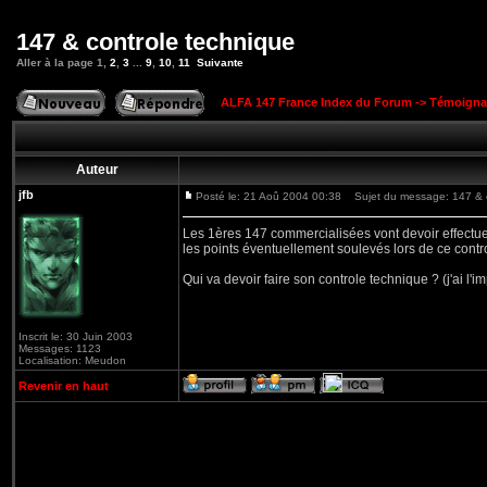
147 & controle technique
Aller à la page
1
,
2
,
3
...
9
,
10
,
11
Suivante
ALFA 147 France Index du Forum
->
Témoigna
Auteur
jfb
Posté le: 21 Aoû 2004 00:38
Sujet du message: 147 & c
Les 1ères 147 commercialisées vont devoir effectue
les points éventuellement soulevés lors de ce contr
Qui va devoir faire son controle technique ? (j'ai l'
Inscrit le: 30 Juin 2003
Messages: 1123
Localisation: Meudon
Revenir en haut