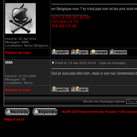
en Belgique non ? tu n'est pas loin et les prix sont 
_________________
147 1.9 JTD 115 @ 145
GTV 916 2.0 T.S
156 SW 1.9 Jtd
Inscrit le: 02 Jan 2011
Messages: 9889
Localisation: Namur (Belgique)
Revenir en haut
MiMi
Posté le: 15 Jan 2013 14:19
Sujet du message:
Oui je suis pas très loin, mais a voir sur 2ememain.b
Inscrit le: 11 Oct 2009
Messages: 78
Localisation: Nancy
Revenir en haut
Montrer les messages depuis:
ALFA 147 France Index du Forum
->
Discussi
Page
5
sur
6