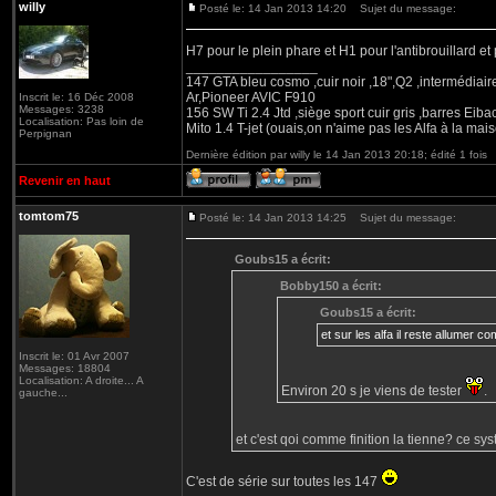
willy
Posté le: 14 Jan 2013 14:20
Sujet du message:
H7 pour le plein phare et H1 pour l'antibrouillard e
_________________
147 GTA bleu cosmo ,cuir noir ,18",Q2 ,intermédiai
Ar,Pioneer AVIC F910
Inscrit le: 16 Déc 2008
Messages: 3238
156 SW Ti 2.4 Jtd ,siège sport cuir gris ,barres Eiba
Localisation: Pas loin de
Mito 1.4 T-jet (ouais,on n'aime pas les Alfa à la mais
Perpignan
Dernière édition par willy le 14 Jan 2013 20:18; édité 1 fois
Revenir en haut
tomtom75
Posté le: 14 Jan 2013 14:25
Sujet du message:
Goubs15 a écrit:
Bobby150 a écrit:
Goubs15 a écrit:
et sur les alfa il reste allumer 
Inscrit le: 01 Avr 2007
Messages: 18804
Localisation: A droite... A
Environ 20 s je viens de tester
.
gauche...
et c'est qoi comme finition la tienne? ce sy
C'est de série sur toutes les 147