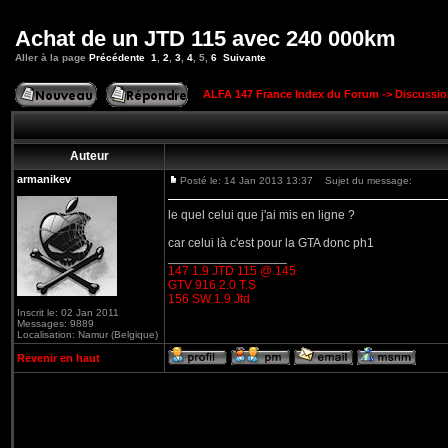
Achat de un JTD 115 avec 240 000km
Aller à la page
Précédente
1
,
2
,
3
,
4
,
5
,
6
Suivante
ALFA 147 France Index du Forum
->
Discussi
Auteur
armanikev
Posté le: 14 Jan 2013 13:37
Sujet du message:
le quel celui que j'ai mis en ligne ?
car celui là c'est pour la GTA donc ph1
_________________
147 1.9 JTD 115 @ 145
GTV 916 2.0 T.S
156 SW 1.9 Jtd
Inscrit le: 02 Jan 2011
Messages: 9889
Localisation: Namur (Belgique)
Revenir en haut