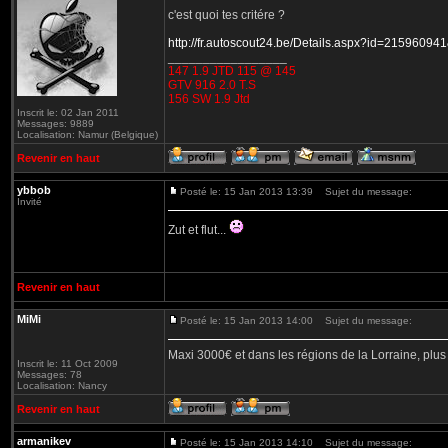
c'est quoi tes critére ?
http://fr.autoscout24.be/Details.aspx?id=21596
_________________
147 1.9 JTD 115 @ 145
GTV 916 2.0 T.S
156 SW 1.9 Jtd
Inscrit le: 02 Jan 2011
Messages: 9889
Localisation: Namur (Belgique)
Revenir en haut
ybbob
Posté le: 15 Jan 2013 13:39
Sujet du message:
Invité
Zut et flut...
Revenir en haut
MiMi
Posté le: 15 Jan 2013 14:00
Sujet du message:
Maxi 3000€ et dans les régions de la Lorraine, plus 
Inscrit le: 11 Oct 2009
Messages: 78
Localisation: Nancy
Revenir en haut
armanikev
Posté le: 15 Jan 2013 14:10
Sujet du message: