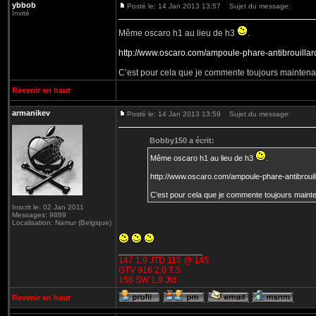
ybbob
Posté le: 14 Jan 2013 13:57
Sujet du message:
Invité
Même oscaro h1 au lieu de h3
.
http://www.oscaro.com/ampoule-phare-antibrouilla
C’est pour cela que je commente toujours maintenan
Revenir en haut
armanikev
Posté le: 14 Jan 2013 13:59
Sujet du message:
Bobby150 a écrit:
Même oscaro h1 au lieu de h3
.
http://www.oscaro.com/ampoule-phare-antibroui
C’est pour cela que je commente toujours mainte
Inscrit le: 02 Jan 2011
Messages: 9889
Localisation: Namur (Belgique)
_________________
147 1.9 JTD 115 @ 145
GTV 916 2.0 T.S
156 SW 1.9 Jtd
Revenir en haut