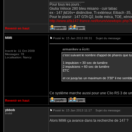
_________________
Pour tous les jours :
Giulia Véloce 280 bleu misano - cuir tabac
ex - 147 jtd16v+ distinctive, Ti extérieur, Eibach -3
Pour le plaisir : 147 GTA Q2, boite méca, TOE, xéno
http://www.alfa147-france.net/forum/viewtopic.php
Revenir en haut
MiMi
Posté le: 15 Jan 2013 08:31
Sujet du message:
armanikev a écrit:
Inscrit le: 11 Oct 2009
Messages: 78
c'est suivant le nombre d'appel de phares que tu f
Localisation: Nancy
1 impulsion = 30 sec de lumière
2 impulsions = 60 sec de lumière
ETC
et ce jusqu'as un maximum de 3'30" il me sembl
Ce système marche aussi pour une Clio RS 3 de un po
Revenir en haut
ybbob
Posté le: 15 Jan 2013 11:17
Sujet du message:
Invité
Alors MiMi ça avance dans ta recherche de 147 ?