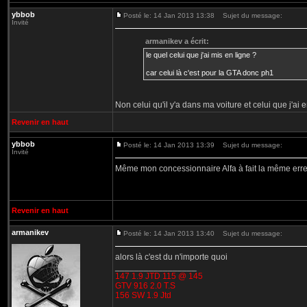
ybbob
Posté le: 14 Jan 2013 13:38
Sujet du message:
Invité
armanikev a écrit:
le quel celui que j'ai mis en ligne ?
car celui là c'est pour la GTA donc ph1
Non celui qu'il y'a dans ma voiture et celui que j'ai e
Revenir en haut
ybbob
Posté le: 14 Jan 2013 13:39
Sujet du message:
Invité
Même mon concessionnaire Alfa à fait la même erre
Revenir en haut
armanikev
Posté le: 14 Jan 2013 13:40
Sujet du message:
alors là c'est du n'importe quoi
_________________
147 1.9 JTD 115 @ 145
GTV 916 2.0 T.S
156 SW 1.9 Jtd