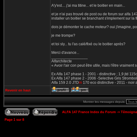
A'y'est.... j'ai ma titine... et le boitier en main...
et je n'ai pas trouvé de post ou de forum sur alfa 14
installer un boitier se branchant s'implement sur la fi
dois je démonter le cache moteur? oui j'imagine, pour
je me trompe?
et toi sly... tu l'as calé/fixé ou le boitier après?
Merci d'avance...
_________________
Alfarchitecte
« Avoir l'air con peut être utile, mais l'être vraiment s
Ex Alfa 147 phase 1 - 2001 - distinctive ; 1,9 jtd 11
Ex Alfa 147 phase 2 - 2006 -Selective Gris Strombol
Alfa 159 2.0 JTD
m
170 eco distinctive - 2011 - noir
Revenir en haut
Montrer les messages depuis:
ALFA 147 France Index du Forum
->
Témoigna
Page
1
sur
8