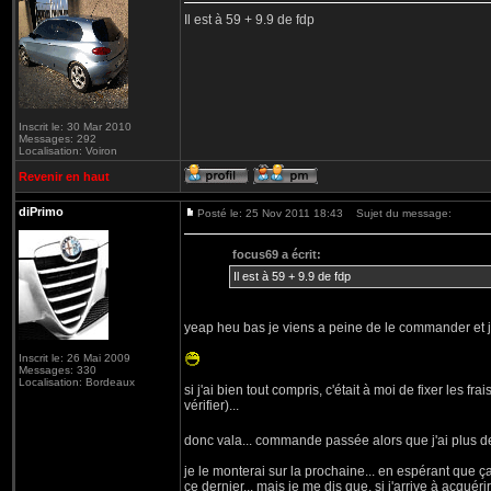
Il est à 59 + 9.9 de fdp
Inscrit le: 30 Mar 2010
Messages: 292
Localisation: Voiron
Revenir en haut
diPrimo
Posté le: 25 Nov 2011 18:43
Sujet du message:
focus69 a écrit:
Il est à 59 + 9.9 de fdp
yeap heu bas je viens a peine de le commander et je
Inscrit le: 26 Mai 2009
Messages: 330
Localisation: Bordeaux
si j'ai bien tout compris, c'était à moi de fixer les fr
vérifier)...
donc vala... commande passée alors que j'ai plus 
je le monterai sur la prochaine... en espérant que ça 
ce dernier... mais je me dis que, si j'arrive à acquérir