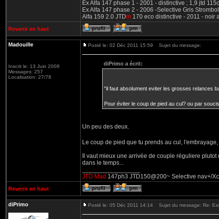
Ex Alfa 147 phase 1 - 2001 - distinctive ; 1,9 jtd 11
Ex Alfa 147 phase 2 - 2006 -Selective Gris Strombol
Alfa 159 2.0 JTD
m
170 eco distinctive - 2011 - noir
Revenir en haut
Madouille
Posté le: 02 Déc 2011 15:59
Sujet du message:
diPrimo a écrit:
Inscrit le: 13 Juin 2008
Messages: 257
Localisation: 27/78
"il faut absolument eviter les grosses relances 
Pour éviter le coup de pied au cul? ou par souci
Un peu des deux.
Le coup de pied que tu prends au cul, l'embrayage, 
Il vaut mieux une arrivée de couple réguliere pluto
dans le temps...
_________________
JTD Mad
147ph3 JTD150@200~ Selective nav+/Xcarli
Revenir en haut
diPrimo
Posté le: 05 Déc 2011 14:14
Sujet du message: Re: Essai