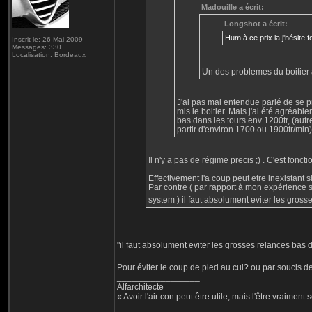
Madouille a écrit:
Longshot a écrit:
Hum à ce prix la j'hésite
Inscrit le: 26 Mai 2009
Messages: 330
Localisation: Bordeaux
Un des problemes du boitier ad
J'ai pas mal entendue parlé de se pr
mis le boitier. Mais j'ai été agréab
bas dans les tours env 1200tr, (autr
partir d'environ 1700 ou 1900tr/min)
Il n'y a pas de régime precis ;) . C'est fon
Effectivement l'a coup peut etre inexistant si 
Par contre ( par rapport à mon expérience sur
system ) il faut absolument eviter les gros
"il faut absolument eviter les grosses relances bas 
Pour éviter le coup de pied au cul? ou par soucis de
_________________
Alfarchitecte
« Avoir l'air con peut être utile, mais l'être vraiment s