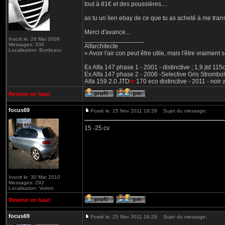
tout à 81€ et des poussières....
as tu un lien ebay de ce que tu as acheté à me tran
Merci d'avance...
_________________
Inscrit le: 26 Mai 2009
Messages: 330
Alfarchitecte
Localisation: Bordeaux
« Avoir l'air con peut être utile, mais l'être vraiment s
Ex Alfa 147 phase 1 - 2001 - distinctive ; 1,9 jtd 11
Ex Alfa 147 phase 2 - 2006 -Selective Gris Strombol
Alfa 159 2.0 JTD
m
170 eco distinctive - 2011 - noir
Revenir en haut
focus69
Posté le: 25 Nov 2011 18:28
Sujet du message:
15 -25 cv
Inscrit le: 30 Mar 2010
Messages: 292
Localisation: Voiron
Revenir en haut
focus69
Posté le: 25 Nov 2011 18:29
Sujet du message: