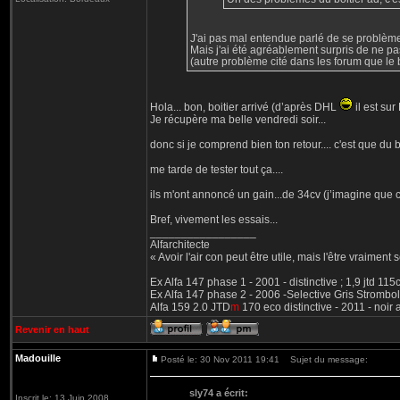
J'ai pas mal entendue parlé de se problème d
Mais j'ai été agréablement surpris de ne pa
(autre problème cité dans les forum que le b
Hola... bon, boitier arrivé (d’après DHL
il est sur
Je récupère ma belle vendredi soir...
donc si je comprend bien ton retour.... c'est que du b
me tarde de tester tout ça....
ils m'ont annoncé un gain...de 34cv (j’imagine que c'
Bref, vivement les essais...
_________________
Alfarchitecte
« Avoir l'air con peut être utile, mais l'être vraiment s
Ex Alfa 147 phase 1 - 2001 - distinctive ; 1,9 jtd 11
Ex Alfa 147 phase 2 - 2006 -Selective Gris Strombol
Alfa 159 2.0 JTD
m
170 eco distinctive - 2011 - noir
Revenir en haut
Madouille
Posté le: 30 Nov 2011 19:41
Sujet du message:
sly74 a écrit:
Inscrit le: 13 Juin 2008