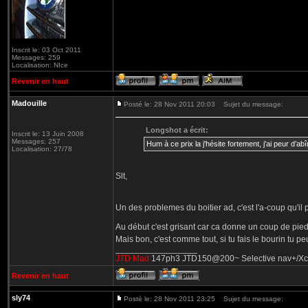
Inscrit le: 03 Oct 2011
Messages: 259
Localisation: NIce
Revenir en haut
Madouille
Posté le: 28 Nov 2011 20:03
Sujet du message:
Longshot a écrit:
Inscrit le: 13 Juin 2008
Messages: 257
Hum à ce prix la j'hésite fortement, j'ai peur 
Localisation: 27/78
Slt,
Un des problemes du boitier ad, c'est l'a-coup qu'il 
Au début c'est grisant car ca donne un coup de pied
Mais bon, c'est comme tout, si tu fais le bourin tu 
_________________
JTD Mad
147ph3 JTD150@200~ Selective nav+/Xcarli
Revenir en haut
sly74
Posté le: 28 Nov 2011 23:25
Sujet du message: