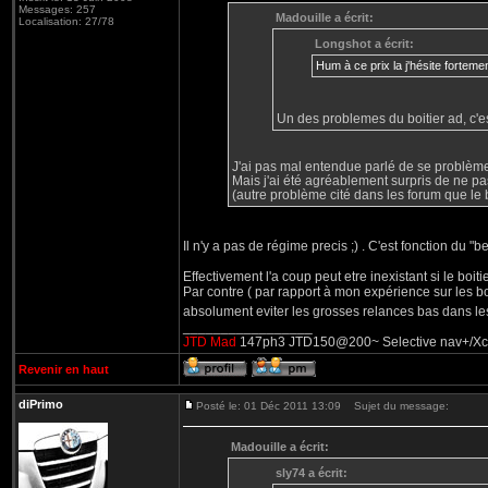
Messages: 257
Madouille a écrit:
Localisation: 27/78
Longshot a écrit:
Hum à ce prix la j'hésite forte
Un des problemes du boitier ad, c'est
J'ai pas mal entendue parlé de se problème d
Mais j'ai été agréablement surpris de ne pa
(autre problème cité dans les forum que le b
Il n'y a pas de régime precis ;) . C'est fonction du 
Effectivement l'a coup peut etre inexistant si le boitie
Par contre ( par rapport à mon expérience sur les boit
absolument eviter les grosses relances bas dans le
_________________
JTD Mad
147ph3 JTD150@200~ Selective nav+/Xcarli
Revenir en haut
diPrimo
Posté le: 01 Déc 2011 13:09
Sujet du message:
Madouille a écrit:
sly74 a écrit: