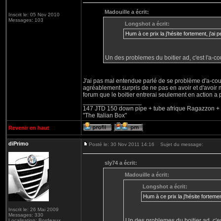
Madouille a écrit:
Inscrit le: 05 Nov 2010
Messages: 103
Longshot a écrit:
Hum à ce prix la j'hésite fortement, j'
Un des problemes du boitier ad, c'est l'a-co
J'ai pas mal entendue parlé de se problème d'a-coup s
agréablement surpris de ne pas en avoir et d'avoir 
forum que le boitier entrerai seulement en action a 
_________________
147 JTD 150 down pipe + tube afrique Ragazzon + va
"The Italian Box"
Revenir en haut
diPrimo
Posté le: 30 Nov 2011 14:16
Sujet du message:
sly74 a écrit:
Madouille a écrit:
Longshot a écrit:
Hum à ce prix la j'hésite forte
Inscrit le: 26 Mai 2009
Messages: 330
Un des problemes du boitier ad, c'est
Localisation: Bordeaux