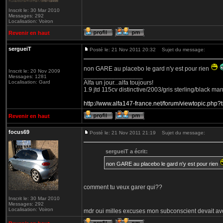
Inscrit le: 30 Mar 2010
Messages: 292
Localisation: Voiron
Revenir en haut
sergueiT
Posté le: 21 Nov 2011 20:32
Sujet du message:
non GARE au placebo le gard n'y est pour rien
Inscrit le: 20 Nov 2009
_________________
Messages: 1281
Localisation: Gard
Alfa un jour...alfa toujours!
1.9 jtd 115cv distinctive/2003/gris sterling/black m
http://www.alfa147-france.net/forum/viewtopic.ph
Revenir en haut
focus69
Posté le: 21 Nov 2011 21:19
Sujet du message:
sergueiT a écrit:
non GARE au placebo le gard n'y est pour rien
comment tu veux garer qui??
Inscrit le: 30 Mar 2010
Messages: 292
Localisation: Voiron
mdr oui milles excuses mon subconscient devait av