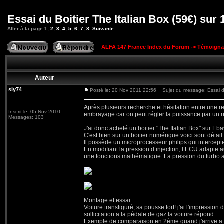
Essai du Boitier The Italian Box (59€) sur
Aller à la page
1
,
2
,
3
,
4
,
5
,
6
,
7
,
8
Suivante
ALFA 147 France Index du Forum
->
Témoigna
Auteur
sly74
Posté le: 20 Nov 2011 22:56
Sujet du message: Essai du 
Après plusieurs recherche et hésitation entre une rep
Inscrit le: 05 Nov 2010
embrayage car on peut régler la puissance par un r
Messages: 103
J'ai donc acheté un boitier "The Italian Box" sur Eba
C'est bien sur un boitier numérique voici sont détail:
Il possède un microprocesseur philips qui intercepte
En modifiant la pression d’injection, l’ECU adapte a
une fonctions mathématique. La pression du turbo au
Montage et essai:
Voiture transfiguré, sa pousse fort! j'ai l'impression
sollicitation a la pédale de gaz la voiture répond.
Exemple de comparaison en 2ème quand j'arrive a 200