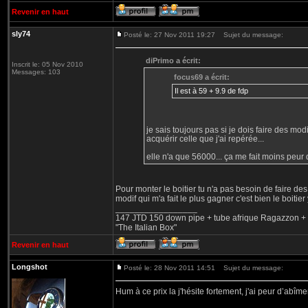
Revenir en haut
sly74
Posté le: 27 Nov 2011 19:27
Sujet du message:
diPrimo a écrit:
Inscrit le: 05 Nov 2010
Messages: 103
focus69 a écrit:
Il est à 59 + 9.9 de fdp
je sais toujours pas si je dois faire des modi
acquérir celle que j'ai repérée...
elle n'a que 56000... ça me fait moins peur 
Pour monter le boitier tu n'a pas besoin de faire d
modif qui m'a fait le plus gagner c'est bien le boitier
_________________
147 JTD 150 down pipe + tube afrique Ragazzon + va
"The Italian Box"
Revenir en haut
Longshot
Posté le: 28 Nov 2011 14:51
Sujet du message:
Hum à ce prix la j'hésite fortement, j'ai peur d’a