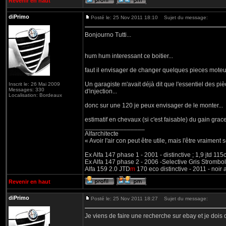
Revenir en haut
diPrimo
Posté le: 25 Nov 2011 18:10
Sujet du message:
Bonjourno Tutti...
hum hum interessant ce boitier...
faut il envisager de changer quelques pieces moteur
Un garagiste m'avait déjà dit que l'essentiel des piè
Inscrit le: 26 Mai 2009
Messages: 330
d'injection...
Localisation: Bordeaux
donc sur une 120 je peux envisager de le monter...
estimatif en chevaux (si c'est faisable) du gain grac
_________________
Alfarchitecte
« Avoir l'air con peut être utile, mais l'être vraiment s
Ex Alfa 147 phase 1 - 2001 - distinctive ; 1,9 jtd 11
Ex Alfa 147 phase 2 - 2006 -Selective Gris Strombol
Alfa 159 2.0 JTD
m
170 eco distinctive - 2011 - noir
Revenir en haut
diPrimo
Posté le: 25 Nov 2011 18:27
Sujet du message:
Je viens de faire une recherche sur ebay et je dois d