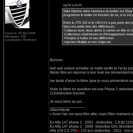
sly74 a écrit:
Salut Diprimo dans l'annonce du boitier sur Ebay il
programme le boitier en fonction de sa, si tu n'a
Entre le JTD 115 et le 140 il n'y a pas juste des p
Voici une petite liste des différences:
-Cullasse avec deux abres à cames en tête et 
Inscrit le: 26 Mai 2009
-Collecteurs d'admission et d'échappement rem
Messages: 330
-Pompes à huiles et eau différentes
Localisation: Bordeaux
-Injection Multijet et non Unijet etc.
Bonsoir...
bah ayé voiture achetée ce matin (enfin je l'ai tjs pa
Italian Box en réponse à leur mail me demandant tou
me tarde d'avoir la titine (que je vous présenterai sur
Nota: la titine en question est une Phase 2 selectiv
115distinctive d'avant...
Je vous tiens au jus...
_________________
Alfarchitecte
« Avoir l'air con peut être utile, mais l'être vraiment s
Ex Alfa 147 phase 1 - 2001 - distinctive ; 1,9 jtd 11
Ex Alfa 147 phase 2 - 2006 -Selective Gris Strombol
Alfa 159 2.0 JTD
m
170 eco distinctive - 2011 - noir