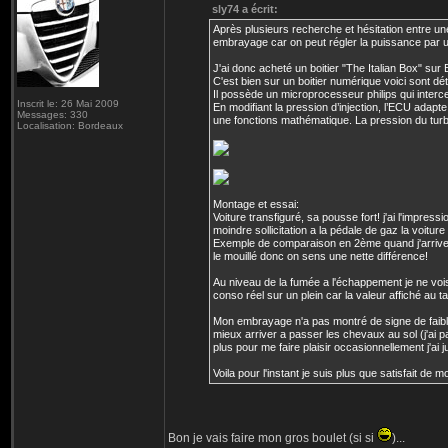
sly74 a écrit:
Après plusieurs recherche et hésitation entre une 
embrayage car on peut régler la puissance par u
J'ai donc acheté un boitier "The Italian Box" sur 
C'est bien sur un boitier numérique voici sont déta
Il possède un microprocesseur philips qui interc
Inscrit le: 26 Mai 2009
En modifiant la pression d’injection, l’ECU adapt
Messages: 330
une fonctions mathématique. La pression du turbo
Localisation: Bordeaux
Montage et essai:
Voiture transfiguré, sa pousse fort! j'ai l'impress
moindre sollicitation a la pédale de gaz la voitur
Exemple de comparaison en 2ème quand j'arrive a 
le mouillé donc on sens une nette différence!
Au niveau de la fumée a l'échappement je ne voi
conso réel sur un plein car la valeur affiché au 
Mon embrayage n'a pas montré de signe de faible
mieux arriver a passer les chevaux au sol (j'ai p
plus pour me faire plaisir occasionnellement j'ai
Voila pour l'instant je suis plus que satisfait de 
Bon je vais faire mon gros boulet (si si
)...