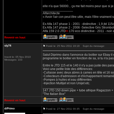
elle n'a que 56000... ça me fait moins peur que si j
_________________
Alfarchitecte
« Avoir l'air con peut être utile, mais l'être vraiment s
Ex Alfa 147 phase 1 - 2001 - distinctive ; 1,9 jtd 11
Ex Alfa 147 phase 2 - 2006 -Selective Gris Strombol
Alfa 159 2.0 JTD
m
170 eco distinctive - 2011 - noir
Revenir en haut
sly74
Posté le: 25 Nov 2011 19:18
Sujet du message:
Salut Diprimo dans l'annonce du boitier sur Ebay il e
Inscrit le: 05 Nov 2010
programme le boitier en fonction de sa, si tu n'a pa
Messages: 103
Entre le JTD 115 et le 140 il n'y a pas juste des para
Voici une petite liste des différences:
-Cullasse avec deux abres à cames en tête et 16 
-Collecteurs d'admission et d'échappement remani
-Pompes à huiles et eau différentes
-Injection Multijet et non Unijet etc.
_________________
147 JTD 150 down pipe + tube afrique Ragazzon + va
"The Italian Box"
Revenir en haut
diPrimo
Posté le: 27 Nov 2011 00:35
Sujet du message: