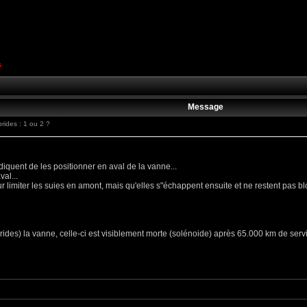
s
Message
ides : 1 ou 2 ?
quent de les positionner en aval de la vanne...
al...
r limiter les suies en amont, mais qu'elles s"échappent ensuite et ne restent pas b
rides) la vanne, celle-ci est visiblement morte (solénoide) après 65.000 km de serv