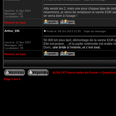
Alfa vends les 2, mais une pour chaque type de mote
Inscrit le: 11 Nov 2007
néanmoins, je viens de remplacer la vanne EGR (anci
Messages: 182
on verra bien à l'usage !
Localisation: 35
Revenir en haut
Arthur_035
Posté le: 08 Oct 2013 21:55
Sujet du message:
50 000 km plus tard, démontage de la vanne EGR p
Inscrit le: 11 Nov 2007
Elle est propre, ... et la partie solénoide est restée 
Messages: 182
Donc,
une bride à l'entrée, et c'est tout.
Localisation: 35
Revenir en haut
ALFA 147 France Index du Forum
->
Question
Page
1
sur
1