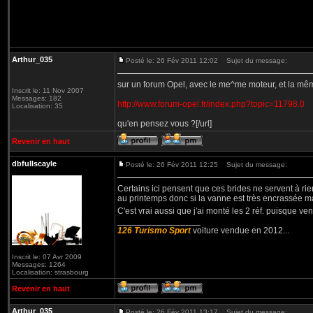
Arthur_035
Posté le: 26 Fév 2011 12:02
Sujet du message:
sur un forum Opel, avec le me^me moteur, et la mêm
Inscrit le: 11 Nov 2007
Messages: 182
http://www.forum-opel.fr/index.php?topic=11798.0
Localisation: 35
qu'en pensez vous ?[/url]
Revenir en haut
dbfullscayle
Posté le: 26 Fév 2011 12:25
Sujet du message:
Certains ici pensent que ces brides ne servent à rien
au printemps donc si la vanne est très encrassée mal
C'est vrai aussi que j'ai monté les 2 réf. puisque 
_________________
126 Turismo Sport
voiture vendue en 2012...
Inscrit le: 07 Avr 2009
Messages: 1264
Localisation: strasbourg
Revenir en haut
Arthur_035
Posté le: 26 Fév 2011 13:17
Sujet du message: