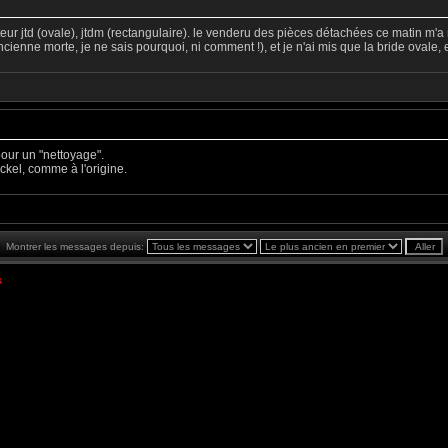
ur jtd (ovale), jtdm (rectangulaire). le venderu des pièces détachées ce matin m'a 
enne morte, je ne sais pourquoi, ni comment !), et je n'ai mis que la bride ovale, 
our un "nettoyage".
nickel, comme à l'origine.
Montrer les messages depuis:
s