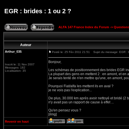
EGR : brides : 1 ou 2 ?
ALFA 147 France Index du Forum
->
Question
Auteur
Arthur_035
Posté le: 25 Fév 2011 21:51
Sujet du message: EGR : br
Bonjour,
Inscrit le: 11 Nov 2007
Messages: 182
Les schémas de positionnement des brides EGR indi
Localisation: 35
La plupart des gens en mettent 2 : en amont, et en av
Je serais tenté de n'en mettre qu'une, en amont, pou
Pourquoi Fiat/alfa les mettent ils en aval ?
je ne vois pas l'explication...
De plus, 30.000 km après avoir nettoyé et bridé (2 b
n'y avait pas un rapport de cause à effet ...
Qu'en pensez vous ?
[/img]
Revenir en haut