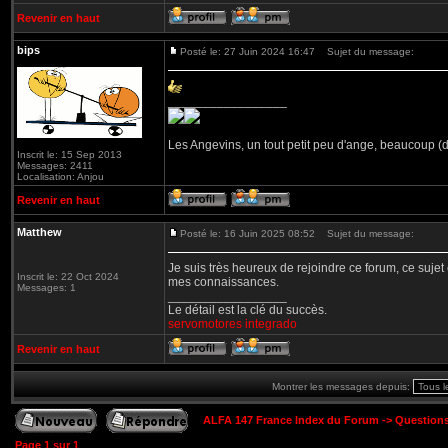
Revenir en haut
bips
Posté le: 27 Juin 2024 16:47
Sujet du message:
_________________
Les Angevins, un tout petit peu d'ange, beaucoup (d
Inscrit le: 15 Sep 2013
Messages: 2411
Localisation: Anjou
Revenir en haut
Matthew
Posté le: 16 Juin 2025 08:52
Sujet du message:
Je suis très heureux de rejoindre ce forum, ce sujet 
Inscrit le: 22 Oct 2024
mes connaissances.
Messages: 1
_________________
Le détail est la clé du succès.
servomotores integrado
Revenir en haut
Montrer les messages depuis:
ALFA 147 France Index du Forum
->
Question
Page
1
sur
1