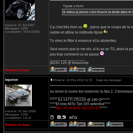
Tipiak a écrit:
le mieux je pense c'est d'ouvrir la durite dans le
Inscrit le: 11 Juil 2007
Ca c'est très bien vu
, parce que le coups de la ser
Messages: 1059
Localisation: TOULOUSE
oublie et utilise la méthode tipiak
Tu vires le filtre à essence et tu alimentes.
Seul soucis que je me dis, si tu as un TS, alors la 
pas trop comment ca se passe
_________________
jtd16v 126 @ beaucoup
Revenir en haut
laguisse
Posté le: 24 Fév 2010 11:51
Sujet du message:
ou sinon tu ouvre ton reservoir, tu fais 2, 3 tonnea
_________________
***** Ex 147TI JTD150 @ 190 O²*****
****Et now MiTo Tjet 155 selective****
****
Ma 147 et MiTo Tjet 155 ICI
*****
Inscrit le: 02 Jan 2008
Messages: 1249
Localisation: LILLE
Revenir en haut