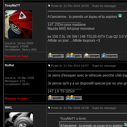
ToxyMaTT
Posté le: 21 Fév 2010 16:53
Sujet du message:
A l'ancienne : tu prends un tuyau et tu aspires
_________________
147 JTDm pour madame
Mazda MX5 NA pour monsieur
ex 156 2.5L V6 SW / 146 TS120 /GTV Cup Q2 3.0 V6
Alfiste un jour ... Alfiste toujours <3
Inscrit le: 14 Avr 2005
Messages: 17928
Localisation: Nancy (54)
Revenir en haut
RoRel
Posté le: 21 Fév 2010 16:57
Sujet du message:
Je viens d'essayer avec le véhicule penché côté tra
Inscrit le: 16 Mar 2008
Messages: 170
Je pense qu'il y a un dispositif spécial par ex une gri
Localisation: 41/62
_________________
147 1.6 TS 105ch
Revenir en haut
MiKL
Posté le: 21 Fév 2010 16:59
Sujet du message:
ToxyMaTT a écrit:
A l'ancienne : tu prends un tuyau et tu aspires