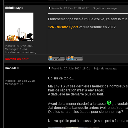
dbfullscayle
Posté le: 24 Fév 2010 20:23
Sujet du message:
Franchement passes à l'huile d'olive, ça sent la frit
_________________
126 Turismo Sport
voiture vendue en 2012...
Inscrit le: 07 Avr 2009
Messages: 1264
Localisation: strasbourg
Revenir en haut
Dav26000
Posté le: 25 Juin 2024 18:01
Sujet du message:
Up sur ce topic...
Inscrit le: 30 Sep 2018
Messages: 15
Ma 147 TS vit ses dernieres heures: de nombreux so
frais de réparation n'est à envisager.
A date, elle ne démarre plus du tout.
Avant de la mener (tracter) à la casse
, je voulai
J'ai démonté la banquette arriere (voir photo) pens
Quelles seraient les étapes pour siphonner svp?
Nb: vu qu'elle part à la casse, je suis pret à faire 