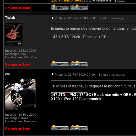
126 Turismo Sport
voiture vendue en 2012...
Revenir en haut
Tipiak
Posté le: 21 Fév 2010 19:58
Sujet du message:
le mieux je pense c'est d'ouvrir la durite dans le mot
_________________
147 1.6 TS 120ch - Essence + GPL
Inscrit le: 18 Mai 2009
Messages: 2479
Localisation: Val d'Oise
Revenir en haut
wil'
Posté le: 21 Fév 2010 20:19
Sujet du message:
Tu ouvres la trappe, tu dégages le bouchon, tu fous t
_________________
147 JTD
m
Ph3 : 17" 8C / Black marmite + OBA / Be
X100 + iPod 120Go accoudoir
Inscrit le: 10 Fév 2009
Messages: 3441
Localisation: Toulouse
Revenir en haut