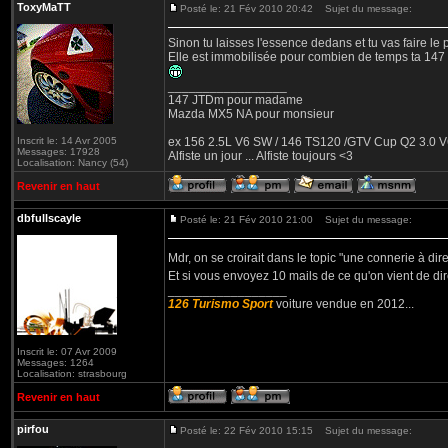
ToxyMaTT
Posté le: 21 Fév 2010 20:42
Sujet du message:
Sinon tu laisses l'essence dedans et tu vas faire le 
Elle est immobilisée pour combien de temps ta 147
_________________
147 JTDm pour madame
Mazda MX5 NA pour monsieur
Inscrit le: 14 Avr 2005
ex 156 2.5L V6 SW / 146 TS120 /GTV Cup Q2 3.0 V6
Messages: 17928
Alfiste un jour ... Alfiste toujours <3
Localisation: Nancy (54)
Revenir en haut
dbfullscayle
Posté le: 21 Fév 2010 21:00
Sujet du message:
Mdr, on se croirait dans le topic "une connerie à dir
Et si vous envoyez 10 mails de ce qu'on vient de d
_________________
126 Turismo Sport
voiture vendue en 2012...
Inscrit le: 07 Avr 2009
Messages: 1264
Localisation: strasbourg
Revenir en haut
pirfou
Posté le: 22 Fév 2010 15:15
Sujet du message: