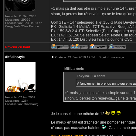
+1 mais ça doit pas être si simple sur une 147.. pre
sinon, tu perces ton réservoir... ça ne te fera qu'un 
Inscrit le: 11 Déc 2003
_________________
Messages: 29056
Golf GTE + 147 selespeed Ti et 156 GTA de Deydey 
Localisation: Les Hauts de
Cergy Val d'Oise France
EX : Giulietta 1.4 MultiAir TCT Executive Rouge
Ex : 159 SW 2.4 JTD Selective (Dist. Corporate) r
EX : 147 T.S. 150 Selespeed Select. Noire Cuir ro
EX : 147 T.S. 120 Dist. Bleu Inca Int. cuir gris CSC
Revenir en haut
dbfullscayle
Posté le: 21 Fév 2010 17:54
Sujet du message:
MiKL a écrit:
ToxyMaTT a écrit:
A l'ancienne : tu prends un tuyau et tu 
+1 mais ça doit pas être si simple sur une 1
Inscrit le: 07 Avr 2009
sinon, tu perces ton réservoir... ça ne te fe
Messages: 1264
Localisation: strasbourg
Je te conseille une mêche de 12
Le mieux en fait est d'acheter une pompe/ seringue d
n'auras pas mauvaise haleine
. Ca a marché pour
_________________