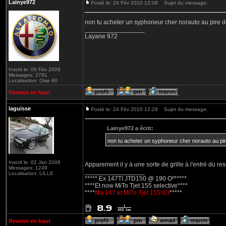
Lainye972
Posté le: 24 Fév 2010 12:08
Sujet du message:
non tu acheter un syphoneur cher norauto au pire 
_________________
Layane 972
Inscrit le: 06 Fév 2009
Messages: 2791
Localisation: Oise 60
Revenir en haut
laguisse
Posté le: 24 Fév 2010 12:29
Sujet du message:
Lainye972 a écrit:
non tu acheter un syphoneur cher norauto au pi
Inscrit le: 02 Jan 2008
Apparement il y à une sorte de grille à l'entré du res
Messages: 1249
_________________
Localisation: LILLE
***** Ex 147TI JTD150 @ 190 O²*****
****Et now MiTo Tjet 155 selective****
****
Ma 147 et MiTo Tjet 155 ICI
*****
Revenir en haut