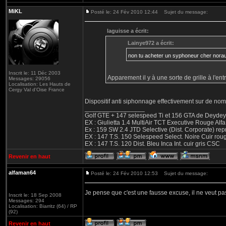
MiKL
Posté le: 24 Fév 2010 12:44
Sujet du message:
laguisse a écrit:
Lainye972 a écrit:
non tu acheter un syphoneur cher norau
Inscrit le: 11 Déc 2003
Apparement il y à une sorte de grille à l'ent
Messages: 29056
Localisation: Les Hauts de
Cergy Val d'Oise France
Dispositif anti siphonnage effectivement sur de nom
_________________
Golf GTE + 147 selespeed Ti et 156 GTA de Deydey 
EX : Giulietta 1.4 MultiAir TCT Executive Rouge
Ex : 159 SW 2.4 JTD Selective (Dist. Corporate) r
EX : 147 T.S. 150 Selespeed Select. Noire Cuir ro
EX : 147 T.S. 120 Dist. Bleu Inca Int. cuir gris CSC
Revenir en haut
alfaman64
Posté le: 24 Fév 2010 12:53
Sujet du message:
Je pense que c'est une fausse excuse, il ne veut pas
Inscrit le: 18 Sep 2008
Messages: 294
Localisation: Biarritz (64) / RP
(92)
Revenir en haut