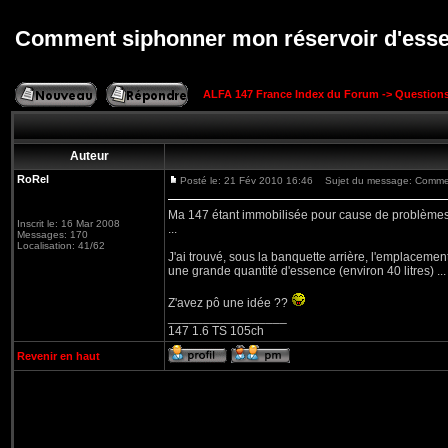
Comment siphonner mon réservoir d'ess
ALFA 147 France Index du Forum
->
Question
Auteur
RoRel
Posté le: 21 Fév 2010 16:46
Sujet du message: Comment
Ma 147 étant immobilisée pour cause de problèmes mu
Inscrit le: 16 Mar 2008
...
Messages: 170
Localisation: 41/62
J'ai trouvé, sous la banquette arrière, l'emplaceme
une grande quantité d'essence (environ 40 litres) ...
Z'avez pô une idée ??
_________________
147 1.6 TS 105ch
Revenir en haut