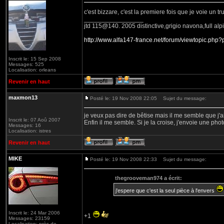
c'est bizzare, c'est la premiere fois que je voie un tr
_________________
jtd 115@140. 2005 distinctive,grigio navona,full alpi
http://www.alfa147-france.net/forum/viewtopic.p
Inscrit le: 15 Sep 2008
Messages: 525
Localisation: orleans
Revenir en haut
maxmon13
Posté le: 19 Nov 2008 22:05
Sujet du message:
je veux pas dire de bêtise mais il me semble que j'ai
Inscrit le: 07 Aoû 2007
Enfin il me semble. Si je la croise, j'envoie une phot
Messages: 16
Localisation: istres
Revenir en haut
MIKE
Posté le: 19 Nov 2008 22:33
Sujet du message:
thegrooveman974 a écrit:
j'espere que c'est la seul pièce à l'envers
Inscrit le: 24 Mar 2006
+1
Messages: 23159
_________________
Localisation: près de