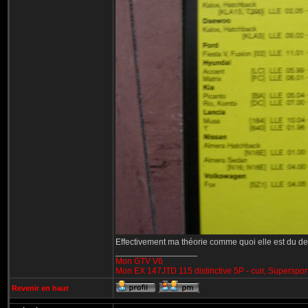
Effectivement ma théorie comme quoi elle est du dern
_________________
Mon GTV V6
Mon EX 147JTD 115 distinctive 5P - cuir, Superspor
Revenir en haut