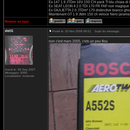
Ex 147 1.9 JTDm 16V 150 CH pack TI blu chiaia di 
Ex SEAT LEON II 2.0 TDI 170 FR FAP noir magique
Ex GIULIETTA 2.0 JTDm² 170 distinctive bianco ghi
Maintenant GT 1.9 Jtdm 150 ch veloce Nero jarama
Revenir en haut
did31
Posté le: 20 Nov 2008 09:01
Sujet du message:
non c'est mars 2005, c'ets un peu flou
Inscrit le: 08 Sep 2007
Messages: 9360
Localisation: toulouse