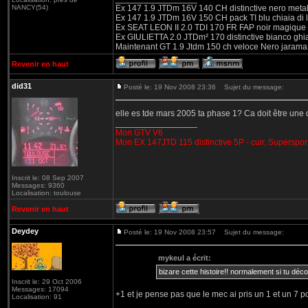
NANCY(54)
Ex 147 1.9 JTDm 16V 140 CH distinctive nero metal
Ex 147 1.9 JTDm 16V 150 CH pack TI blu chiaia di 
Ex SEAT LEON II 2.0 TDI 170 FR FAP noir magique
Ex GIULIETTA 2.0 JTDm² 170 distinctive bianco ghi
Maintenant GT 1.9 Jtdm 150 ch veloce Nero jarama
Revenir en haut
did31
Posté le: 19 Nov 2008 23:36
Sujet du message:
elle es tde mars 2005 ta phase 1? Ca doit être une d
_________________
Mon GTV V6
Mon EX 147JTD 115 distinctive 5P - cuir, Superspor
Inscrit le: 08 Sep 2007
Messages: 9360
Localisation: toulouse
Revenir en haut
Deydey
Posté le: 19 Nov 2008 23:57
Sujet du message:
mykeul a écrit:
bizare cette histoire!! normalement si tu décol
Inscrit le: 29 Oct 2006
Messages: 17094
+1 et je pense pas que le mec ai pris un 1 et un 7 p
Localisation: 91