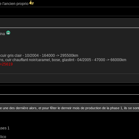
e l'ancien proprio
hina
5, cuir gris clair - 10/2004 - 164000 -> 295500km
ns, cuir chauffant noir/caramel, bose, glastint - 04/2005 - 47000 -> 66000km
?t=25619
e une des dernière alors, et pour fêter le derneir mois de production de la phase 1, ils se so
ases 1
lico