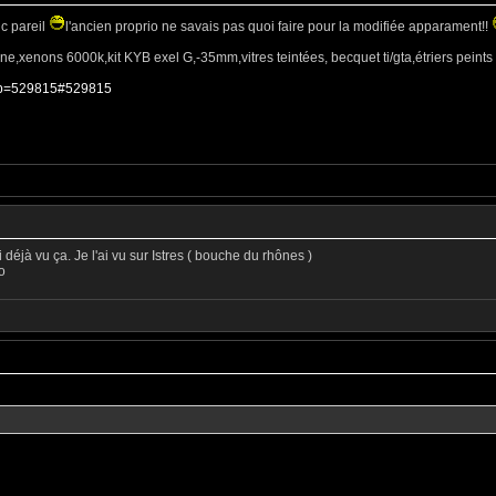
uc pareil
l'ancien proprio ne savais pas quoi faire pour la modifiée apparament!!
ne,xenons 6000k,kit KYB exel G,-35mm,vitres teintées, becquet ti/gta,étriers peints e
hp?p=529815#529815
 déjà vu ça. Je l'ai vu sur Istres ( bouche du rhônes )
o