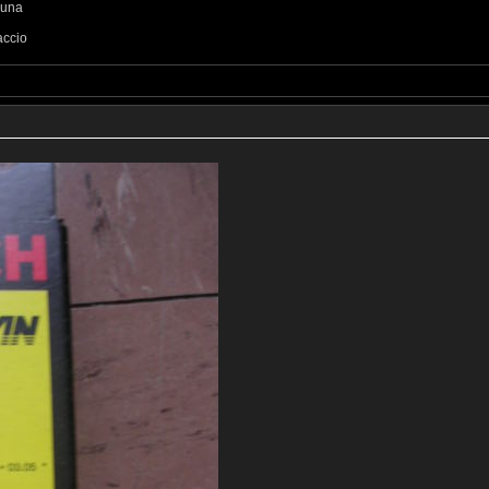
luna
accio