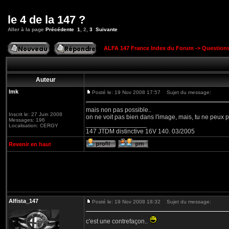
le 4 de la 147 ?
Aller à la page
Précédente
1
,
2
,
3
Suivante
ALFA 147 France Index du Forum
->
Question
Auteur
lmk
Posté le: 19 Nov 2008 17:57
Sujet du message:
mais non pas possible..
Inscrit le: 27 Juin 2008
on ne voit pas bien dans l'image, mais, tu ne peux pa
Messages: 196
_________________
Localisation: CERGY
147 JTDM distinctive 16V 140. 03/2005
Revenir en haut
Alfista_147
Posté le: 19 Nov 2008 18:32
Sujet du message:
c'est une contrefaçon..
_________________