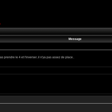
s
Message
s prendre le 4 et l'inverser..il n'ya pas assez de place..