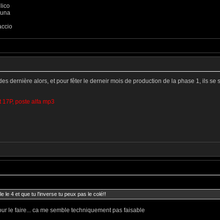
lico
luna
accio
es dernière alors, et pour fêter le derneir mois de production de la phase 1, ils se
t 17P, poste alfa mp3
e le 4 et que tu l'inverse tu peux pas le colé!!
our le faire... ca me semble techniquement pas faisable