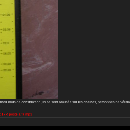
eir mois de construction, ils se sont amusés sur les chaines, personnes ne vérifiait
t 17P, poste alfa mp3