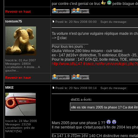
par contre c'est genial ce truc
petite blague d
Revenir en haut
tomtom75
Posté le: 20 Nov 2008 00:00
Sujet du message:
Ta voiture n'est qu'une vulgaire réplique made in c
--> [] clac
_________________
Pour tous les jours :
Giulia Véloce 280 bleu misano - cuir tabac
ex - 147 jtd16v+ distinctive, Ti extérieur, Eibach -3
Pour le plaisir : 147 GTA Q2, boite méca, TOE, xéno
Inscrit le: 01 Avr 2007
http://www.alfa147-france.net/forum/viewtopic.php
Messages: 18804
Localisation: A droite... A
gauche...
Revenir en haut
MIKE
Posté le: 20 Nov 2008 00:14
Sujet du message:
did31 a écrit:
elle es tde mars 2005 ta phase 1? Ca doit êtr
Inscrit le: 24 Mar 2006
Mars 2005 pour une phase 1 ??
Messages: 23159
Il me semblait que c'etait jusqu'à fin de 2004 les ph
Localisation: près de
NANCY(54)
_________________
Ex 147 1.9 JTDm 16V 140 CH distinctive nero metal