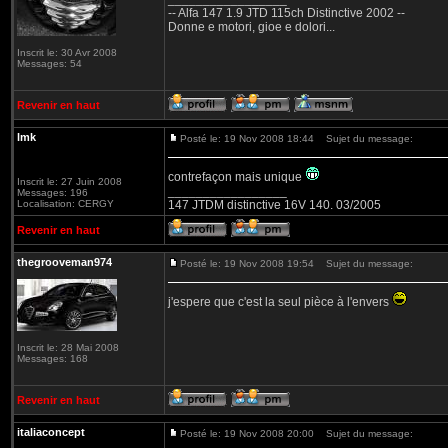
-- Alfa 147 1.9 JTD 115ch Distinctive 2002 --
Donne e motori, gioe e dolori...
Inscrit le: 30 Avr 2008
Messages: 54
Revenir en haut
lmk
Posté le: 19 Nov 2008 18:44
Sujet du message:
contrefaçon mais unique
Inscrit le: 27 Juin 2008
_________________
Messages: 196
Localisation: CERGY
147 JTDM distinctive 16V 140. 03/2005
Revenir en haut
thegrooveman974
Posté le: 19 Nov 2008 19:54
Sujet du message:
j'espere que c'est la seul pièce à l'envers
Inscrit le: 28 Mai 2008
Messages: 168
Revenir en haut
italiaconcept
Posté le: 19 Nov 2008 20:00
Sujet du message: