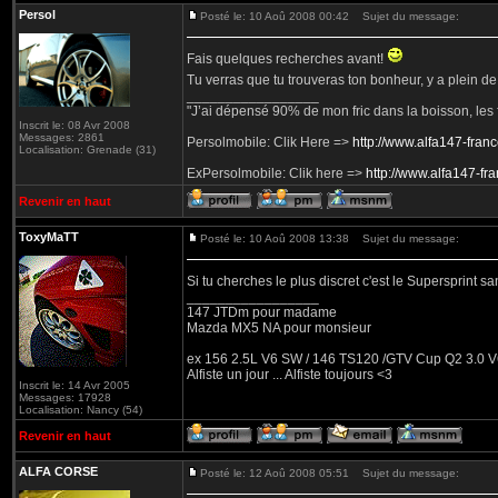
Persol
Posté le: 10 Aoû 2008 00:42
Sujet du message:
Fais quelques recherches avant!
Tu verras que tu trouveras ton bonheur, y a plein de
_________________
"J’ai dépensé 90% de mon fric dans la boisson, les fi
Inscrit le: 08 Avr 2008
Messages: 2861
Persolmobile: Clik Here =>
http://www.alfa147-fran
Localisation: Grenade (31)
ExPersolmobile: Clik here =>
http://www.alfa147-f
Revenir en haut
ToxyMaTT
Posté le: 10 Aoû 2008 13:38
Sujet du message:
Si tu cherches le plus discret c'est le Supersprint 
_________________
147 JTDm pour madame
Mazda MX5 NA pour monsieur
ex 156 2.5L V6 SW / 146 TS120 /GTV Cup Q2 3.0 V6
Alfiste un jour ... Alfiste toujours <3
Inscrit le: 14 Avr 2005
Messages: 17928
Localisation: Nancy (54)
Revenir en haut
ALFA CORSE
Posté le: 12 Aoû 2008 05:51
Sujet du message: