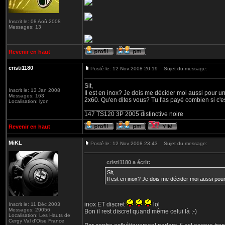
Inscrit le: 08 Aoû 2008
Messages: 13
Revenir en haut
cristi1180
Posté le: 12 Nov 2008 20:19
Sujet du message:
Slt,
Inscrit le: 13 Jan 2008
Il est en inox? Je dois me décider moi aussi pour un
Messages: 163
2x60. Qu'en dites vous? Tu l'as payé combien si c'es
Localisation: lyon
_________________
147 TS120 3P 2005 distinctive noire
Revenir en haut
MiKL
Posté le: 12 Nov 2008 23:43
Sujet du message:
cristi1180 a écrit:
Slt,
Il est en inox? Je dois me décider moi aussi pou
inox ET discret
lol
Inscrit le: 11 Déc 2003
Messages: 29056
Bon il rest discret quand même celui là ;-)
Localisation: Les Hauts de
Cergy Val d'Oise France