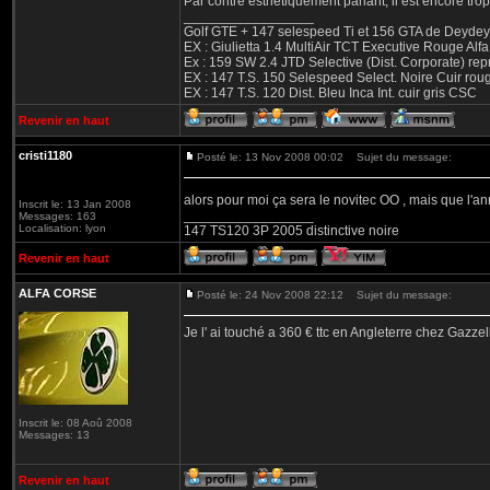
Par contre esthétiquement parlant, il est encore tr
_________________
Golf GTE + 147 selespeed Ti et 156 GTA de Deydey 
EX : Giulietta 1.4 MultiAir TCT Executive Rouge
Ex : 159 SW 2.4 JTD Selective (Dist. Corporate) r
EX : 147 T.S. 150 Selespeed Select. Noire Cuir ro
EX : 147 T.S. 120 Dist. Bleu Inca Int. cuir gris CSC
Revenir en haut
cristi1180
Posté le: 13 Nov 2008 00:02
Sujet du message:
alors pour moi ça sera le novitec OO , mais que l'
Inscrit le: 13 Jan 2008
_________________
Messages: 163
Localisation: lyon
147 TS120 3P 2005 distinctive noire
Revenir en haut
ALFA CORSE
Posté le: 24 Nov 2008 22:12
Sujet du message:
Je l' ai touché a 360 € ttc en Angleterre chez Gazz
Inscrit le: 08 Aoû 2008
Messages: 13
Revenir en haut