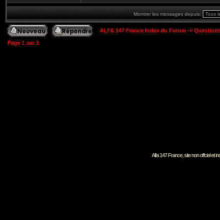
Montrer les messages depuis:
ALFA 147 France Index du Forum
->
Question
Page
1
sur
1
Alfa 147 France, site non offciel et