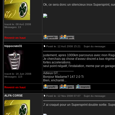
Ok, ce sera donc un silencieux inox Supersprint, su
Inscrit le: 08 Aoû 2008
Messages: 13
Revenir en haut
hippocrate31
Posté le: 12 Aoû 2008 15:21
Sujet du message:
justement, apres 1000km parcourus avec mon Ragazzo
Je cherchais qq chose d'assez discret a bas régime (
fortes accelerations.
seul point négatif, l'instalation, meme par un garage A
_________________
Adieux GT...
Inscrit le: 16 Juin 2008
Bonjour Madame? 147 2.0 Ti
Messages: 115
Bien, enchanté...
Revenir en haut
ALFA CORSE
Posté le: 12 Nov 2008 07:07
Sujet du message:
J' ai craqué pour un Supersprint double sortie. Super