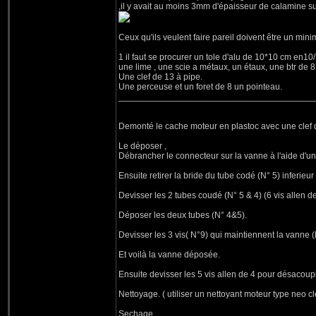
,il y avait au moins 3mm d'épaisseur de calamine sur 
Ceux qu'ils veulent faire pareil doivent être un minim
1 il faut se procurer un tole d'alu de 10*10 cm en
une lime , une scie a métaux, un étaux, une btr de 8 ,
Une clef de 13 à pipe.
Une perceuse et un foret de 8 un pointeau.
________________________________________
Demonté le cache moteur en plastoc avec une clef de
Le déposer ,
Débrancher le connecteur sur la vanne à l'aide d'un t
Ensuite retirer la bride du tube codé (N° 5) inferieur
Devisser les 2 tubes coudé (N° 5 & 4) (6 vis allen 
Déposer les deux tubes (N° 4&5).
Devisser les 3 vis( N°9) qui maintiennent la vanne (
Et voilà la vanne déposée.
Ensuite devisser les 5 vis allen de 4 pour désacoupl
Nettoyage. ( utiliser un nettoyant moteur type neo c
Sechage