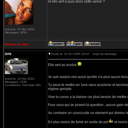
et elle sert à quoi alors cette vanne ?
Inscrit le: 07 Mar 2004
Messages: 3654
Revenir en haut
jgag
Posté le: 22 Oct 2005 18:32
Sujet du message:
Elle sert au ecolos
Je suis surpris moi aussi qu'elle n'a plus aucun brou
Inscrit le: 15 Fév 2004
Messages: 1530
Tu peux te mettre en 1ere sans accelerer et lanchez
Localisation: Grenoble (38)
régime geniale.
Vive la conso a la baisse car plus besoin de mettre u
Pour ceux qui se posent la question , aucun gain d
Au contraire on courcicuite un element qui diminu le
En plus moins de fumé en sortie de pot
et moins 