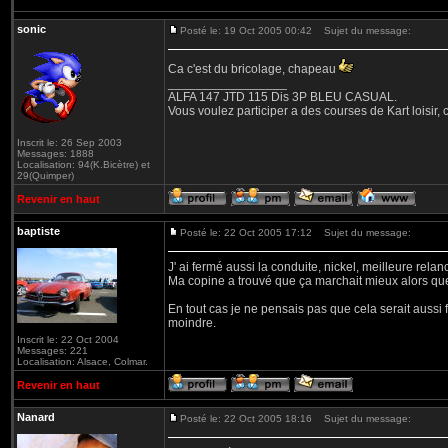
sonic
Posté le: 19 Oct 2005 00:42
Sujet du message:
Ca c'est du bricolage, chapeau
_________________
ALFA 147 JTD 115 Dis 3P BLEU CASUAL.
Vous voulez participer a des courses de Kart loisir, c
Inscrit le: 26 Sep 2003
Messages: 1888
Localisation: 94(K.Bicètre) et
29(Quimper)
Revenir en haut
baptiste
Posté le: 22 Oct 2005 17:12
Sujet du message:
J' ai fermé aussi la conduite, nickel, meilleure relanc
Ma copine a trouvé que ça marchait mieux alors que j
En tout cas je ne pensais pas que cela serait aussi f
moindre.
Inscrit le: 22 Oct 2004
Messages: 221
Localisation: Alsace, Colmar.
Revenir en haut
Nanard
Posté le: 22 Oct 2005 18:16
Sujet du message: