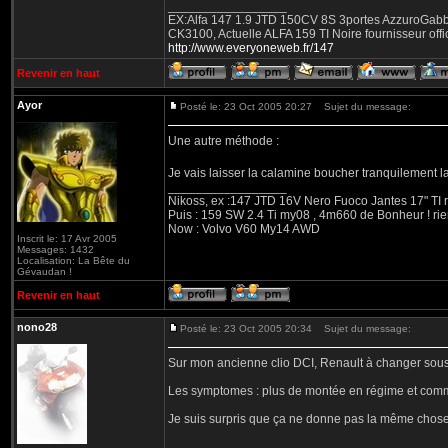
_________________
EX:Alfa 147 1.9 JTD 150CV 8S 3portes AzzuroGabbian
CK3100, Actuelle ALFA 159 TI Noire fournisseur offic
http://www.everyoneweb.fr/147
Revenir en haut
Ayor
Posté le: 23 Oct 2005 20:27
Sujet du message:
Une autre méthode :
Je vais laisser la calamine boucher tranquilement 
_________________
Nikoss, ex :147 JTD 16V Nero Fuoco Jantes 17" TI rép
Puis : 159 SW 2.4 Ti my08 , 4m660 de Bonheur ! rien 
Now : Volvo V60 My14 AWD
Inscrit le: 17 Avr 2005
Messages: 1432
Localisation: La Bête du
Gévaudan !
Revenir en haut
nono28
Posté le: 23 Oct 2005 20:34
Sujet du message:
Sur mon ancienne clio DCI, Renault à changer sous
Les symptomes : plus de montée en régime et comme
Je suis surpris que ça ne donne pas la même chose 