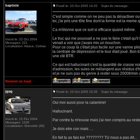
baptiste
Posté le: 23 Oct 2005 14:20
Sujet du message:
C'est simple comme on ne peu pas la désactiver ou s
toi, j'ai pris une tôle fine dont la forme est la meme
Ca m'étonne que ce soit si efficace quand même.
Le truc qui me poussait a ne pas le faire c'etait qu'
Inscrit le: 22 Oct 2004
venait a voir que j'avais mis un bouchon.
Messages: 221
Localisation: Alsace, Colmar.
Pour ce coup là c'était plus facile sur une vanne pi
la centrale de dépression et le tour était joué. Bon 
une clé BTR.
Ce qui est hallucinant c'est la quantité de crasse noi
d'admission, les suies se mélangent aux résidus d'h
et je ne suis pas du genre à rester sous 2000tr/min 
Revenir en haut
jgag
Posté le: 23 Oct 2005 15:35
Sujet du message:
Oui moi aussi pour la calamine!
Hallucinant.
Inscrit le: 15 Fév 2004
Par contre tu m'exuse mais j'ai rien compris au reste.....
Messages: 1530
Localisation: Grenoble (38)
Je dois etre con mais ....
En fait tu as fais koi ???????? TU nous a pas dit...