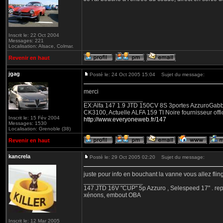
Inscrit le: 22 Oct 2004
Messages: 221
Localisation: Alsace, Colmar.
Revenir en haut
jgag
Posté le: 24 Oct 2005 15:04
Sujet du message:
merci
_________________
EX:Alfa 147 1.9 JTD 150CV 8S 3portes AzzuroGabbian
CK3100, Actuelle ALFA 159 TI Noire fournisseur offic
Inscrit le: 15 Fév 2004
http://www.everyoneweb.fr/147
Messages: 1530
Localisation: Grenoble (38)
Revenir en haut
kancrela
Posté le: 29 Oct 2005 02:20
Sujet du message:
juste pour info en bouchant la vanne vous allez fling
_________________
147 JTD 16V "CUP" 5p Azzuro , Selespeed 17" . repet
xénons, embout OBA
Inscrit le: 12 Mar 2005