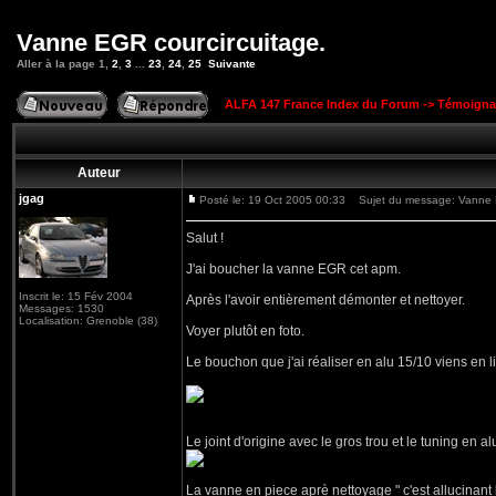
Vanne EGR courcircuitage.
Aller à la page
1
,
2
,
3
...
23
,
24
,
25
Suivante
ALFA 147 France Index du Forum
->
Témoigna
Auteur
jgag
Posté le: 19 Oct 2005 00:33
Sujet du message: Vanne E
Salut !
J'ai boucher la vanne EGR cet apm.
Inscrit le: 15 Fév 2004
Après l'avoir entièrement démonter et nettoyer.
Messages: 1530
Localisation: Grenoble (38)
Voyer plutôt en foto.
Le bouchon que j'ai réaliser en alu 15/10 viens en li
Le joint d'origine avec le gros trou et le tuning en al
La vanne en piece aprè nettoyage " c'est allucinant 