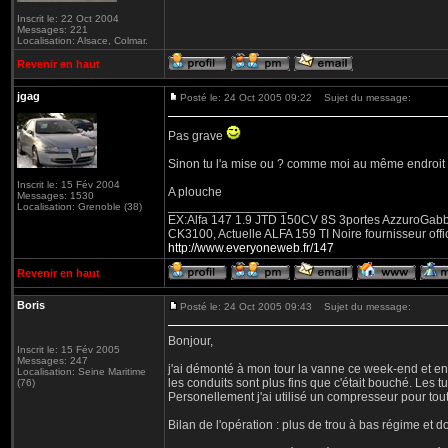
Inscrit le: 22 Oct 2004
Messages: 221
Localisation: Alsace, Colmar.
Revenir en haut
jgag
Posté le: 24 Oct 2005 09:22
Sujet du message:
Pas grave
Sinon tu l'a mise ou ? comme moi au même endroit
Inscrit le: 15 Fév 2004
A plouche
Messages: 1530
_________________
Localisation: Grenoble (38)
EX:Alfa 147 1.9 JTD 150CV 8S 3portes AzzuroGabbian
CK3100, Actuelle ALFA 159 TI Noire fournisseur offic
http://www.everyoneweb.fr/147
Revenir en haut
Boris
Posté le: 24 Oct 2005 09:43
Sujet du message:
Bonjour,
Inscrit le: 15 Fév 2005
Messages: 247
j'ai démonté à mon tour la vanne ce week-end et en 
Localisation: Seine Maritime
les conduits sont plus fins que c'était bouché. Les tu
(76)
Personellement j'ai utilisé un compresseur pour to
Bilan de l'opération : plus de trou à bas régime et d