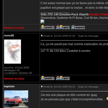
C'est assez normal que ça ne fasse pas la même cho
papillon est grippé par la crasse... et donc si elle ét
_________________
Stilo JTD 140 Emotion Pack Abarth
Novitec Powe
Skywindow, Systeme Hi-Fi Bose, Cuir Bi-ton, Alarme 
Revenir en haut
nono28
Posté le: 24 Oct 2005 01:45
Sujet du message:
Ca, ça me parait pas mal comme explication du pr
_________________
147 Ti Jtd 150 Bleu Castellet à vendre
Inscrit le: 10 Aoû 2005
Messages: 62
Localisation: Chartres 28
Revenir en haut
baptiste
Posté le: 24 Oct 2005 09:12
Sujet du message:
J'ai mis une plaque en tôle comme toi Jgag.
Je ne pensais pas que c'était incompréhensible....