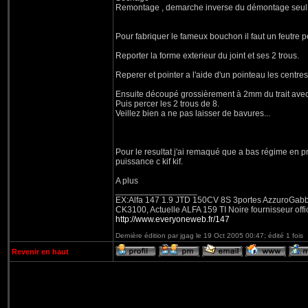
Remontage , demarche inverse du démontage seul di
Pour fabriquer le fameux bouchon il faut un feutre p
Reporter la forme exterieur du joint et ses 2 trous.
Reperer et pointer a l'aide d'un pointeau les centres
Ensuite découpé grossièrement à 2mm du trait avec l
Puis percer les 2 trous de 8.
Veillez bien a ne pas laisser de bavures...
Pour le resultat j'ai remaqué que a bas régime en pr
puissance c kif kif.
A plus
_________________
EX:Alfa 147 1.9 JTD 150CV 8S 3portes AzzuroGabbian
CK3100, Actuelle ALFA 159 TI Noire fournisseur offic
http://www.everyoneweb.fr/147
Dernière édition par jgag le 19 Oct 2005 00:47; édité 1 fois
Revenir en haut