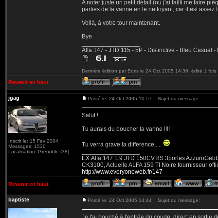
A noter juste un petit détail (où j'ai failli me faire p
parties de la vanne en le nettoyant, car il est assez f
Voilà, à votre tour maintenant.
Bye
_________________
Alfa 147 - JTD 115 - 5P - Distinctive - Bleu Casual 
Dernière édition par Boris le 24 Oct 2005 14:36; édité 1 fois
Revenir en haut
jgag
Posté le: 24 Oct 2005 10:57
Sujet du message:
Salut !
Tu aurais du boucher la vanne !!!!
Inscrit le: 15 Fév 2004
Tu verra grave la difference.....
Messages: 1530
_________________
Localisation: Grenoble (38)
EX:Alfa 147 1.9 JTD 150CV 8S 3portes AzzuroGabbian
CK3100, Actuelle ALFA 159 TI Noire fournisseur offic
http://www.everyoneweb.fr/147
Revenir en haut
baptiste
Posté le: 24 Oct 2005 14:44
Sujet du message:
Je l'ai bouché à l'entrée du coude, direct en sortie 