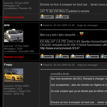
Inscrit le: 10 Aoû 2005
Encore un truc à essayer en tout cas ... tenez nous
Messages: 62
_________________
Localisation: Chartres 28
147 Ti Jtd 150 Bleu Castellet à vendre
Revenir en haut
jgag
Posté le: 23 Oct 2005 21:25
Sujet du message:
Ben ca y est c fait c bouché.....
_________________
EX:Alfa 147 1.9 JTD 150CV 8S 3portes AzzuroGabbian
CK3100, Actuelle ALFA 159 TI Noire fournisseur offic
Inscrit le: 15 Fév 2004
http://www.everyoneweb.fr/147
Messages: 1530
Localisation: Grenoble (38)
Revenir en haut
Foggy
Posté le: 24 Oct 2005 01:25
Sujet du message:
nono28 a écrit:
Sur mon ancienne clio DCI, Renault à changer s
Les symptomes : plus de montée en régime et c
Inscrit le: 09 Nov 2004
Messages: 1113
Je suis surpris que ça ne donne pas la même cho
Localisation: Plaisir (78) -
France - [DCB 78]
Encore un truc à essayer en tout cas ... tenez 