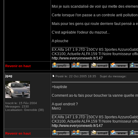
Moi je suis scandalisé de voir qui mette des element
Certe lorsque l'on passe a un controle anti pollution
Mais pour les gens qui roule derriere faut pensé a e
C'est agréable l'odeur du mazout...
A plouche
_________________
EX:Alfa 147 1.9 JTD 150CV 8S 3portes AzzuroGabbian
CK3100, Actuelle ALFA 159 TI Noire fournisseur offic
http://www.everyoneweb.fr/147
Revenir en haut
jgag
Posté le: 22 Oct 2005 18:35
Sujet du message:
>baptiste
Comment as-tu fais pour boucher la vanne quelle met
Inscrit le: 15 Fév 2004
A quel endroit ?
Messages: 1530
Merci
Localisation: Grenoble (38)
_________________
EX:Alfa 147 1.9 JTD 150CV 8S 3portes AzzuroGabbian
CK3100, Actuelle ALFA 159 TI Noire fournisseur offic
http://www.everyoneweb.fr/147
Revenir en haut