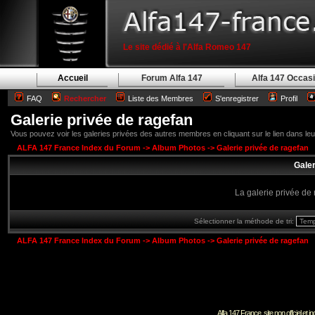
Le site dédié à l'Alfa Romeo 147
Accueil
Forum Alfa 147
Alfa 147 Occas
FAQ
Rechercher
Liste des Membres
S'enregistrer
Profil
Galerie privée de ragefan
Vous pouvez voir les galeries privées des autres membres en cliquant sur le lien dans leur 
ALFA 147 France Index du Forum
->
Album Photos
->
Galerie privée de ragefan
Galer
La galerie privée de 
Sélectionner la méthode de tri:
ALFA 147 France Index du Forum
->
Album Photos
->
Galerie privée de ragefan
Alfa 147 France, site non offciel et