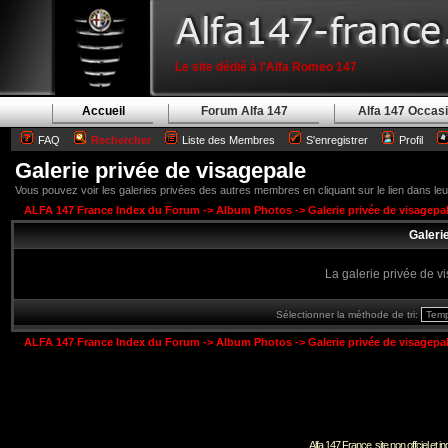
Le site dédié à l'Alfa Romeo 147
Accueil
Forum Alfa 147
Alfa 147 Occas
FAQ
Rechercher
Liste des Membres
S'enregistrer
Profil
Galerie privée de visagepale
Vous pouvez voir les galeries privées des autres membres en cliquant sur le lien dans leur 
ALFA 147 France Index du Forum
->
Album Photos
->
Galerie privée de visagepa
Galeri
La galerie privée de v
Sélectionner la méthode de tri:
ALFA 147 France Index du Forum
->
Album Photos
->
Galerie privée de visagepa
Alfa 147 France, site non offciel et