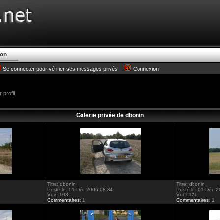
ion
Se connecter pour vérifier ses messages privés
Connexion
profil.
Galerie privée de dbonin
Titre: dbonin
Titre: dbonin
Posté le: 01 Déc 2006 08:34
Posté le: 01 Déc 
Vue: 103
Vue: 121
Commentaires
: 1
Commentaires
: 1