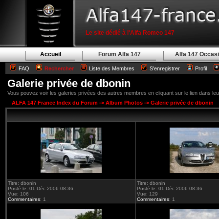
Le site dédié à l'Alfa Romeo 147
Accueil
Forum Alfa 147
Alfa 147 Occas
FAQ
Rechercher
Liste des Membres
S'enregistrer
Profil
Galerie privée de dbonin
Vous pouvez voir les galeries privées des autres membres en cliquant sur le lien dans leur 
ALFA 147 France Index du Forum
->
Album Photos
->
Galerie privée de dbonin
Titre: dbonin
Titre: dbonin
Posté le: 01 Déc 2006 08:36
Posté le: 01 Déc 2006 08:36
Vue: 106
Vue: 129
Commentaires
: 1
Commentaires
: 1