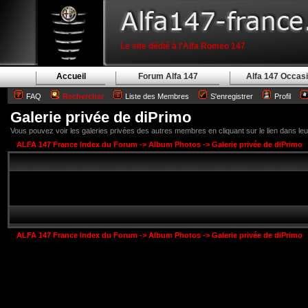
Le site dédié à l'Alfa Romeo 147
Accueil
Forum Alfa 147
Alfa 147 Occas
FAQ
Rechercher
Liste des Membres
S'enregistrer
Profil
Galerie privée de diPrimo
Vous pouvez voir les galeries privées des autres membres en cliquant sur le lien dans leur 
ALFA 147 France Index du Forum
->
Album Photos
->
Galerie privée de diPrimo
ALFA 147 France Index du Forum
->
Album Photos
->
Galerie privée de diPrimo