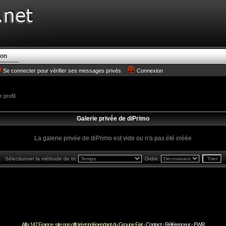
ion
Se connecter pour vérifier ses messages privés
Connexion
profil.
Galerie privée de diPrimo
La galerie privée de diPrimo est vide ou n'a pas été créée
Sélectionner la méthode de tri:
Ordre:
Alfa 147 France, site non offciel et indépendant du Groupe Fiat -
Contact
-
Référenceur
-
EWR