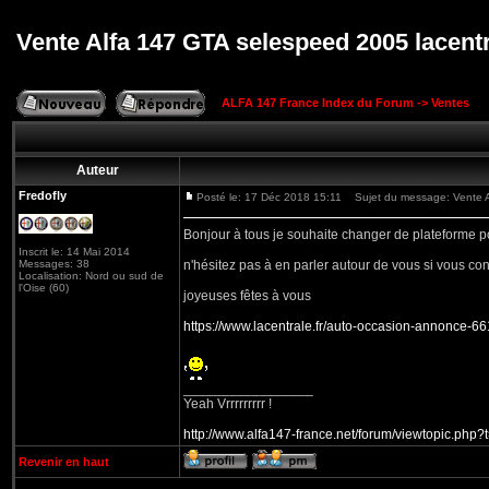
Vente Alfa 147 GTA selespeed 2005 lacent
ALFA 147 France Index du Forum
->
Ventes
Auteur
Fredofly
Posté le: 17 Déc 2018 15:11
Sujet du message: Vente A
Bonjour à tous je souhaite changer de plateforme p
Inscrit le: 14 Mai 2014
Messages: 38
n'hésitez pas à en parler autour de vous si vous c
Localisation: Nord ou sud de
l'Oise (60)
joyeuses fêtes à vous
https://www.lacentrale.fr/auto-occasion-annonce-
_________________
Yeah Vrrrrrrrrr !
http://www.alfa147-france.net/forum/viewtopic.php
Revenir en haut