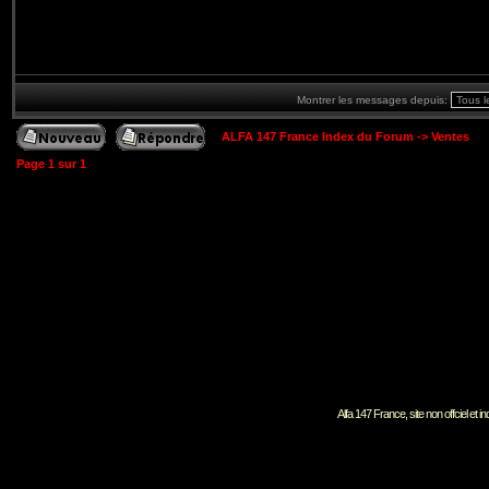
Montrer les messages depuis:
ALFA 147 France Index du Forum
->
Ventes
Page
1
sur
1
Alfa 147 France, site non offciel et