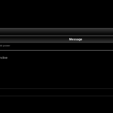
Message
kit power
nctive