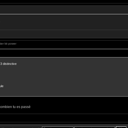
?
er kit power
3 distinctive
ule
combien tu es passé