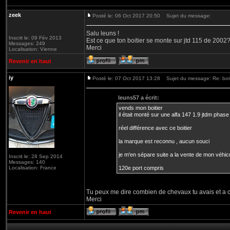
zeek
Posté le: 06 Oct 2017 20:50
Sujet du message:
Salu leuns !
Inscrit le: 09 Fév 2013
Est ce que ton boitier se monte sur jtd 115 de 2002
Messages: 249
Merci
Localisation: Vienne
Revenir en haut
iy
Posté le: 07 Oct 2017 13:28
Sujet du message: Re: boiti
leuns57 a écrit:
vends mon boitier
il était monté sur une alfa 147 1.9 jtdm phase 
réel différence avec ce boitier
la marque est reconnu , aucun souci
je m'en sépare suite a la vente de mon véhic
Inscrit le: 28 Sep 2014
Messages: 140
Localisation: France
120e port compris
Tu peux me dire combien de chevaux tu avais et a 
Merci
Revenir en haut