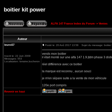
boitier kit power
ALFA 147 France Index du Forum
->
Ventes
Auteur
leuns57
Posté le: 20 Aoû 2017 13:58
Sujet du message: boitier 
vends mon boitier
Inscrit le: 22 Juin 2009
il était monté sur une alfa 147 1.9 jtdm phase 3 disti
Messages: 553
Localisation: lorraine,bucheron
réel différence avec ce boitier
la marque est reconnu , aucun souci
je m'en sépare suite a la vente de mon véhicule
120e port compris
Revenir en haut