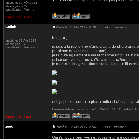
J'ai peut etre,mais je ne vois pas quel piece... Vou
Inscrit le: 09 Fév 2013
Messages: 249
Localisation: Vienne
Revenir en haut
cadich
Posté le: 23 Mai 2017 10:30
Sujet du message:
bonjour ,
Inscrit le: 07 Avr 2014
Messages: 27
je suis a la recherche d'une platine de phare arrier
Localisation: bordeaux
probleme de cosse qui a cramé)...
je rajoute également a ma recherche un pulseur d'ai
est ce que vous auriez ça?et a quel prix?merci
je mets des images trainant sur le site pour illustrer 
edit:je peux prendre le phare entier si c'est plus pra
Dernière édition par cadich le 23 Mai 2017 10:45; édité 1 foi
Revenir en haut
zeek
Posté le: 23 Mai 2017 10:44
Sujet du message:
Oui j'ai tout,je peut vous envoyez le phare complet s