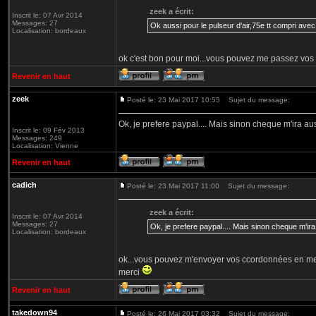
zeek a écrit:
Inscrit le: 07 Avr 2014
Messages: 27
Ok aussi pour le pulseur d'air,75e tt compri avec
Localisation: bordeaux
ok c'est bon pour moi...vous pouvez me passez vos
Revenir en haut
zeek
Posté le: 23 Mai 2017 10:55
Sujet du message:
Ok, je prefere paypal.... Mais sinon cheque m'ira au
Inscrit le: 09 Fév 2013
Messages: 249
Localisation: Vienne
Revenir en haut
cadich
Posté le: 23 Mai 2017 11:00
Sujet du message:
zeek a écrit:
Inscrit le: 07 Avr 2014
Messages: 27
Ok, je prefere paypal.... Mais sinon cheque m'ira
Localisation: bordeaux
ok...vous pouvez m'envoyer vos ccordonnées en messa
merci
Revenir en haut
takedown94
Posté le: 26 Mai 2017 03:32
Sujet du message: