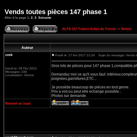
Vends toutes pièces 147 phase 1
Aller à la page
1
,
2
,
3
Suivante
ALFA 147 France Index du Forum
->
Ventes
Auteur
zeek
Posté le: 17 Avr 2017 21:24
Sujet du message: Vends t
Gros lots de pièces pour 147 phase 1,compatible ph
Inscrit le: 09 Fév 2013
Messages: 249
Demandez moi ce qu'il vous faut: intérieur,compteur
Localisation: Vienne
poignées,garniitures,ETC...
Je possède beaucoup de pièces en tout genre.
Prix a voir,ou peut etre echange possible...
Photos sur demande.
Revenir en haut