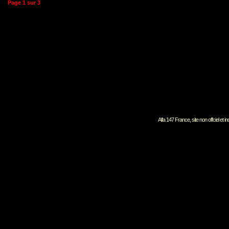
Page
1
sur
3
Alfa 147 France, site non offciel et