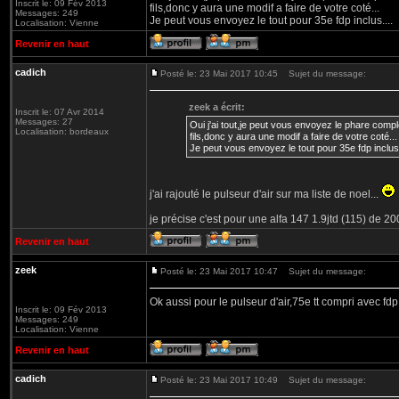
Inscrit le: 09 Fév 2013
fils,donc y aura une modif a faire de votre coté...
Messages: 249
Je peut vous envoyez le tout pour 35e fdp inclus....
Localisation: Vienne
Revenir en haut
cadich
Posté le: 23 Mai 2017 10:45
Sujet du message:
zeek a écrit:
Inscrit le: 07 Avr 2014
Messages: 27
Oui j'ai tout,je peut vous envoyez le phare compl
Localisation: bordeaux
fils,donc y aura une modif a faire de votre coté...
Je peut vous envoyez le tout pour 35e fdp inclus.
j'ai rajouté le pulseur d'air sur ma liste de noel...
je précise c'est pour une alfa 147 1.9jtd (115) de 2
Revenir en haut
zeek
Posté le: 23 Mai 2017 10:47
Sujet du message:
Ok aussi pour le pulseur d'air,75e tt compri avec fdp
Inscrit le: 09 Fév 2013
Messages: 249
Localisation: Vienne
Revenir en haut
cadich
Posté le: 23 Mai 2017 10:49
Sujet du message: