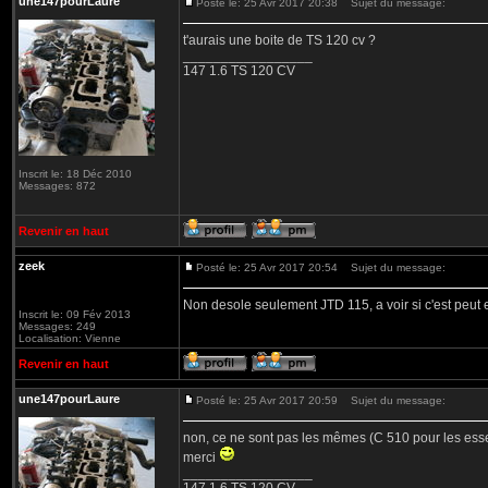
une147pourLaure
Posté le: 25 Avr 2017 20:38
Sujet du message:
t'aurais une boite de TS 120 cv ?
_________________
147 1.6 TS 120 CV
Inscrit le: 18 Déc 2010
Messages: 872
Revenir en haut
zeek
Posté le: 25 Avr 2017 20:54
Sujet du message:
Non desole seulement JTD 115, a voir si c'est peut 
Inscrit le: 09 Fév 2013
Messages: 249
Localisation: Vienne
Revenir en haut
une147pourLaure
Posté le: 25 Avr 2017 20:59
Sujet du message:
non, ce ne sont pas les mêmes (C 510 pour les ess
merci
_________________