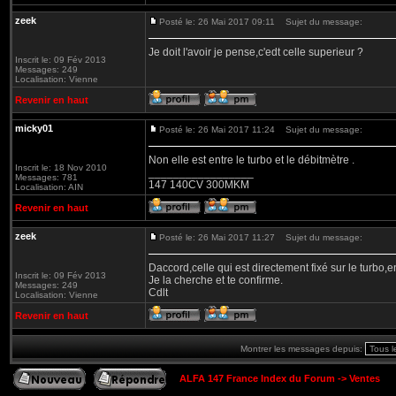
zeek
Posté le: 26 Mai 2017 09:11
Sujet du message:
Je doit l'avoir je pense,c'edt celle superieur ?
Inscrit le: 09 Fév 2013
Messages: 249
Localisation: Vienne
Revenir en haut
micky01
Posté le: 26 Mai 2017 11:24
Sujet du message:
Non elle est entre le turbo et le débitmètre .
Inscrit le: 18 Nov 2010
_________________
Messages: 781
147 140CV 300MKM
Localisation: AIN
Revenir en haut
zeek
Posté le: 26 Mai 2017 11:27
Sujet du message:
Daccord,celle qui est directement fixé sur le turbo,en
Inscrit le: 09 Fév 2013
Je la cherche et te confirme.
Messages: 249
Cdlt
Localisation: Vienne
Revenir en haut
Montrer les messages depuis:
ALFA 147 France Index du Forum
->
Ventes