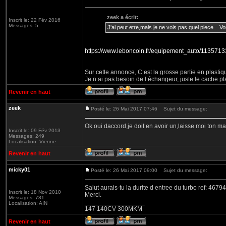
zeek a écrit:
Inscrit le: 22 Fév 2016
Messages: 5
J'ai peut etre,mais je ne vois pas quel piece... 
https://www.leboncoin.fr/equipement_auto/11357
Sur cette annonce, C est la grosse partie en plastiq
Je n ai pas besoin de l échangeur, juste le cache pl
Revenir en haut
zeek
Posté le: 26 Mai 2017 07:46
Sujet du message:
Ok oui daccord,je doit en avoir un,laisse moi ton mail
Inscrit le: 09 Fév 2013
Messages: 249
Localisation: Vienne
Revenir en haut
micky01
Posté le: 26 Mai 2017 09:00
Sujet du message:
Salut aurais-tu la durite d entree du turbo ref: 4679
Inscrit le: 18 Nov 2010
Merci.
Messages: 781
_________________
Localisation: AIN
147 140CV 300MKM
Revenir en haut