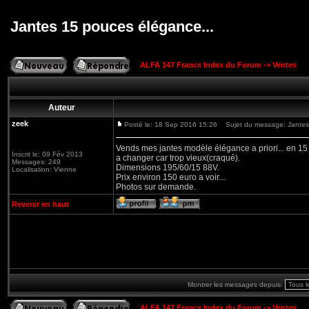
Jantes 15 pouces élégance...
ALFA 147 France Index du Forum
->
Ventes
Auteur
zeek
Posté le: 18 Sep 2016 15:26
Sujet du message: Jantes 
Vends mes jantes modèle élégance a priori... en 
Inscrit le: 09 Fév 2013
a changer car trop vieux(craqué).
Messages: 249
Dimensions 195/60/15 88V.
Localisation: Vienne
Prix environ 150 euro a voir...
Photos sur demande.
Revenir en haut
Montrer les messages depuis:
ALFA 147 France Index du Forum
->
Ventes