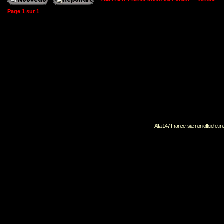
Page
1
sur
1
Alfa 147 France, site non offciel et