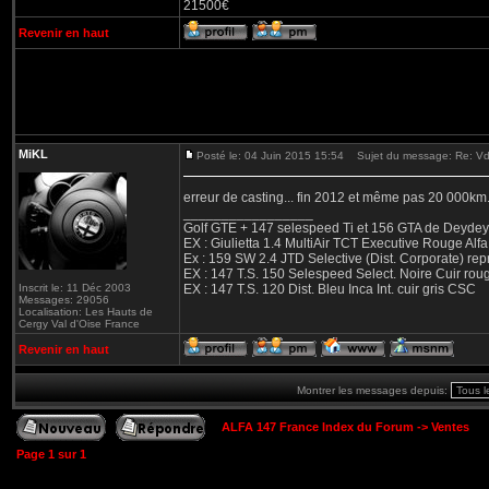
21500€
Revenir en haut
MiKL
Posté le: 04 Juin 2015 15:54
Sujet du message: Re: Vds 
erreur de casting... fin 2012 et même pas 20 000km..
_________________
Golf GTE + 147 selespeed Ti et 156 GTA de Deydey 
EX : Giulietta 1.4 MultiAir TCT Executive Rouge
Ex : 159 SW 2.4 JTD Selective (Dist. Corporate) r
EX : 147 T.S. 150 Selespeed Select. Noire Cuir ro
Inscrit le: 11 Déc 2003
EX : 147 T.S. 120 Dist. Bleu Inca Int. cuir gris CSC
Messages: 29056
Localisation: Les Hauts de
Cergy Val d'Oise France
Revenir en haut
Montrer les messages depuis:
ALFA 147 France Index du Forum
->
Ventes
Page
1
sur
1