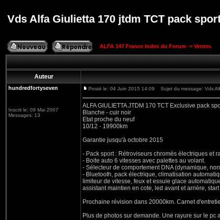
Vds Alfa Giulietta 170 jtdm TCT pack spor
ALFA 147 France Index du Forum
->
Ventes
Auteur
hundredfortyseven
Posté le: 04 Juin 2015 14:09
Sujet du message: Vds Alfa
ALFA GIULIETTA JTDM 170 TCT Exclusive pack spo
Inscrit le: 09 Mai 2007
Blanche - cuir noir
Messages: 13
Etat proche du neuf
10/12 - 19900km
Garantie jusqu'à octobre 2015
- Pack sport : Rétroviseurs chromés électriques et r
- Boite auto 6 vitesses avec palettes au volant.
- Sélecteur de comportement DNA (dynamique, norm
- Bluetooth, pack électrique, climatisation automati
limiteur de vitesse, feux et essuie glace automatique
assistant maintien en cote, led avant et arrière, start
Prochaine révision dans 20000km. Carnet d'entretie
Plus de photos sur demande. Une rayure sur le pc av