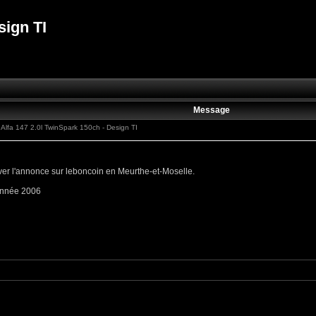
sign TI
Message
lfa 147 2.0l TwinSpark 150ch - Design TI
ver l'annonce sur leboncoin en Meurthe-et-Moselle.
 année 2006