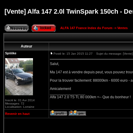
[Vente] Alfa 147 2.0l TwinSpark 150ch - De
ALFA 147 France Index du Forum
->
Ventes
Auteur
Spiiiike
Posté le: 15 Jan 2015 11:27
Sujet du message: [Vente] A
Salut,
Ma 147 est à vendre depuis peut, vous pouvez trou
Pour la trouver facilement: 88000km - 6000 euro -
Amicalement
_________________
Alfa 147 2.0 TS TI, 80 000km <-- Que du bonheur !
Inscrit le: 01 Avr 2014
Messages: 72
Localisation: Lorraine
Revenir en haut