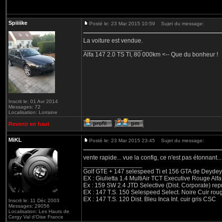
Spiiiike
Posté le: 23 Mar 2015 10:59
Sujet du message:
La voiture est vendue.
_________________
Alfa 147 2.0 TS TI, 80 000km <-- Que du bonheur !
Inscrit le: 01 Avr 2014
Messages: 72
Localisation: Lorraine
Revenir en haut
MiKL
Posté le: 23 Mar 2015 23:45
Sujet du message:
vente rapide... vue la config, ce n'est pas étonnant... 
_________________
Golf GTE + 147 selespeed Ti et 156 GTA de Deydey 
EX : Giulietta 1.4 MultiAir TCT Executive Rouge
Ex : 159 SW 2.4 JTD Selective (Dist. Corporate) r
EX : 147 T.S. 150 Selespeed Select. Noire Cuir ro
EX : 147 T.S. 120 Dist. Bleu Inca Int. cuir gris CSC
Inscrit le: 11 Déc 2003
Messages: 29056
Localisation: Les Hauts de
Cergy Val d'Oise France