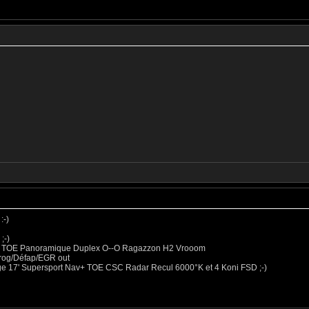
:-)
;-)
 Alfa TOE Panoramique Duplex O--O Ragazzon H2 Vrooom
eprog/Défap/EGR out
uge 17' Supersport Nav+ TOE CSC Radar Recul 6000°K et 4 Koni FSD ;-)