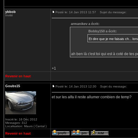
ybbob
Posté le: 14 Jan 2013 11:57
Sujet du message:
Invité
armanikev a écrit:
Bobby150 a écrit:
Et dire que je me faisais ch... lor
ah ben là c'est toi qui est à coté de te
+1
Revenir en haut
Goubs15
Posté le: 14 Jan 2013 12:30
Sujet du message:
et sur les alfa il reste allumer combien de temp?
Inscrit le: 16 Déc 2012
Messages: 312
Localisation: Maurs ( Cantal )
Revenir en haut