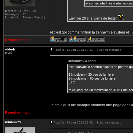
et sur les alfa il reste allumer c
Inscrit le: 16 Déc 2012
Messages: 312
Localisation: Maurs ( Cantal )
Environ 20 s je viens de tester
.
et c'est qoi comme finition la tienne? ce system et 
Revenir en haut
ybbob
Posté le: 14 Jan 2013 12:41
Sujet du message:
Invité
armanikev a écrit:
c'est suivant le nombre d'appel de phares que t
1 impulsion = 30 sec de lumière
2 impulsions = 60 sec de lumière
ETC
et ce jusqu'as un maximum de 3'30" il me se
Je crois qu’il me manque vraiment une page dans 
Revenir en haut
armanikev
Posté le: 14 Jan 2013 12:42
Sujet du message: