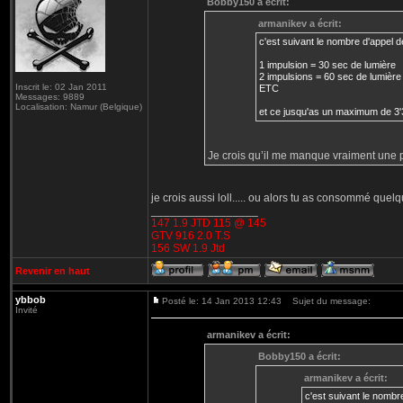
Bobby150 a écrit:
armanikev a écrit:
c'est suivant le nombre d'appel de
1 impulsion = 30 sec de lumière
2 impulsions = 60 sec de lumière
Inscrit le: 02 Jan 2011
ETC
Messages: 9889
Localisation: Namur (Belgique)
et ce jusqu'as un maximum de 3'
Je crois qu’il me manque vraiment une
je crois aussi loll..... ou alors tu as consommé quelq
_________________
147 1.9 JTD 115 @ 145
GTV 916 2.0 T.S
156 SW 1.9 Jtd
Revenir en haut
ybbob
Posté le: 14 Jan 2013 12:43
Sujet du message:
Invité
armanikev a écrit:
Bobby150 a écrit:
armanikev a écrit:
c'est suivant le nombre