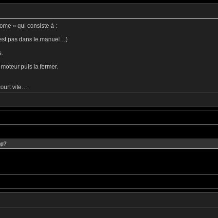
ome » qui consiste à :
’est pas dans le manuel…)
s.
e moteur puis la fermer.
court vite….
mp?