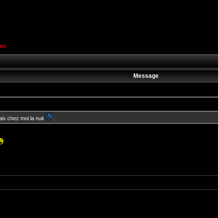
ons
Message
rais chez moi la nuit
.