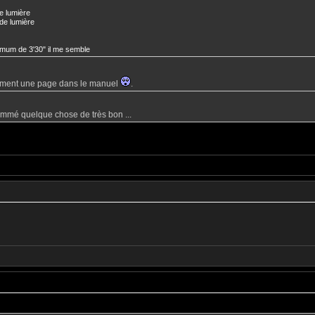
e lumière
de lumière
imum de 3'30" il me semble
aiment une page dans le manuel
.
onsommé quelque chose de très bon ...