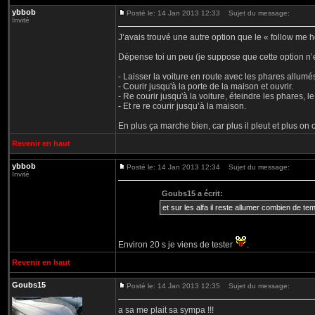
ybbob
Posté le: 14 Jan 2013 12:33
Sujet du message:
Invité
J’avais trouvé une autre option que le « follow me h
Dépense toi un peu (je suppose que cette option n
- Laisser la voiture en route avec les phares allumé
- Courir jusqu'à la porte de la maison et ouvrir.
- Re courir jusqu'à la voiture, éteindre les phares, l
- Et re re courir jusqu’à la maison.
En plus ça marche bien, car plus il pleut et plus on 
Revenir en haut
ybbob
Posté le: 14 Jan 2013 12:34
Sujet du message:
Invité
Goubs15 a écrit:
et sur les alfa il reste allumer combien de te
Environ 20 s je viens de tester
.
Revenir en haut
Goubs15
Posté le: 14 Jan 2013 12:35
Sujet du message:
a sa me plait sa sympa !!!