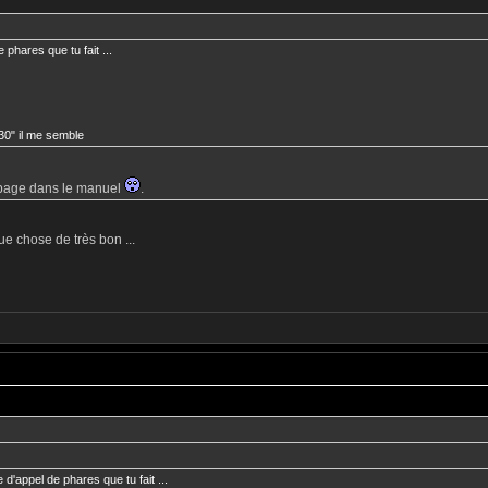
 phares que tu fait ...
30" il me semble
 page dans le manuel
.
ue chose de très bon ...
 d'appel de phares que tu fait ...