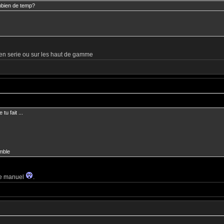
ombien de temp?
il en serie ou sur les haut de gamme
u fait ...
mble
le manuel
.