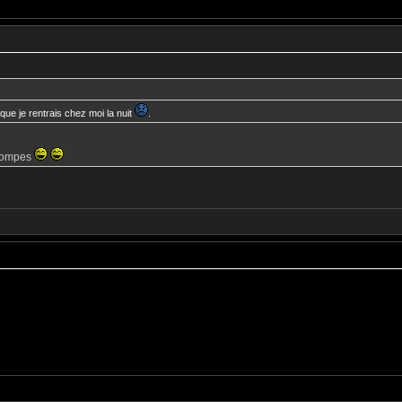
sque je rentrais chez moi la nuit
.
s pompes