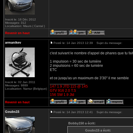
Inscrit le: 16 Déc 2012
Messages: 312
Localisation: Maurs ( Cantal )
Revenir en haut
armanikev
Posté le: 14 Jan 2013 12:39
Sujet du message:
c'est suivant le nombre d'appel de phares que tu fait 
1 impulsion = 30 sec de lumière
2 impulsions = 60 sec de lumière
ETC
et ce jusqu'as un maximum de 3'30" il me semble
_________________
Inscrit le: 02 Jan 2011
Messages: 9889
147 1.9 JTD 115 @ 145
Localisation: Namur (Belgique)
GTV 916 2.0 T.S
156 SW 1.9 Jtd
Revenir en haut
Goubs15
Posté le: 14 Jan 2013 12:41
Sujet du message:
Bobby150 a écrit:
Goubs15 a écrit: