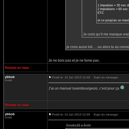
1 impulsion = 30 sec d
2 impulsions = 60 sec 
ETC
et ce jusqu'as un max
Je crois qu’il me manque vr
je crois aussi loll..... ou alors tu as c
Je ne bois pas et je ne fume pas.
Revenir en haut
ybbob
Posté le: 14 Jan 2013 12:46
Sujet du message:
Invité
J’ai un manuel luxembourgeois, c’est pour ça
.
Revenir en haut
ybbob
Posté le: 14 Jan 2013 12:49
Sujet du message:
Invité
Goubs15 a écrit: