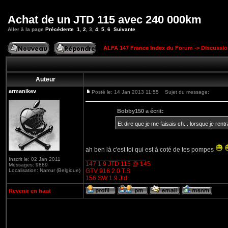
Achat de un JTD 115 avec 240 000km
Aller à la page
Précédente
1
,
2
,
3
,
4
,
5
,
6
Suivante
ALFA 147 France Index du Forum
->
Discussi
Auteur
armanikev
Posté le: 14 Jan 2013 11:55
Sujet du message:
Bobby150 a écrit:
Et dire que je me faisais ch... lorsque je rent
ah ben là c'est toi qui est à coté de tes pompes
_________________
Inscrit le: 02 Jan 2011
147 1.9 JTD 115 @ 145
Messages: 9889
Localisation: Namur (Belgique)
GTV 916 2.0 T.S
156 SW 1.9 Jtd
Revenir en haut