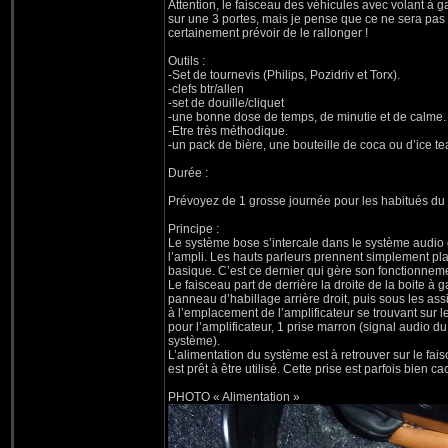
Attention, le faisceau des véhicules avec volant à 
sur une 3 portes, mais je pense que ce ne sera pa
certainement prévoir de le rallonger !
Outils :
-Set de tournevis (Philips, Pozidriv et Torx).
-clefs btr/allen
-set de douille/cliquet
-une bonne dose de temps, de minutie et de calme.
-Etre très méthodique.
-un pack de bière, une bouteille de coca ou d’ice te
Durée :
Prévoyez de 1 grosse journée pour les habitués du 
Principe :
Le système bose s’intercale dans le système audio d
l’ampli. Les hauts parleurs prennent simplement plac
basique. C’est ce dernier qui gère son fonctionnem
Le faisceau part de derrière la droite de la boite à 
panneau d’habillage arrière droit, puis sous les assi
à l’emplacement de l’amplificateur se trouvant sur l
pour l’amplificateur, 1 prise marron (signal audio du
système).
L’alimentation du système est à retrouver sur le fai
est prêt à être utilisé. Cette prise est parfois bien 
PHOTO « Alimentation »