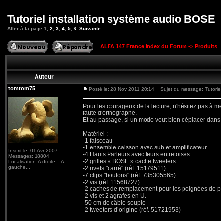
Tutoriel installation système audio BOSE
Aller à la page
1
,
2
,
3
,
4
,
5
,
6
Suivante
ALFA 147 France Index du Forum
->
Produits
Auteur
tomtom75
Posté le: 28 Nov 2011 20:14
Sujet du message: Tutoriel
Pour les courageux de la lecture, n'hésitez pas à
faute d'orthographe.
Et au passage, si un modo veut bien déplacer dans l
Matériel :
-1 faisceau
-1 ensemble caisson avec sub et amplificateur
Inscrit le: 01 Avr 2007
-4 Hauts Parleurs avec leurs entretoises
Messages: 18804
-2 grilles « BOSE » cache tweeters
Localisation: A droite... A
gauche...
-2 rivets "carré" (réf. 15179511)
-7 clips "boutons" (réf. 735305565)
-2 vis (réf. 11568727)
-2 caches de remplacement pour les poignées de p
-2 vis et 2 agrafes en U.
-50 cm de câble souple
-2 tweeters d’origine (réf. 51721953)