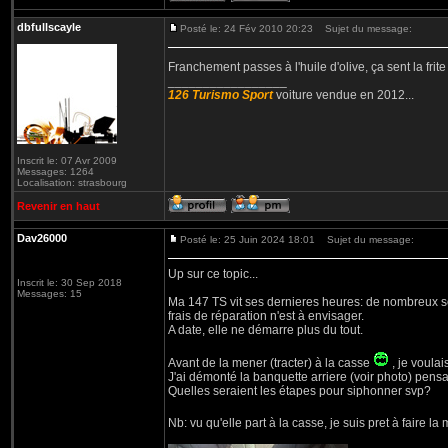
dbfullscayle
Posté le: 24 Fév 2010 20:23
Sujet du message:
Franchement passes à l'huile d'olive, ça sent la frit
_________________
126 Turismo Sport
voiture vendue en 2012...
Inscrit le: 07 Avr 2009
Messages: 1264
Localisation: strasbourg
Revenir en haut
Dav26000
Posté le: 25 Juin 2024 18:01
Sujet du message:
Up sur ce topic...
Inscrit le: 30 Sep 2018
Messages: 15
Ma 147 TS vit ses dernieres heures: de nombreux so
frais de réparation n'est à envisager.
A date, elle ne démarre plus du tout.
Avant de la mener (tracter) à la casse
, je voulai
J'ai démonté la banquette arriere (voir photo) pens
Quelles seraient les étapes pour siphonner svp?
Nb: vu qu'elle part à la casse, je suis pret à faire 