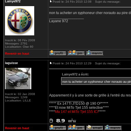
Lainye972
Posté le: 24 Fév 2010 12:08
Sujet du message:
non tu acheter un syphoneur cher norauto au pire 
_________________
Layane 972
Inscrit le: 06 Fév 2009
Messages: 2791
Localisation: Oise 60
Revenir en haut
laguisse
Posté le: 24 Fév 2010 12:29
Sujet du message:
Lainye972 a écrit:
non tu acheter un syphoneur cher norauto au pi
Inscrit le: 02 Jan 2008
Apparement il y à une sorte de grille à l'entré du res
Messages: 1249
_________________
Localisation: LILLE
***** Ex 147TI JTD150 @ 190 O²*****
****Et now MiTo Tjet 155 selective****
****
Ma 147 et MiTo Tjet 155 ICI
*****
Revenir en haut