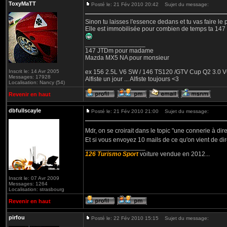
ToxyMaTT
Posté le: 21 Fév 2010 20:42
Sujet du message:
Sinon tu laisses l'essence dedans et tu vas faire le 
Elle est immobilisée pour combien de temps ta 147
_________________
147 JTDm pour madame
Mazda MX5 NA pour monsieur
Inscrit le: 14 Avr 2005
ex 156 2.5L V6 SW / 146 TS120 /GTV Cup Q2 3.0 V6
Messages: 17928
Alfiste un jour ... Alfiste toujours <3
Localisation: Nancy (54)
Revenir en haut
dbfullscayle
Posté le: 21 Fév 2010 21:00
Sujet du message:
Mdr, on se croirait dans le topic "une connerie à dir
Et si vous envoyez 10 mails de ce qu'on vient de d
_________________
126 Turismo Sport
voiture vendue en 2012...
Inscrit le: 07 Avr 2009
Messages: 1264
Localisation: strasbourg
Revenir en haut
pirfou
Posté le: 22 Fév 2010 15:15
Sujet du message: