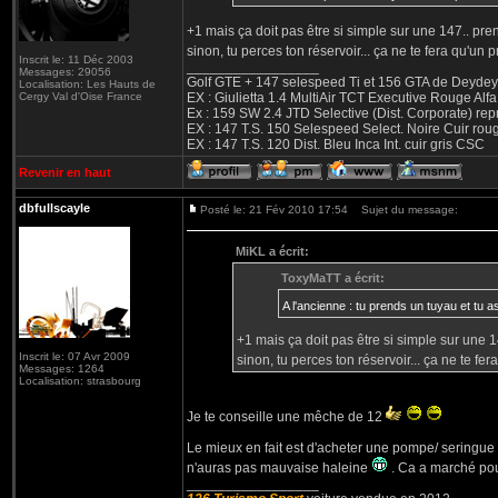
+1 mais ça doit pas être si simple sur une 147.. pre
sinon, tu perces ton réservoir... ça ne te fera qu'un 
Inscrit le: 11 Déc 2003
_________________
Messages: 29056
Golf GTE + 147 selespeed Ti et 156 GTA de Deydey 
Localisation: Les Hauts de
Cergy Val d'Oise France
EX : Giulietta 1.4 MultiAir TCT Executive Rouge
Ex : 159 SW 2.4 JTD Selective (Dist. Corporate) r
EX : 147 T.S. 150 Selespeed Select. Noire Cuir ro
EX : 147 T.S. 120 Dist. Bleu Inca Int. cuir gris CSC
Revenir en haut
dbfullscayle
Posté le: 21 Fév 2010 17:54
Sujet du message:
MiKL a écrit:
ToxyMaTT a écrit:
A l'ancienne : tu prends un tuyau et tu 
+1 mais ça doit pas être si simple sur une 1
Inscrit le: 07 Avr 2009
sinon, tu perces ton réservoir... ça ne te fe
Messages: 1264
Localisation: strasbourg
Je te conseille une mêche de 12
Le mieux en fait est d'acheter une pompe/ seringue d
n'auras pas mauvaise haleine
. Ca a marché pour
_________________