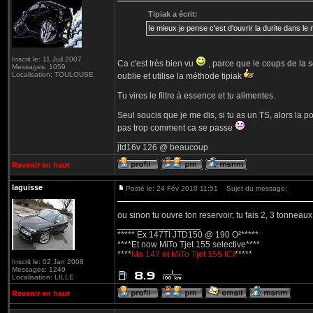
Tipiak a écrit:
le mieux je pense c'est d'ouvrir la durite dans le
Inscrit le: 11 Juil 2007
Ca c'est très bien vu
, parce que le coups de la ser
Messages: 1059
Localisation: TOULOUSE
oublie et utilise la méthode tipiak
Tu vires le filtre à essence et tu alimentes.
Seul soucis que je me dis, si tu as un TS, alors la 
pas trop comment ca se passe
_________________
jtd16v 126 @ beaucoup
Revenir en haut
laguisse
Posté le: 24 Fév 2010 11:51
Sujet du message:
ou sinon tu ouvre ton reservoir, tu fais 2, 3 tonnea
_________________
***** Ex 147TI JTD150 @ 190 O²*****
****Et now MiTo Tjet 155 selective****
****
Ma 147 et MiTo Tjet 155 ICI
*****
Inscrit le: 02 Jan 2008
Messages: 1249
Localisation: LILLE
Revenir en haut