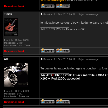
126 Turismo Sport
voiture vendue en 2012...
Revenir en haut
Tipiak
Posté le: 21 Fév 2010 19:58
Sujet du message:
le mieux je pense c'est d'ouvrir la durite dans le mot
_________________
147 1.6 TS 120ch - Essence + GPL
Inscrit le: 18 Mai 2009
Messages: 2479
Localisation: Val d'Oise
Revenir en haut
wil'
Posté le: 21 Fév 2010 20:19
Sujet du message:
Tu ouvres la trappe, tu dégages le bouchon, tu fous t
_________________
147 JTD
m
Ph3 : 17" 8C / Black marmite + OBA / Be
X100 + iPod 120Go accoudoir
Inscrit le: 10 Fév 2009
Messages: 3441
Localisation: Toulouse
Revenir en haut