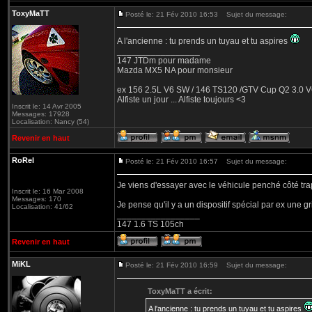
ToxyMaTT
Posté le: 21 Fév 2010 16:53
Sujet du message:
A l'ancienne : tu prends un tuyau et tu aspires
_________________
147 JTDm pour madame
Mazda MX5 NA pour monsieur
ex 156 2.5L V6 SW / 146 TS120 /GTV Cup Q2 3.0 V6
Alfiste un jour ... Alfiste toujours <3
Inscrit le: 14 Avr 2005
Messages: 17928
Localisation: Nancy (54)
Revenir en haut
RoRel
Posté le: 21 Fév 2010 16:57
Sujet du message:
Je viens d'essayer avec le véhicule penché côté tra
Inscrit le: 16 Mar 2008
Messages: 170
Je pense qu'il y a un dispositif spécial par ex une gri
Localisation: 41/62
_________________
147 1.6 TS 105ch
Revenir en haut
MiKL
Posté le: 21 Fév 2010 16:59
Sujet du message:
ToxyMaTT a écrit:
A l'ancienne : tu prends un tuyau et tu aspires