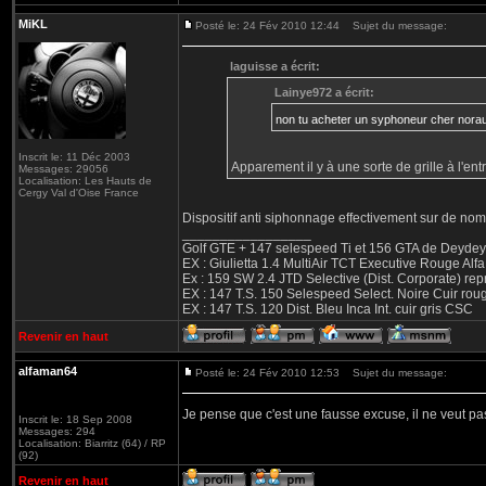
MiKL
Posté le: 24 Fév 2010 12:44
Sujet du message:
laguisse a écrit:
Lainye972 a écrit:
non tu acheter un syphoneur cher norau
Inscrit le: 11 Déc 2003
Apparement il y à une sorte de grille à l'ent
Messages: 29056
Localisation: Les Hauts de
Cergy Val d'Oise France
Dispositif anti siphonnage effectivement sur de nom
_________________
Golf GTE + 147 selespeed Ti et 156 GTA de Deydey 
EX : Giulietta 1.4 MultiAir TCT Executive Rouge
Ex : 159 SW 2.4 JTD Selective (Dist. Corporate) r
EX : 147 T.S. 150 Selespeed Select. Noire Cuir ro
EX : 147 T.S. 120 Dist. Bleu Inca Int. cuir gris CSC
Revenir en haut
alfaman64
Posté le: 24 Fév 2010 12:53
Sujet du message:
Je pense que c'est une fausse excuse, il ne veut pas
Inscrit le: 18 Sep 2008
Messages: 294
Localisation: Biarritz (64) / RP
(92)
Revenir en haut