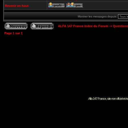
Revenir en haut
Montrer les messages depuis:
ALFA 147 France Index du Forum
->
Question
Page
1
sur
1
Alfa 147 France, site non offciel et