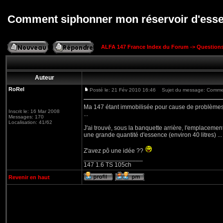
Comment siphonner mon réservoir d'ess
ALFA 147 France Index du Forum
->
Question
Auteur
RoRel
Posté le: 21 Fév 2010 16:46
Sujet du message: Comment
Ma 147 étant immobilisée pour cause de problèmes mu
Inscrit le: 16 Mar 2008
...
Messages: 170
Localisation: 41/62
J'ai trouvé, sous la banquette arrière, l'emplaceme
une grande quantité d'essence (environ 40 litres) ...
Z'avez pô une idée ??
_________________
147 1.6 TS 105ch
Revenir en haut