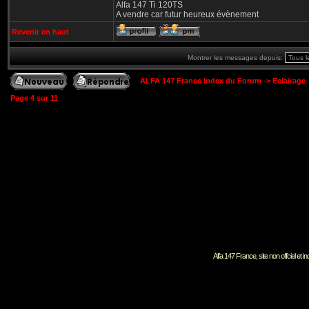
Alfa 147 Ti 120TS
A vendre car futur heureux évènement
Revenir en haut
Montrer les messages depuis:
ALFA 147 France Index du Forum
->
Eclairage
Page
4
sur
11
Alfa 147 France, site non offciel et