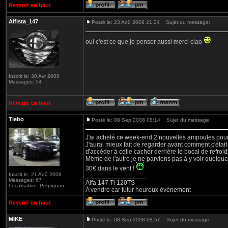
Revenir en haut
Alfista_147
Posté le: 23 Aoû 2008 21:24
Sujet du message:
oui c'est ce que je penser aussi merci ciao
Inscrit le: 30 Avr 2008
Messages: 54
Revenir en haut
Tiebo
Posté le: 08 Sep 2008 08:14
Sujet du message:
J'ai acheté ce week-end 2 nouvelles ampoules pour
J'aurai mieux fait de regarder avant comment c'étai
d'accéder à celle cacher derrière le bocal de refroi
Même de l'autre je ne parviens pas à y voir quelqu
30€ dans le vent !
Inscrit le: 21 Aoû 2008
_________________
Messages: 67
Alfa 147 Ti 120TS
Localisation: Perpignan...
A vendre car futur heureux évènement
Revenir en haut
MIKE
Posté le: 08 Sep 2008 08:57
Sujet du message: