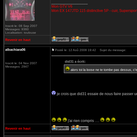
_________________
Mon GTV V6
Mon EX 147JTD 115 distinctive 5P - cuir, Superspor
Inscrit le: 08 Sep 2007
Messages: 9360
Localisation: toulouse
Revenir en haut
albachiara06
Posté le: 12 Aoû 2008 19:42
Sujet du message:
did31 a écrit:
Inscrit le: 04 Nov 2007
Messages: 2947
alors toi la loose ne te tombe pas dessus, c'e
je crois que did31 essaie de nous faire passer
j'ai rien compris
une fois de plus
Revenir en haut