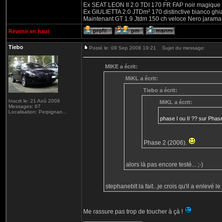
Ex SEAT LEON II 2.0 TDI 170 FR FAP noir magique
Ex GIULIETTA 2.0 JTDm² 170 distinctive bianco ghi
Maintenant GT 1.9 Jtdm 150 ch veloce Nero jarama
Revenir en haut
Tiebo
Posté le: 09 Sep 2008 19:21
Sujet du message:
MIKE a écrit:
MiKL a écrit:
Tiebo a écrit:
Inscrit le: 21 Aoû 2008
MiKL a écrit:
Messages: 67
Localisation: Perpignan...
phase I ou II ?? sur Phase
Phase 2 (2006).
alors là pas encore testé... ;-)
stephaneblt la fait...je crois qu'il a enlevé le
Me rassure pas trop de toucher à çà !
_________________