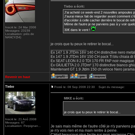
Tiebo a écrit:
J'ai acheté ce week-end 2 nouvelles ampoules p
J'aurai mieux fait de regarder avant comment c'é
d'accéder à celle cacher derrière le bocal de ref
Même de l'autre je ne parviens pas à y voir que
Inscrit le: 24 Mar 2006
30€ dans le vent !
Messages: 23159
Localisation: près de
NANCY(54)
je crois que tu peux le retirer le bocal...
_________________
Ex 147 1.9 JTDm 16V 140 CH distinctive nero metal
Ex 147 1.9 JTDm 16V 150 CH pack TI blu chiaia di 
Ex SEAT LEON II 2.0 TDI 170 FR FAP noir magique
Ex GIULIETTA 2.0 JTDm² 170 distinctive bianco ghi
Maintenant GT 1.9 Jtdm 150 ch veloce Nero jarama
Revenir en haut
Tiebo
Posté le: 08 Sep 2008 22:30
Sujet du message:
MIKE a écrit:
je crois que tu peux le retirer le bocal...
Inscrit le: 21 Aoû 2008
Messages: 67
Localisation: Perpignan...
Je sais mais même de l'autre côté je n'y parviens pa
je n'y vois rien et ma main rentre à peine.
C'était beaucoup plus facile sur mon ancienne Clio