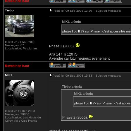
Revenir en haut
Tiebo
Posté le: 09 Sep 2008 13:20
Sujet du message:
MiKL a écrit:
phase I ou II ?? sur Phase I c'est accessible mêm
Inscrit le: 21 Aoû 2008
Messages: 67
Phase 2 (2006).
Localisation: Perpignan...
_________________
Alfa 147 Ti 120TS
A vendre car futur heureux évènement
Revenir en haut
MiKL
Posté le: 09 Sep 2008 15:33
Sujet du message:
Tiebo a écrit:
MiKL a écrit:
phase I ou II ?? sur Phase I c'est access
Inscrit le: 11 Déc 2003
Messages: 29056
Phase 2 (2006).
Localisation: Les Hauts de
Cergy Val d'Oise France