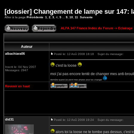
[dossier] Changement de lampe sur 147: l
Aller à la page
Précédente
1
,
2
,
3
,
4
,
5
...
9
,
10
,
11
Suivante
ALFA 147 France Index du Forum
->
Eclairage
Auteur
albachiara06
Posté le: 12 Aoû 2008 18:18
Sujet du message:
c'est la loose
Inscrit le: 04 Nov 2007
Messages: 2947
moi j'ai pas encore tenté de changer mes anti-brouill
dernière quand j'ai peint mes phares pour les changer
Revenir en haut
did31
Posté le: 12 Aoû 2008 19:24
Sujet du message:
alors toi la loose ne te tombe pas dessus, c'est t