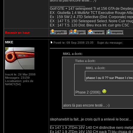
alors là pas encore testé... ;-)
_________________
Golf GTE + 147 selespeed Ti et 156 GTA de Deydey 
EX : Giulietta 1.4 MultiAir TCT Executive Rouge
Ex : 159 SW 2.4 JTD Selective (Dist. Corporate) r
EX : 147 T.S. 150 Selespeed Select. Noire Cuir ro
EX : 147 T.S. 120 Dist. Bleu Inca Int. cuir gris CSC
Revenir en haut
MIKE
Posté le: 09 Sep 2008 15:35
Sujet du message:
MiKL a écrit:
Tiebo a écrit:
MiKL a écrit:
Inscrit le: 24 Mar 2006
Messages: 23159
phase I ou II ?? sur Phase I c'es
Localisation: près de
NANCY(54)
Phase 2 (2006).
alors là pas encore testé... ;-)
stephaneblt la fait...je crois qu'il a enlevé le bocal...
_________________
Ex 147 1.9 JTDm 16V 140 CH distinctive nero metal
Ex 147 1.9 JTDm 16V 150 CH pack TI blu chiaia di 