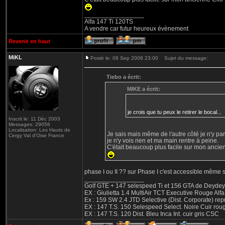
_________________
Alfa 147 Ti 120TS
A vendre car futur heureux évènement
Revenir en haut
MiKL
Posté le: 08 Sep 2008 23:00
Sujet du message:
Tiebo a écrit:
MIKE a écrit:
je crois que tu peux le retirer le bocal...
Inscrit le: 11 Déc 2003
Messages: 29056
Localisation: Les Hauts de
Je sais mais même de l'autre côté je n'y pa
Cergy Val d'Oise France
je n'y vois rien et ma main rentre à peine.
C'était beaucoup plus facile sur mon ancie
phase I ou II ?? sur Phase I c'est accessible même san
_________________
Golf GTE + 147 selespeed Ti et 156 GTA de Deydey 
EX : Giulietta 1.4 MultiAir TCT Executive Rouge
Ex : 159 SW 2.4 JTD Selective (Dist. Corporate) r
EX : 147 T.S. 150 Selespeed Select. Noire Cuir ro
EX : 147 T.S. 120 Dist. Bleu Inca Int. cuir gris CSC