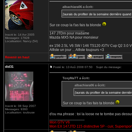
albachiara06 a écrit:
j'aurais du profiter de la semaine dernière quand
Sur ce coup la t'as fais ta blonde
_________________
147 JTDm pour madame
Inscrit le: 14 Avr 2005
Mazda MX5 NA pour monsieur
Messages: 17928
Localisation: Nancy (54)
ex 156 2.5L V6 SW / 146 TS120 /GTV Cup Q2 3.0 V6
Alfiste un jour ... Alfiste toujours <3
Revenir en haut
did31
Posté le: 13 Aoû 2008 07:50
Sujet du message:
ToxyMaTT a écrit:
albachiara06 a écrit:
j'aurais du profiter de la semaine derni
Sur ce coup la t'as fais ta blonde
Inscrit le: 08 Sep 2007
Messages: 9360
Localisation: toulouse
d'ou ma phrase : toi la loose ne te tombe pas dessus
_________________
Mon GTV V6
Mon EX 147JTD 115 distinctive 5P - cuir, Superspor