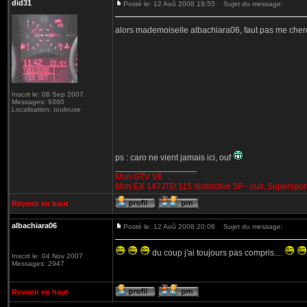
did31
Posté le: 12 Aoû 2008 19:55
Sujet du message:
alors mademoiselle albachiara06, faut pas me che
Inscrit le: 08 Sep 2007
Messages: 9360
Localisation: toulouse
ps : caro ne vient jamais ici, ouf
_________________
Mon GTV V6
Mon EX 147JTD 115 distinctive 5P - cuir, Superspor
Revenir en haut
albachiara06
Posté le: 12 Aoû 2008 20:06
Sujet du message:
du coup j'ai toujours pas compris....
Inscrit le: 04 Nov 2007
Messages: 2947
Revenir en haut