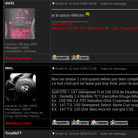
did31
Posté le: 12 Aoû 2008 20:09
Sujet du message:
je te laisse réfléchir
_________________
Mon GTV V6
Mon EX 147JTD 115 distinctive 5P - cuir, Superspor
Inscrit le: 08 Sep 2007
Messages: 9360
Localisation: toulouse
Revenir en haut
MiKL
Posté le: 12 Aoû 2008 21:06
Sujet du message:
Bon sur phase 1 c'est quand même pas bien compliqué 
Le tout c'est qu'il ne fasse pas trop froid, pour ne pas
_________________
Golf GTE + 147 selespeed Ti et 156 GTA de Deydey 
EX : Giulietta 1.4 MultiAir TCT Executive Rouge
Ex : 159 SW 2.4 JTD Selective (Dist. Corporate) r
EX : 147 T.S. 150 Selespeed Select. Noire Cuir ro
Inscrit le: 11 Déc 2003
EX : 147 T.S. 120 Dist. Bleu Inca Int. cuir gris CSC
Messages: 29056
Localisation: Les Hauts de
Cergy Val d'Oise France
Revenir en haut
ToxyMaTT
Posté le: 13 Aoû 2008 01:07
Sujet du message: