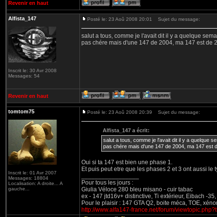
Revenir en haut
Alfista_147
Posté le: 23 Aoû 2008 20:01
Sujet du message:
salut a tous, comme je l'avait dit il y a quelque sema
pas chére mais d'une 147 de 2004, ma 147 est de 
Inscrit le: 30 Avr 2008
Messages: 54
Revenir en haut
tomtom75
Posté le: 23 Aoû 2008 20:39
Sujet du message:
Alfista_147 a écrit:
salut a tous, comme je l'avait dit il y a quelque s
pas chére mais d'une 147 de 2004, ma 147 est 
Oui si ta 147 est bien une phase 1.
Et puis peut etre que les phases 2 et 3 ont aussi le
Inscrit le: 01 Avr 2007
_________________
Messages: 18804
Pour tous les jours :
Localisation: A droite... A
gauche...
Giulia Véloce 280 bleu misano - cuir tabac
ex - 147 jtd16v+ distinctive, Ti extérieur, Eibach -3
Pour le plaisir : 147 GTA Q2, boite méca, TOE, xéno
http://www.alfa147-france.net/forum/viewtopic.php