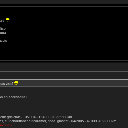
issé
lico
luna
accio
t pas vissé
on en accessoire !
5, cuir gris clair - 10/2004 - 164000 -> 295500km
ns, cuir chauffant noir/caramel, bose, glastint - 04/2005 - 47000 -> 66000km
?t=25619