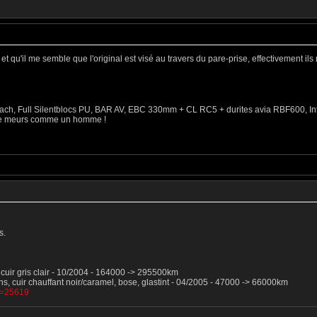
et qu'il me semble que l'original est visé au travers du pare-prise, effectivement ils
ibach, Full Silentblocs PU, BAR AV, EBC 330mm + CL RC5 + durites avia RBF600, Int
 je meurs comme un homme !
s.
5, cuir gris clair - 10/2004 - 164000 -> 295500km
ns, cuir chauffant noir/caramel, bose, glastint - 04/2005 - 47000 -> 66000km
?t=25619