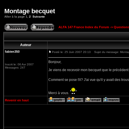
Montage becquet
Aller à la page
1
,
2
Suivante
ALFA 147 France Index du Forum
->
Question
Auteur
fabien350
Posté le: 25 Juin 2007 20:13
Sujet du message: Monta
Bonjour,
Inscrit le: 06 Avr 2007
Messages: 247
Je viens de recevoir mon becquet que le précédent 
Comment se pose t'il? J'ai vue qu'il y avait des trous
Merci à vous.
Revenir en haut