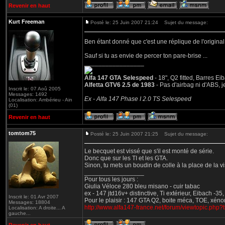
Revenir en haut
Kurt Freeman
Posté le: 25 Juin 2007 21:24
Sujet du message:
Ben étant donné que c'est une réplique de l'original 
Sauf si tu as envie de percer ton pare-brise ...
_________________
Alfa 147 GTA Selespeed
- 18", Q2 fitted, Barres E
Alfetta GTV6 2.5 de 1983
- Pas d'airbag ni d'ABS,
Inscrit le: 07 Aoû 2005
Messages: 1492
Ex - Alfa 147 Phase I 2.0 TS Selespeed
Localisation: Ambérieu - Ain
(01)
Revenir en haut
tomtom75
Posté le: 25 Juin 2007 21:25
Sujet du message:
Le becquet est vissé que s'il est monté de série.
Donc que sur les TI et les GTA.
Sinon, tu mets un boudin de colle à la place de la vi
_________________
Pour tous les jours :
Giulia Véloce 280 bleu misano - cuir tabac
ex - 147 jtd16v+ distinctive, Ti extérieur, Eibach -3
Inscrit le: 01 Avr 2007
Pour le plaisir : 147 GTA Q2, boite méca, TOE, xéno
Messages: 18804
http://www.alfa147-france.net/forum/viewtopic.php
Localisation: A droite... A
gauche...