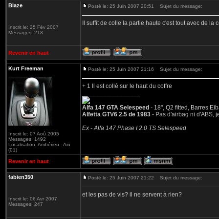
Blaze
Posté le: 25 Juin 2007 20:51
Sujet du message:
Il suffit de colle la partie haute c'est tout avec de la c
Inscrit le: 25 Fév 2007
Messages: 213
Revenir en haut
Kurt Freeman
Posté le: 25 Juin 2007 21:16
Sujet du message:
+ 1 Il est collé sur le haut du coffre
_________________
Alfa 147 GTA Selespeed
- 18", Q2 fitted, Barres E
Alfetta GTV6 2.5 de 1983
- Pas d'airbag ni d'ABS,
Ex - Alfa 147 Phase I 2.0 TS Selespeed
Inscrit le: 07 Aoû 2005
Messages: 1492
Localisation: Ambérieu - Ain
(01)
Revenir en haut
fabien350
Posté le: 25 Juin 2007 21:22
Sujet du message:
et les pas de vis? il ne servent à rien?
Inscrit le: 06 Avr 2007
Messages: 247