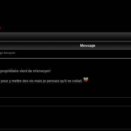
s
Message
ge becquet
propriétaire vient de m'envoyer!
 pour y mettre des vis mais je pensais qu'il se collait.