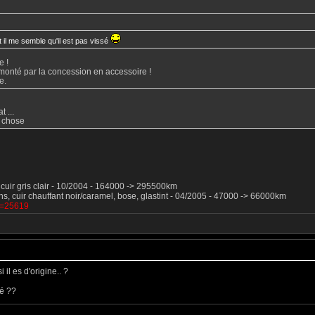
t il me semble qu'il est pas vissé
e !
é monté par la concession en accessoire !
e.
t ...
e chose
5, cuir gris clair - 10/2004 - 164000 -> 295500km
ns, cuir chauffant noir/caramel, bose, glastint - 04/2005 - 47000 -> 66000km
?t=25619
 il es d'origine.. ?
té ??