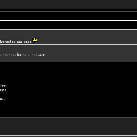
ble qu'il est pas vissé
 la concession en accessoire !
lico
luna
accio