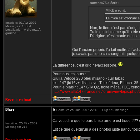
tomtom75 a écrit:
MIKE a écrit:
Le mien est d'origine e
Inscrit le: 01 Avr 2007
Messages: 18804
Non, le tient n'est pas d'origin
Localisation: A droite... A
Tu le dis toi même qu'il a ét
gauche...
D'origine, c'est monté en usin
Oui l'ancien proprio l'a fait mettre à l'acha
je savais pas que ca changeait quelqu
La différence, c'est origine/accessoire.
_________________
Pour tous les jours :
Giulia Véloce 280 bleu misano - cuir tabac
ex - 147 jtd16v+ distinctive, Ti extérieur, Eibach -3
Pour le plaisir : 147 GTA Q2, boite méca, TOE, xéno
http://www.alfa147-france.net/forum/viewtopic.php
Revenir en haut
Blaze
Posté le: 25 Juin 2007 22:18
Sujet du message:
Ca veut dire que le pare brise arriere est troué ??? si
Inscrit le: 25 Fév 2007
Messages: 213
Est ce que quelqu'un a des photos juste par curiosi
Revenir en haut