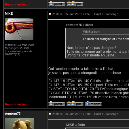
Revenir en haut
MIKE
Posté le: 25 Juin 2007 21:57
Sujet du message:
tomtom75 a écrit:
MIKE a écrit:
Le mien est d'origine et il me sem
Inscrit le: 24 Mar 2006
Non, le tient n'est pas d'origine !
Messages: 23159
Localisation: près de
Tu le dis toi même qu'il a été monté par
NANCY(54)
D'origine, c'est monté en usine.
Oui l'ancien proprio l'a fait mettre à l'achat ...
je savais pas que ca changeait quelque chose
_________________
Ex 147 1.9 JTDm 16V 140 CH distinctive nero metal
Ex 147 1.9 JTDm 16V 150 CH pack TI blu chiaia di 
Ex SEAT LEON II 2.0 TDI 170 FR FAP noir magique
Ex GIULIETTA 2.0 JTDm² 170 distinctive bianco ghi
Maintenant GT 1.9 Jtdm 150 ch veloce Nero jarama
Revenir en haut
tomtom75
Posté le: 25 Juin 2007 22:00
Sujet du message:
MIKE a écrit: