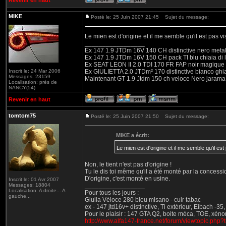
Revenir en haut
MIKE
Posté le: 25 Juin 2007 21:45
Sujet du message:
Le mien est d'origine et il me semble qu'il est pas v
_________________
Ex 147 1.9 JTDm 16V 140 CH distinctive nero metal
Ex 147 1.9 JTDm 16V 150 CH pack TI blu chiaia di 
Ex SEAT LEON II 2.0 TDI 170 FR FAP noir magique
Inscrit le: 24 Mar 2006
Ex GIULIETTA 2.0 JTDm² 170 distinctive bianco ghi
Messages: 23159
Maintenant GT 1.9 Jtdm 150 ch veloce Nero jarama
Localisation: près de
NANCY(54)
Revenir en haut
tomtom75
Posté le: 25 Juin 2007 21:50
Sujet du message:
MIKE a écrit:
Le mien est d'origine et il me semble qu'il es
Non, le tient n'est pas d'origine !
Tu le dis toi même qu'il a été monté par la concessi
D'origine, c'est monté en usine.
Inscrit le: 01 Avr 2007
Messages: 18804
_________________
Localisation: A droite... A
Pour tous les jours :
gauche...
Giulia Véloce 280 bleu misano - cuir tabac
ex - 147 jtd16v+ distinctive, Ti extérieur, Eibach -3
Pour le plaisir : 147 GTA Q2, boite méca, TOE, xéno
http://www.alfa147-france.net/forum/viewtopic.php