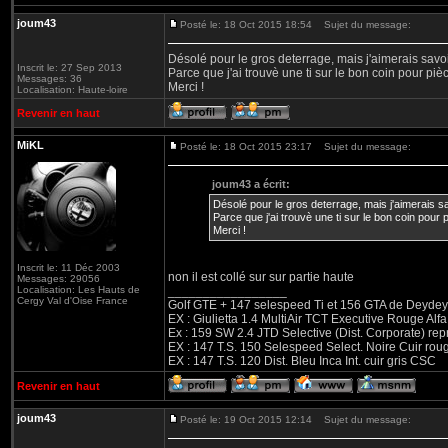
joum43
Posté le: 18 Oct 2015 18:54
Sujet du message:
Désolé pour le gros deterrage, mais j'aimerais savoi
Inscrit le: 27 Sep 2013
Parce que j'ai trouvè une ti sur le bon coin pour pièc
Messages: 36
Merci !
Localisation: Haute-loire
Revenir en haut
MiKL
Posté le: 18 Oct 2015 23:17
Sujet du message:
joum43 a écrit:
Désolé pour le gros deterrage, mais j'aimerais sa
Parce que j'ai trouvè une ti sur le bon coin pour p
Merci !
Inscrit le: 11 Déc 2003
non il est collé sur sur partie haute
Messages: 29056
Localisation: Les Hauts de
_________________
Cergy Val d'Oise France
Golf GTE + 147 selespeed Ti et 156 GTA de Deydey 
EX : Giulietta 1.4 MultiAir TCT Executive Rouge
Ex : 159 SW 2.4 JTD Selective (Dist. Corporate) r
EX : 147 T.S. 150 Selespeed Select. Noire Cuir ro
EX : 147 T.S. 120 Dist. Bleu Inca Int. cuir gris CSC
Revenir en haut
joum43
Posté le: 19 Oct 2015 12:14
Sujet du message: