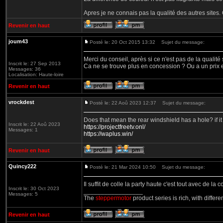
Apres je ne connais pas la qualité des autres sites. 
Revenir en haut
joum43
Posté le: 20 Oct 2015 13:32
Sujet du message:
Merci du conseil, après si ce n'est pas de la qualité su
Inscrit le: 27 Sep 2013
Ca ne se trouve plus en concession ? Ou a un prix e
Messages: 36
Localisation: Haute-loire
Revenir en haut
vrockdest
Posté le: 22 Aoû 2023 12:37
Sujet du message:
Does that mean the rear windshield has a hole? if it i
Inscrit le: 22 Aoû 2023
https://projectfreetv.onl/
Messages: 1
https://waplus.win/
Revenir en haut
Quincy222
Posté le: 21 Mar 2024 10:50
Sujet du message:
Il suffit de colle la party haute c'est tout avec de la c
Inscrit le: 30 Oct 2023
_________________
Messages: 5
The
steppermotor
product series is rich, with diffe
Revenir en haut