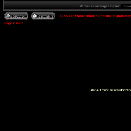
Montrer les messages depuis:
ALFA 147 France Index du Forum
->
Question
Page
2
sur
2
Alfa 147 France, site non offciel et