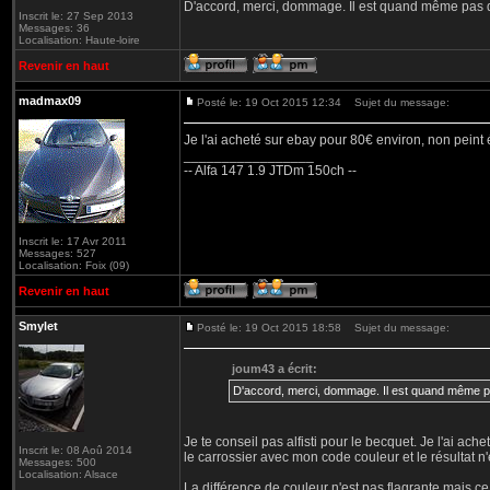
D'accord, merci, dommage. Il est quand même pas donn
Inscrit le: 27 Sep 2013
Messages: 36
Localisation: Haute-loire
Revenir en haut
madmax09
Posté le: 19 Oct 2015 12:34
Sujet du message:
Je l'ai acheté sur ebay pour 80€ environ, non peint
_________________
-- Alfa 147 1.9 JTDm 150ch --
Inscrit le: 17 Avr 2011
Messages: 527
Localisation: Foix (09)
Revenir en haut
Smylet
Posté le: 19 Oct 2015 18:58
Sujet du message:
joum43 a écrit:
D'accord, merci, dommage. Il est quand même pas 
Je te conseil pas alfisti pour le becquet. Je l'ai ach
Inscrit le: 08 Aoû 2014
le carrossier avec mon code couleur et le résultat n'e
Messages: 500
Localisation: Alsace
La différence de couleur n'est pas flagrante mais 