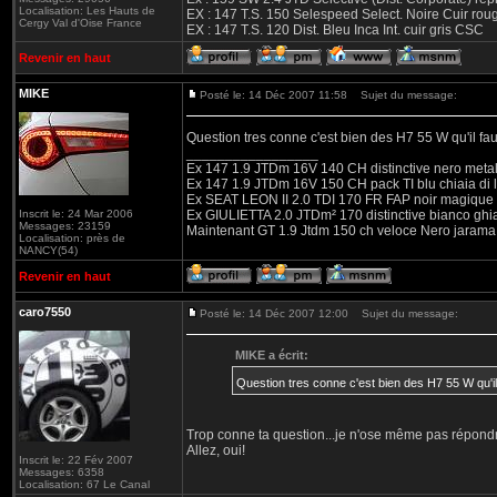
Localisation: Les Hauts de
EX : 147 T.S. 150 Selespeed Select. Noire Cuir ro
Cergy Val d'Oise France
EX : 147 T.S. 120 Dist. Bleu Inca Int. cuir gris CSC
Revenir en haut
MIKE
Posté le: 14 Déc 2007 11:58
Sujet du message:
Question tres conne c'est bien des H7 55 W qu'i
_________________
Ex 147 1.9 JTDm 16V 140 CH distinctive nero metal
Ex 147 1.9 JTDm 16V 150 CH pack TI blu chiaia di 
Ex SEAT LEON II 2.0 TDI 170 FR FAP noir magique
Inscrit le: 24 Mar 2006
Ex GIULIETTA 2.0 JTDm² 170 distinctive bianco ghi
Messages: 23159
Maintenant GT 1.9 Jtdm 150 ch veloce Nero jarama
Localisation: près de
NANCY(54)
Revenir en haut
caro7550
Posté le: 14 Déc 2007 12:00
Sujet du message:
MIKE a écrit:
Question tres conne c'est bien des H7 55 W q
Trop conne ta question...je n'ose même pas répondre
Allez, oui!
Inscrit le: 22 Fév 2007
Messages: 6358
Localisation: 67 Le Canal