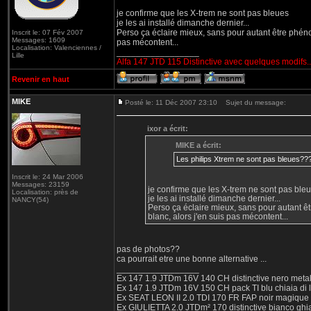
je confirme que les X-trem ne sont pas bleues
je les ai installé dimanche dernier...
Perso ça éclaire mieux, sans pour autant être phénom
Inscrit le: 07 Fév 2007
Messages: 1609
pas mécontent...
Localisation: Valenciennes /
_________________
Lille
Alfa 147 JTD 115 Distinctive avec quelques modifs..
Revenir en haut
MIKE
Posté le: 11 Déc 2007 23:10
Sujet du message:
ixor a écrit:
MIKE a écrit:
Les philips Xtrem ne sont pas bleues??
Inscrit le: 24 Mar 2006
Messages: 23159
je confirme que les X-trem ne sont pas ble
Localisation: près de
je les ai installé dimanche dernier...
NANCY(54)
Perso ça éclaire mieux, sans pour autant êt
blanc, alors j'en suis pas mécontent...
pas de photos??
ca pourrait etre une bonne alternative ...
_________________
Ex 147 1.9 JTDm 16V 140 CH distinctive nero metal
Ex 147 1.9 JTDm 16V 150 CH pack TI blu chiaia di 
Ex SEAT LEON II 2.0 TDI 170 FR FAP noir magique
Ex GIULIETTA 2.0 JTDm² 170 distinctive bianco ghi