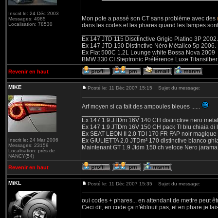
Inscrit le: 24 Déc 2003
Mon pote a passé son CT sans problème avec des
Messages: 4985
Localisation: 78530
dans les codes et les phares quand les lampes sont 
_________________
Ex 147 JTD 115 Disctinctive Grigio Platino 3P 2002.
Ex 147 JTD 150 Distinctive Néro Métalico 5p 2006.
Ex Fiat 500C 1.2L Lounge white Bossa Nova 2009
BMW 330 CI Steptronic Préférence Luxe Titansilbe
Revenir en haut
MIKE
Posté le: 11 Déc 2007 15:15
Sujet du message:
Arf moyen si ca fait des ampoules bleues ......
_________________
Ex 147 1.9 JTDm 16V 140 CH distinctive nero metal
Ex 147 1.9 JTDm 16V 150 CH pack TI blu chiaia di 
Ex SEAT LEON II 2.0 TDI 170 FR FAP noir magique
Inscrit le: 24 Mar 2006
Ex GIULIETTA 2.0 JTDm² 170 distinctive bianco ghi
Messages: 23159
Maintenant GT 1.9 Jtdm 150 ch veloce Nero jarama
Localisation: près de
NANCY(54)
Revenir en haut
MiKL
Posté le: 11 Déc 2007 15:35
Sujet du message:
oui codes + phares... en attendant de mettre peut êt
Ceci dit, en code ça n'éblouit pas, et en phare je fais