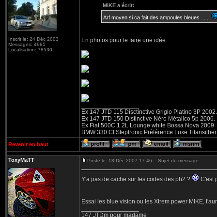
MIKE a écrit:
Arf moyen si ca fait des ampoules bleues ......
Inscrit le: 24 Déc 2003
En photos pour te faire une idée:
Messages: 4985
Localisation: 78530
_________________
Ex 147 JTD 115 Disctinctive Grigio Platino 3P 2002.
Ex 147 JTD 150 Distinctive Néro Métalico 5p 2006.
Ex Fiat 500C 1.2L Lounge white Bossa Nova 2009
BMW 330 CI Steptronic Préférence Luxe Titansilbe
Revenir en haut
ToxyMaTT
Posté le: 13 Déc 2007 17:46
Sujet du message:
Y'a pas de cache sur les codes des ph2 ?
C'est p
Essai les blue vision ou les Xtrem power MIKE, t'au
_________________
147 JTDm pour madame