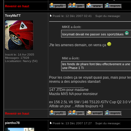
Revenir en haut
ToxyMaTT
Posté le: 12 Déc 2007 02:41
Sujet du message:
MIKE a écrit:
toxymatt devait me passer ses sportzblues
J'te les amenes demain, on verra ça
Inscrit le: 14 Avr 2005
Messages: 17928
Mikl a écrit:
Localisation: Nancy (54)
les fonds de phare font bleu effectivement a une
une Phase 1 Ti
Pour les codes ça se voyait quasi pas, mais pour le
revenu a des ampoules standart
_________________
147 JTDm pour madame
Mazda MX5 NA pour monsieur
ex 156 2.5L V6 SW / 146 TS120 /GTV Cup Q2 3.0 V6
Alfiste un jour ... Alfiste toujours <3
Revenir en haut
piertho78
Posté le: 13 Déc 2007 17:27
Sujet du message: