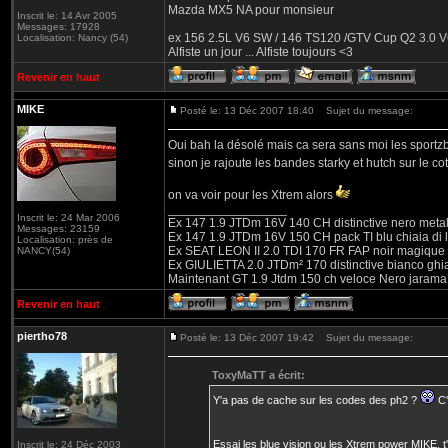
Mazda MX5 NA pour monsieur
Inscrit le: 14 Avr 2005
Messages: 17928
ex 156 2.5L V6 SW / 146 TS120 /GTV Cup Q2 3.0 V6
Localisation: Nancy (54)
Alfiste un jour ... Alfiste toujours <3
Revenir en haut
MIKE
Posté le: 13 Déc 2007 18:40
Sujet du message:
Oui bah la désolé mais ca sera sans moi les sportzbl
sinon je rajoute les bandes starky et hutch sur le co
on va voir pour les Xtrem alors
_________________
Inscrit le: 24 Mar 2006
Ex 147 1.9 JTDm 16V 140 CH distinctive nero metal
Messages: 23159
Ex 147 1.9 JTDm 16V 150 CH pack TI blu chiaia di 
Localisation: près de
Ex SEAT LEON II 2.0 TDI 170 FR FAP noir magique
NANCY(54)
Ex GIULIETTA 2.0 JTDm² 170 distinctive bianco ghi
Maintenant GT 1.9 Jtdm 150 ch veloce Nero jarama
Revenir en haut
piertho78
Posté le: 13 Déc 2007 19:42
Sujet du message:
ToxyMaTT a écrit:
Y'a pas de cache sur les codes des ph2 ?
C'
Essai les blue vision ou les Xtrem power MIKE, 
Inscrit le: 24 Déc 2003