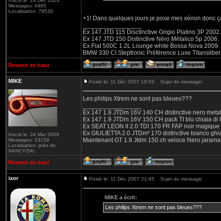
Inscrit le: 24 Déc 2003
Messages: 4985
Localisation: 78530
+1! Dans quelques jours je pose mes xénon donc ça 
_________________
Ex 147 JTD 115 Disctinctive Grigio Platino 3P 2002.
Ex 147 JTD 150 Distinctive Néro Métalico 5p 2006.
Ex Fiat 500C 1.2L Lounge white Bossa Nova 2009
BMW 330 CI Steptronic Préférence Luxe Titansilbe
Revenir en haut
MIKE
Posté le: 11 Déc 2007 18:53
Sujet du message:
Les philips Xtrem ne sont pas bleues???
_________________
Ex 147 1.9 JTDm 16V 140 CH distinctive nero metal
Ex 147 1.9 JTDm 16V 150 CH pack TI blu chiaia di 
Ex SEAT LEON II 2.0 TDI 170 FR FAP noir magique
Ex GIULIETTA 2.0 JTDm² 170 distinctive bianco ghi
Inscrit le: 24 Mar 2006
Maintenant GT 1.9 Jtdm 150 ch veloce Nero jarama
Messages: 23159
Localisation: près de
NANCY(54)
Revenir en haut
ixor
Posté le: 11 Déc 2007 21:45
Sujet du message:
MIKE a écrit:
Les philips Xtrem ne sont pas bleues???