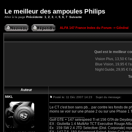
Le meilleur des ampoules Philips
Aller à la page
Précédente
1
,
2
,
3
,
4
,
5
,
6
,
7
Suivante
ALFA 147 France Index du Forum
->
Général
Quel est le meilleur 
Vision Plus, 13,50 € l
Blue Vision, 19,95 € l
Night Guide, 29,95 € l
To
Auteur
MiKL
Posté le: 11 Déc 2007 14:23
Sujet du message:
Le CT c'est bon sans pb... par contre les fonds de p
moins se voir sur une phase 2 ou sur une Phase 1 T
_________________
Golf GTE + 147 selespeed Ti et 156 GTA de Deydey 
EX : Giulietta 1.4 MultiAir TCT Executive Rouge
Ex : 159 SW 2.4 JTD Selective (Dist. Corporate) r