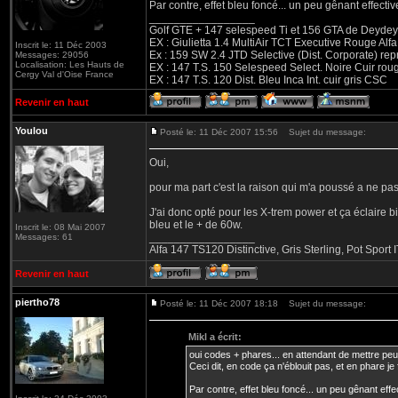
Par contre, effet bleu foncé... un peu gênant effecti
_________________
Golf GTE + 147 selespeed Ti et 156 GTA de Deydey 
EX : Giulietta 1.4 MultiAir TCT Executive Rouge
Inscrit le: 11 Déc 2003
Ex : 159 SW 2.4 JTD Selective (Dist. Corporate) r
Messages: 29056
Localisation: Les Hauts de
EX : 147 T.S. 150 Selespeed Select. Noire Cuir ro
Cergy Val d'Oise France
EX : 147 T.S. 120 Dist. Bleu Inca Int. cuir gris CSC
Revenir en haut
Youlou
Posté le: 11 Déc 2007 15:56
Sujet du message:
Oui,
pour ma part c'est la raison qui m'a poussé a ne pa
J'ai donc opté pour les X-trem power et ça éclaire 
bleu et le + de 60w.
Inscrit le: 08 Mai 2007
_________________
Messages: 61
Alfa 147 TS120 Distinctive, Gris Sterling, Pot Sp
Revenir en haut
piertho78
Posté le: 11 Déc 2007 18:18
Sujet du message:
Mikl a écrit:
oui codes + phares... en attendant de mettre peu
Ceci dit, en code ça n'éblouit pas, et en phare je f
Par contre, effet bleu foncé... un peu gênant eff