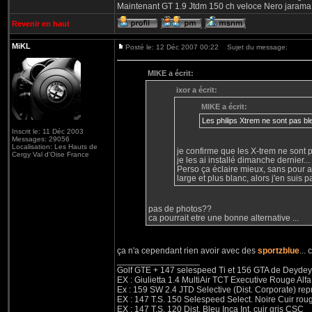
Maintenant GT 1.9 Jtdm 150 ch veloce Nero jarama
Revenir en haut
MiKL
Posté le: 12 Déc 2007 00:22
Sujet du message:
MIKE a écrit:
ixor a écrit:
MIKE a écrit:
Les philips Xtrem ne sont pas b
Inscrit le: 11 Déc 2003
Messages: 29056
Localisation: Les Hauts de
je confirme que les X-trem ne sont 
Cergy Val d'Oise France
je les ai installé dimanche dernier...
Perso ça éclaire mieux, sans pour a
large et plus blanc, alors j'en suis 
pas de photos??
ca pourrait etre une bonne alternative ...
ça n'a cependant rien avoir avec des
sportzblue
...
_________________
Golf GTE + 147 selespeed Ti et 156 GTA de Deydey 
EX : Giulietta 1.4 MultiAir TCT Executive Rouge
Ex : 159 SW 2.4 JTD Selective (Dist. Corporate) r
EX : 147 T.S. 150 Selespeed Select. Noire Cuir ro
EX : 147 T.S. 120 Dist. Bleu Inca Int. cuir gris CSC