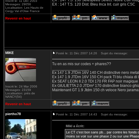
EX : 147 T.S. 150 Selespeed Select. Noire Cuir ro
Inscrit le: 11 Déc 2003
EX : 147 T.S. 120 Dist. Bleu Inca Int. cuir gris CSC
Messages: 29056
Localisation: Les Hauts de
Cergy Val d'Oise France
Revenir en haut
MIKE
Posté le: 11 Déc 2007 14:26
Sujet du message:
Tu en as mis sur codes + phares??
_________________
Ex 147 1.9 JTDm 16V 140 CH distinctive nero metal
Ex 147 1.9 JTDm 16V 150 CH pack TI blu chiaia di 
Ex SEAT LEON II 2.0 TDI 170 FR FAP noir magique
Ex GIULIETTA 2.0 JTDm² 170 distinctive bianco ghi
Inscrit le: 24 Mar 2006
Maintenant GT 1.9 Jtdm 150 ch veloce Nero jarama
Messages: 23159
Localisation: près de
NANCY(54)
Revenir en haut
piertho78
Posté le: 11 Déc 2007 14:43
Sujet du message:
Mikl a écrit:
Le CT c'est bon sans pb... par contre les fonds d
moins se voir sur une phase 2 ou sur une Phase