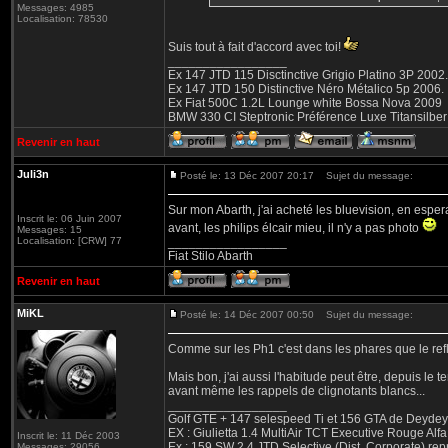
Messages: 4985
Localisation: 78530
Suis tout à fait d'accord avec toi!
_________________
Ex 147 JTD 115 Disctinctive Grigio Platino 3P 2002.
Ex 147 JTD 150 Distinctive Néro Métalico 5p 2006.
Ex Fiat 500C 1.2L Lounge white Bossa Nova 2009
BMW 330 CI Steptronic Préférence Luxe Titansilbe
Revenir en haut
Juli3n
Posté le: 13 Déc 2007 20:17
Sujet du message:
Sur mon Abarth, j'ai acheté les bluevision, en espera
Inscrit le: 06 Juin 2007
avant, les philips élcair mieu, il n'y a pas photo
Messages: 15
Localisation: [CRW] 77
_________________
Fiat Stilo Abarth
Revenir en haut
MiKL
Posté le: 14 Déc 2007 00:50
Sujet du message:
Comme sur les Ph1 c'est dans les phares que le refle
Mais bon, j'ai aussi l'habitude peut être, depuis le 
avant même les rappels de clignotants blancs...
_________________
Golf GTE + 147 selespeed Ti et 156 GTA de Deydey 
EX : Giulietta 1.4 MultiAir TCT Executive Rouge
Inscrit le: 11 Déc 2003
Ex : 159 SW 2.4 JTD Selective (Dist. Corporate) r
Messages: 29056