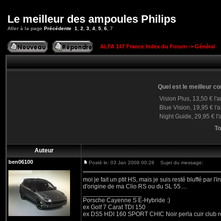
Le meilleur des ampoules Philips
Aller à la page
Précédente
1
,
2
,
3
,
4
,
5
,
6
,
7
ALFA 147 France Index du Forum
->
Général
Quel est le meilleur 
Vision Plus, 13,50 € l
Blue Vision, 19,95 € l
Night Guide, 29,95 € l
To
Auteur
ben06100
Posté le: 03 Jan 2008 00:28
Sujet du message:
moi je fait un ptit HS, mais je suis resté bluffé par 
d'origine de ma Clio RS ou du SL 55....
_________________
Porsche Cayenne S E-Hybride :)
ex Golf 7 Carat TDI 150
ex DS5 HDI 160 SPORT CHIC Noir perla cuir club 