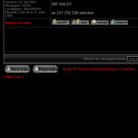
Inscrit le: 23 Juil 2007
RIP 308 GT
I
Messages: 10181
Localisation: Nice(06)/Aix-
Marseille (13)/ né le 21 août
ex 147 JTD 238 selective
1983
Revenir en haut
Montrer les messages depuis:
ALFA 147 France Index du Forum
->
Général
Page
7
sur
7