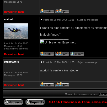
Messages: 9578
Revenir en haut
malouin
Posté le: 16 Mar 2006 11:11
Sujet du message:
il s'agit du bloc complet ou simplement du simplem
Malouin "merci"
_________________
Un breton en Essonne...
Inscrit le: 24 Oct 2005
Messages: 2568
Localisation: essonne
Revenir en haut
ItaliaMotors
Posté le: 16 Mar 2006 11:35
Sujet du message:
a priori le cercle a été rajouté
Inscrit le: 29 Oct 2004
Messages: 9578
Revenir en haut
Montrer les messages depuis:
ALFA 147 France Index du Forum
->
Discussi