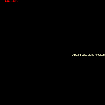
Page
1
sur
7
Alfa 147 France, site non offciel et