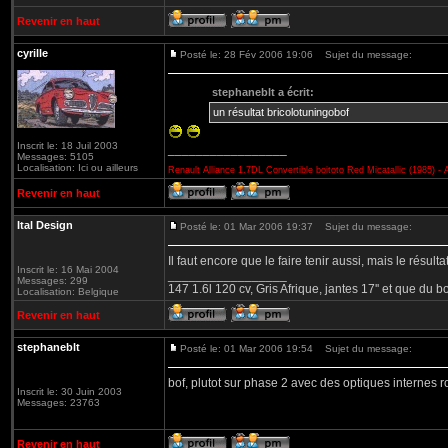
Revenir en haut
cyrille
Posté le: 28 Fév 2006 19:06
Sujet du message:
stephaneblt a écrit:
un résultat bricolotuningobof
Inscrit le: 18 Juil 2003
_________________
Messages: 5105
Localisation: Ici ou ailleurs
Renault Alliance
1.7DL Convertible boitoto Red Micatallic (1985) 
Revenir en haut
Ital Design
Posté le: 01 Mar 2006 19:37
Sujet du message:
Il faut encore que le faire tenir aussi, mais le résult
Inscrit le: 16 Mai 2004
_________________
Messages: 299
147 1.6l 120 cv, Gris Afrique, jantes 17'' et que du b
Localisation: Belgique
Revenir en haut
stephaneblt
Posté le: 01 Mar 2006 19:54
Sujet du message:
bof, plutot sur phase 2 avec des optiques internes 
Inscrit le: 30 Juin 2003
Messages: 23763
Revenir en haut