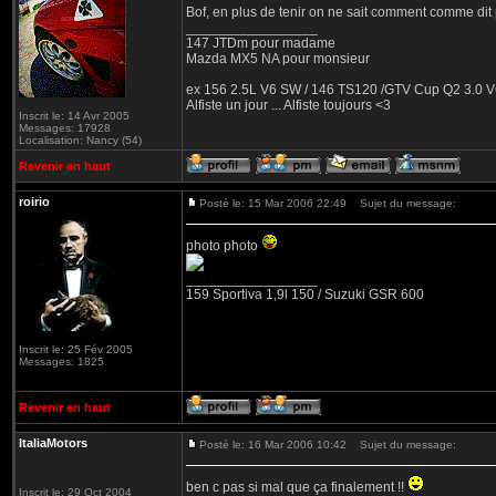
Bof, en plus de tenir on ne sait comment comme dit p
_________________
147 JTDm pour madame
Mazda MX5 NA pour monsieur
ex 156 2.5L V6 SW / 146 TS120 /GTV Cup Q2 3.0 V6
Alfiste un jour ... Alfiste toujours <3
Inscrit le: 14 Avr 2005
Messages: 17928
Localisation: Nancy (54)
Revenir en haut
roirio
Posté le: 15 Mar 2006 22:49
Sujet du message:
photo photo
_________________
159 Sportiva 1,9l 150 / Suzuki GSR 600
Inscrit le: 25 Fév 2005
Messages: 1825
Revenir en haut
ItaliaMotors
Posté le: 16 Mar 2006 10:42
Sujet du message:
ben c pas si mal que ça finalement !!
Inscrit le: 29 Oct 2004