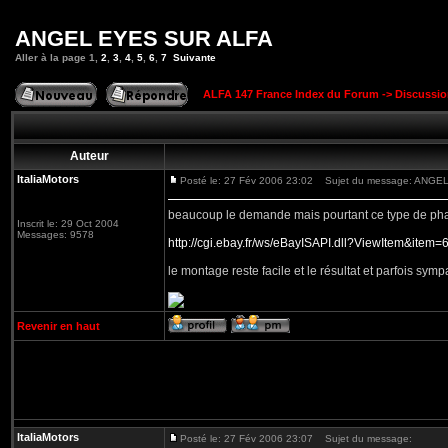
ANGEL EYES SUR ALFA
Aller à la page
1
,
2
,
3
,
4
,
5
,
6
,
7
Suivante
ALFA 147 France Index du Forum
->
Discussi
Auteur
ItaliaMotors
Posté le: 27 Fév 2006 23:02
Sujet du message: ANGE
beaucoup le demande mais pourtant ce type de phare n
Inscrit le: 29 Oct 2004
Messages: 9578
http://cgi.ebay.fr/ws/eBayISAPI.dll?ViewItem
le montage reste facile et le résultat et parfois symp
Revenir en haut
ItaliaMotors
Posté le: 27 Fév 2006 23:07
Sujet du message: