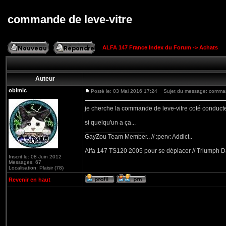
commande de leve-vitre
ALFA 147 France Index du Forum
->
Achats
Auteur
obimic
Posté le: 03 Mai 2016 17:24
Sujet du message: command
je cherche la commande de leve-vitre coté conducte
si quelqu'un a ça...
_________________
GayZou Team Member.. // :perv: Addict..
Alfa 147 TS120 2005 pour se déplacer // Triumph D
Inscrit le: 08 Juin 2012
Messages: 67
Localisation: Plaisir (78)
Revenir en haut