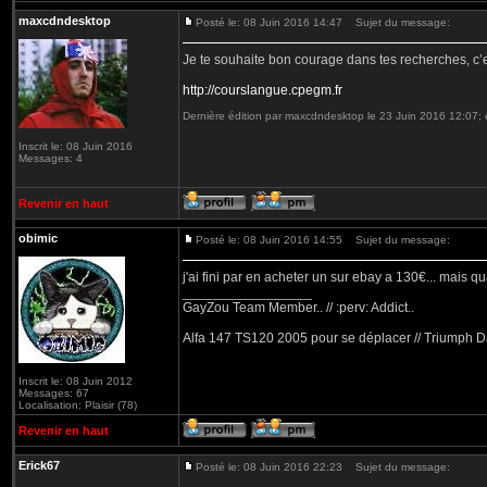
maxcdndesktop
Posté le: 08 Juin 2016 14:47
Sujet du message:
Je te souhaite bon courage dans tes recherches, c’e
http://courslangue.cpegm.fr
Dernière édition par maxcdndesktop le 23 Juin 2016 12:07; é
Inscrit le: 08 Juin 2016
Messages: 4
Revenir en haut
obimic
Posté le: 08 Juin 2016 14:55
Sujet du message:
j'ai fini par en acheter un sur ebay a 130€... mais quan
_________________
GayZou Team Member.. // :perv: Addict..
Alfa 147 TS120 2005 pour se déplacer // Triumph D
Inscrit le: 08 Juin 2012
Messages: 67
Localisation: Plaisir (78)
Revenir en haut
Erick67
Posté le: 08 Juin 2016 22:23
Sujet du message: