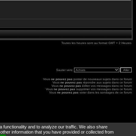
Toutes les heures sont au format GMT + 2 Heures
Sauter vers:
Vous
ne pouvez pas
poster de nouveaux sujets dans ce forum
Vous
ne pouvez pas
répondre aux sujets dans ce forum
Vous
ne pouvez pas
éditer vos messages dans ce forum
Vous
ne pouvez pas
supprimer vos messages dans ce forum
Vous
ne pouvez pas
voter dans les sondages de ce forum
 functionality and to analyze our traffic. We also share
 other information that you have provided or collected from