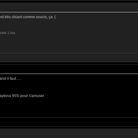
st très chiant comme soucis, ça :(
dité 1 fois
d il faut......
aytona 955i pour s'amuser.