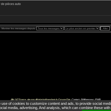
 de pièces auto
Montrer les messages depuis:
Alfa 147 France, site non offciel et indépendant du Groupe Fiat -
Contact
-
Référenceur
-
EWR
e use of cookies to customize content and ads, to provide social media
 social media, advertising, And analysis, which can combine these with