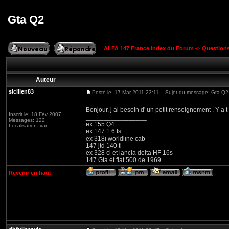
Gta Q2
ALFA 147 France Index du Forum
->
Question
Auteur
sicilien83
Posté le: 17 Mar 2011 23:11
Sujet du message: Gta Q2
Bonjour, j ai besoin d' un petit renseignement . Y a t
Inscrit le: 18 Fév 2007
_________________
Messages: 122
ex 155 Q4
Localisation: var
ex 147 1.6 ts
ex 318i worldline cab
147 jtd 140 ti
ex 328 ci et lancia delta HF 16s
147 Gta et fiat 500 de 1969
Revenir en haut