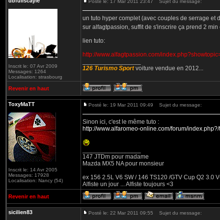
dbfullscayle
Posté le: 17 Mar 2011 23:47
Sujet du message:
un tuto hyper complet (avec couples de serrage et d
sur alfagtpassion, suffit de s'inscrire ça prend 2 mi
lien tuto:
http://www.alfagtpassion.com/index.php?showtopi
_________________
Inscrit le: 07 Avr 2009
126 Turismo Sport
voiture vendue en 2012...
Messages: 1264
Localisation: strasbourg
Revenir en haut
ToxyMaTT
Posté le: 19 Mar 2011 09:49
Sujet du message:
Sinon ici, c'est le même tuto :
http://www.alfaromeo-online.com/forum/index.php?/to
_________________
147 JTDm pour madame
Mazda MX5 NA pour monsieur
Inscrit le: 14 Avr 2005
Messages: 17928
ex 156 2.5L V6 SW / 146 TS120 /GTV Cup Q2 3.0 V6
Localisation: Nancy (54)
Alfiste un jour ... Alfiste toujours <3
Revenir en haut
sicilien83
Posté le: 22 Mar 2011 09:55
Sujet du message: