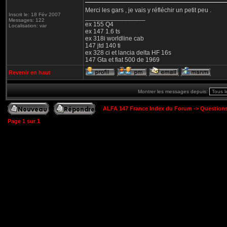
Merci les gars , je vais y réfléchir un petit peu .
Inscrit le: 18 Fév 2007
_________________
Messages: 122
ex 155 Q4
Localisation: var
ex 147 1.6 ts
ex 318i worldline cab
147 jtd 140 ti
ex 328 ci et lancia delta HF 16s
147 Gta et fiat 500 de 1969
Revenir en haut
Montrer les messages depuis:
ALFA 147 France Index du Forum
->
Question
Page
1
sur
1